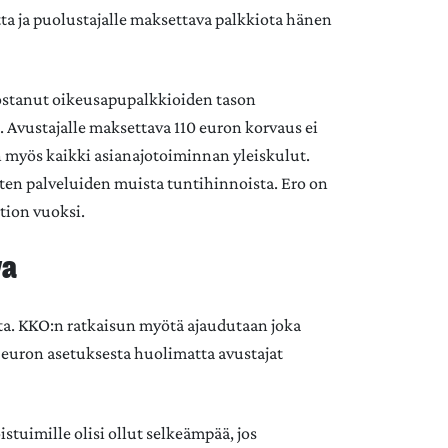
atta ja puolustajalle maksettava palkkiota hänen
orostanut oikeusapupalkkioiden tason
. Avustajalle maksettava 110 euron korvaus ei
 myös kaikki asianajotoiminnan yleiskulut.
sten palveluiden muista tuntihinnoista. Ero on
tion vuoksi.
va
ta. KKO:n ratkaisun myötä ajaudutaan joka
0 euron asetuksesta huolimatta avustajat
istuimille olisi ollut selkeämpää, jos