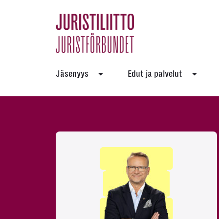
Skip
to
the
content
Jäsenyys
Edut ja palvelut