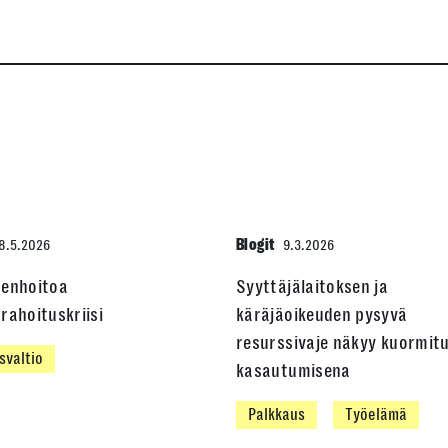
Blogit
8.5.2026
9.3.2026
denhoitoa
Syyttäjälaitoksen ja
rahoituskriisi
käräjäoikeuden pysyvä
resurssivaje näkyy kuormit
svaltio
kasautumisena
Palkkaus
Työelämä