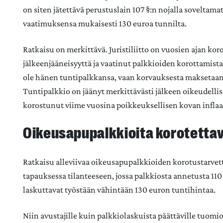
on siten jätettävä perustuslain 107 §:n nojalla soveltam
vaatimuksensa mukaisesti 130 euroa tunnilta.
Ratkaisu on merkittävä. Juristiliitto on vuosien ajan k
jälkeenjääneisyyttä ja vaatinut palkkioiden korottamista
ole hänen tuntipalkkansa, vaan korvauksesta maksetaan
Tuntipalkkio on jäänyt merkittävästi jälkeen oikeudelli
korostunut viime vuosina poikkeuksellisen kovan inflaa
Oikeusapupalkkioita korotetta
Ratkaisu alleviivaa oikeusapupalkkioiden korotustarvet
tapauksessa tilanteeseen, jossa palkkiosta annetusta 11
laskuttavat työstään vähintään 130 euron tuntihintaa.
Niin avustajille kuin palkkiolaskuista päättäville tuomio