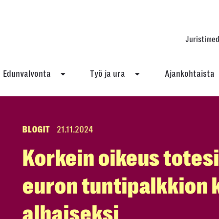
Juristimed
Edunvalvonta
Työ ja ura
Ajankohtaista
BLOGIT
21.11.2024
Korkein oikeus totes
euron tuntipalkkion
alhaiseksi