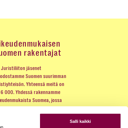
ikeudenmukaisen
uomen rakentajat
Juristiliiton jäsenet
odostamme Suomen suurimman
istiyhteisön. Yhteensä meitä on
 16 000. Yhdessä rakennamme
keudenmukaista Suomea, jossa
eus kuuluu kaikille.
Salli kaikki
LIITY JÄSENEKSI
an