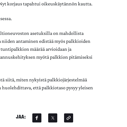
e. Nyt korjaus tapahtui oikeuskäytännön kautta.
isessa.
valtioneuvoston asetuksilla on mahdollista
ja niiden antaminen edistää myös palkkioiden
tuntipalkkion määrää arvioidaan ja
ustannuskehityksen myötä palkkion pitämiseksi
tä siitä, miten nykyistä palkkiojärjestelmää
n huolehdittava, että palkkiotaso pysyy yleisen
JAA: