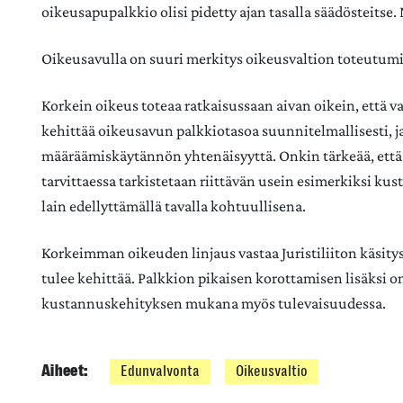
oikeusapupalkkio olisi pidetty ajan tasalla säädösteits
Oikeusavulla on suuri merkitys oikeusvaltion toteutum
Korkein oikeus toteaa ratkaisussaan aivan oikein, että 
kehittää oikeusavun palkkiotasoa suunnitelmallisesti, 
määräämiskäytännön yhtenäisyyttä. Onkin tärkeää, että 
tarvittaessa tarkistetaan riittävän usein esimerkiksi k
lain edellyttämällä tavalla kohtuullisena.
Korkeimman oikeuden linjaus vastaa Juristiliiton käsitys
tulee kehittää. Palkkion pikaisen korottamisen lisäksi o
kustannuskehityksen mukana myös tulevaisuudessa.
Aiheet:
Edunvalvonta
Oikeusvaltio