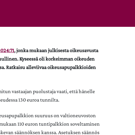
024:71
, jonka mukaan julkisesta oikeusavusta
htuullinen. Kyseessä oli korkeimman oikeuden
ssa. Ratkaisu alleviivaa oikeusapupalkkioiden
tun vastaajan puolustaja vaati, että hänelle
eudessa 130 euroa tunnilta.
oikeusapupalkkion suuruus on valtioneuvoston
 mukaan 110 euron tuntipalkkion soveltaminen
 koskevan säännöksen kanssa. Asetuksen säännös