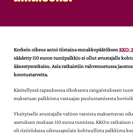
Korkein oikeus antoi tiistaina ennakkopäätöksen
KKO: 2
säädetty 110 euron tuntipalkkio ei ollut avustajalle ko
äänestysratkaisu. Asia ratkaistiin vahvennetussa jaosto
korotustarvetta.
Käsitellyssä tapauksessa rikoksesta rangaistukseen tuomi
maksetaan palkkiona vastaajan puolustamisesta hovioik
Yksityiselle avustajalle valtion varoista maksettavan 
asetuksen mukaan 110 euroa tunnissa. KKO:n ratkaisun
oli ristiriidassa oikeusapulain kohtuullista palkkiota