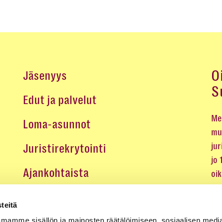
O
Jäsenyys
S
Edut ja palvelut
Me 
Loma-asunnot
mu
jur
Juristirekrytointi
jo
Ajankohtaista
oi
oik
Medialle
teitä
Koulutukset ja tapahtumat
mamme sisällön ja mainosten räätälöimiseen, sosiaalisen medi