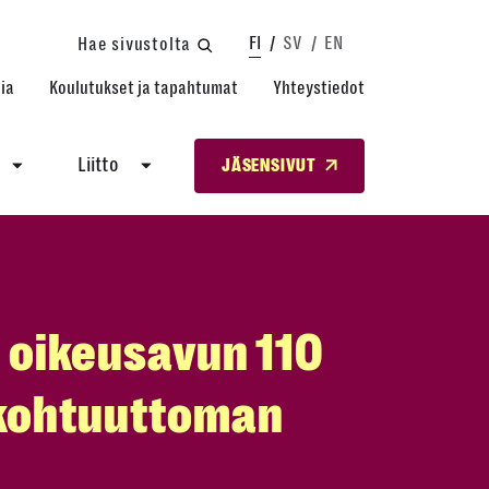
FI
SV
EN
Hae sivustolta
ia
Koulutukset ja tapahtumat
Yhteystiedot
Liitto
JÄSENSIVUT
i oikeusavun 110
 kohtuuttoman