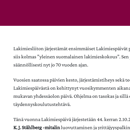
Lakimiesliiton järjestämät ensimmäiset Lakimiespäivät p
siis kolmas ”yleinen suomalainen lakimieskokous”. Sen j
säännöllisesti nyt jo 70 vuoden ajan.
Vuosien saatossa päivien kesto, järjestämistiheys sekä tee
Lakimiespäivästä on kehittynyt vuosikymmenten aikana 
mukavan yhdessäolon päivä. Ohjelma on tasokas ja sillä
täydennyskoulutustehtävä.
Tänä vuonna Lakimiespäivä järjestetään 44. kerran 2.10.
K. J. Ståhlberg -mitalin
luovuttaminen ja yrittäjyyspalki