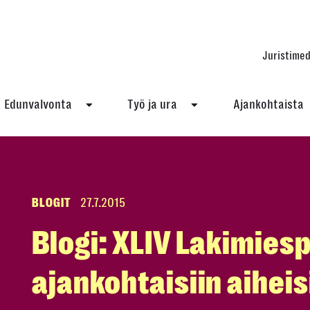
Juristimed
Edunvalvonta
Työ ja ura
Ajankohtaista
BLOGIT
27.7.2015
Blogi: XLIV Lakimies
ajankohtaisiin aiheis