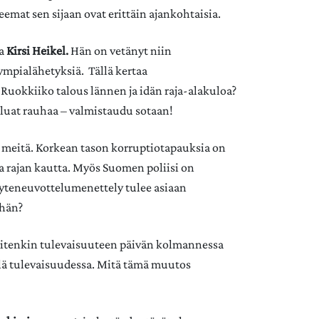
mat sen sijaan ovat erittäin ajankohtaisia.
ja
Kirsi Heikel.
Hän on vetänyt niin
ympialähetyksiä. Tällä kertaa
Ruokkiiko talous lännen ja idän raja-alakuloa?
luat rauhaa – valmistaudu sotaan!
 meitä. Korkean tason korruptiotapauksia on
a rajan kautta. Myös Suomen poliisi on
yteneuvottelumenettely tulee asiaan
ähän?
uitenkin tulevaisuuteen päivän kolmannessa
lä tulevaisuudessa. Mitä tämä muutos