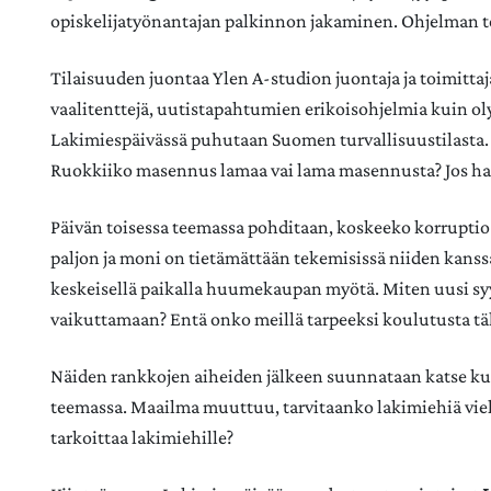
opiskelijatyönantajan palkinnon jakaminen. Ohjelman tee
Tilaisuuden juontaa Ylen A-studion juontaja ja toimitta
vaalitenttejä, uutistapahtumien erikoisohjelmia kuin ol
Lakimiespäivässä puhutaan Suomen turvallisuustilasta. 
Ruokkiiko masennus lamaa vai lama masennusta? Jos ha
Päivän toisessa teemassa pohditaan, koskeeko korruptio
paljon ja moni on tietämättään tekemisissä niiden kanss
keskeisellä paikalla huumekaupan myötä. Miten uusi sy
vaikuttamaan? Entä onko meillä tarpeeksi koulutusta t
Näiden rankkojen aiheiden jälkeen suunnataan katse k
teemassa. Maailma muuttuu, tarvitaanko lakimiehiä vie
tarkoittaa lakimiehille?