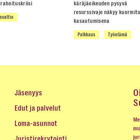
rahoituskriisi
käräjäoikeuden pysyvä
resurssivaje näkyy kuormit
svaltio
kasautumisena
Palkkaus
Työelämä
O
Jäsenyys
S
Edut ja palvelut
Me 
Loma-asunnot
mu
jur
Juristirekrytointi