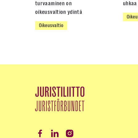
turvaaminen on
uhkaa 
oikeusvaltion ydintä
Oikeu
Oikeusvaltio