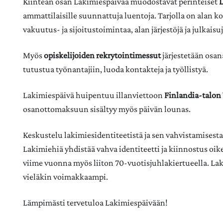
Kiinteän osan Lakimiespäivää muodostavat perinteiset
ammattilaisille suunnattuja luentoja. Tarjolla on alan 
vakuutus- ja sijoitustoimintaa, alan järjestöjä ja julkaisu
Myös
opiskelijoiden rekrytointimessut
järjestetään osan
tutustua työnantajiin, luoda kontakteja ja työllistyä.
Lakimiespäivä huipentuu illanviettoon
Finlandia-talon
osanottomaksuun sisältyy myös päivän lounas.
Keskustelu lakimiesidentiteetistä ja sen vahvistamisest
Lakimiehiä yhdistää vahva identiteetti ja kiinnostus oi
viime vuonna myös liiton 70-vuotisjuhlakiertueella. 
vieläkin voimakkaampi.
Lämpimästi tervetuloa Lakimiespäivään!