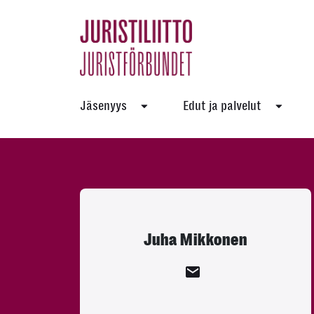
Skip
to
the
content
Jäsenyys
Edut ja palvelut
Juha Mikkonen