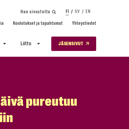
FI
SV
EN
Hae sivustolta
ia
Koulutukset ja tapahtumat
Yhteystiedot
Liitto
JÄSENSIVUT
päivä pureutuu
iin