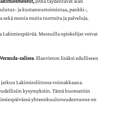
Lakimiesmessut,
jotka täydentävät alan
koulutus- ja kustannustoimintaa, pankki-,
ja sekä monia muita tuotteita ja palveluja.
a Lakimiespäivää. Messuilla opiskelijat voivat
 Veranda-salissa
. Illanvieton lisäksi edulliseen
a jatkuu Lakimiesliitossa voimakkaana.
keudellisiin kysymyksiin. Tämä huomattiin
Lakimiespäivässä yhteenkuuluvuudentunne on