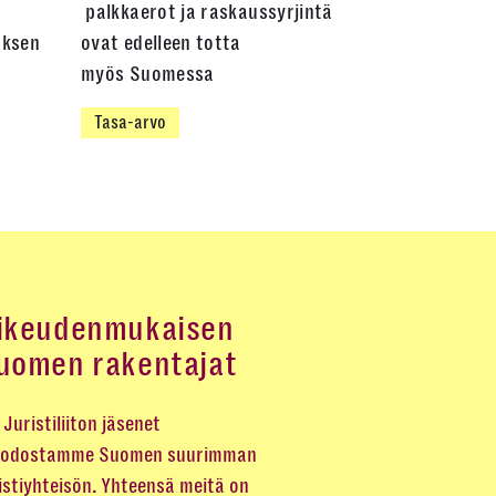
palkkaerot ja raskaussyrjintä
uksen
ovat edelleen totta
myös Suomessa
Tasa-arvo
ikeudenmukaisen
uomen rakentajat
Juristiliiton jäsenet
odostamme Suomen suurimman
istiyhteisön. Yhteensä meitä on