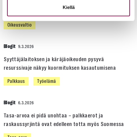
Kiellä
Oikeudenhoitoa uhkaa rahoituskriisi
Oikeusvaltio
Blogit
9.3.2026
Syyttäjälaitoksen ja käräjäoikeuden pysyvä
resurssivaje näkyy kuormituksen kasautumisena
Palkkaus
Työelämä
Blogit
6.3.2026
Tasa-arvoa ei pidä unohtaa – palkkaerot ja
raskaussyrjintä ovat edelleen totta myös Suomessa