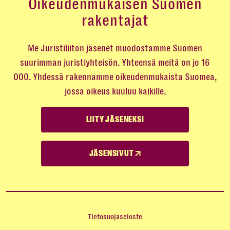
Oikeudenmukaisen Suomen
rakentajat
Me Juristiliiton jäsenet muodostamme Suomen
suurimman juristiyhteisön. Yhteensä meitä on jo 16
000. Yhdessä rakennamme oikeudenmukaista Suomea,
jossa oikeus kuuluu kaikille.
LIITY JÄSENEKSI
JÄSENSIVUT
Tietosuojaseloste