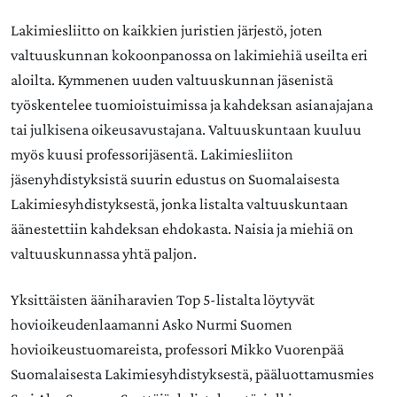
Lakimiesliitto on kaikkien juristien järjestö, joten
valtuuskunnan kokoonpanossa on lakimiehiä useilta eri
aloilta. Kymmenen uuden valtuuskunnan jäsenistä
työskentelee tuomioistuimissa ja kahdeksan asianajajana
tai julkisena oikeusavustajana. Valtuuskuntaan kuuluu
myös kuusi professorijäsentä. Lakimiesliiton
jäsenyhdistyksistä suurin edustus on Suomalaisesta
Lakimiesyhdistyksestä, jonka listalta valtuuskuntaan
äänestettiin kahdeksan ehdokasta. Naisia ja miehiä on
valtuuskunnassa yhtä paljon.
Yksittäisten ääniharavien Top 5-listalta löytyvät
hovioikeudenlaamanni Asko Nurmi Suomen
hovioikeustuomareista, professori Mikko Vuorenpää
Suomalaisesta Lakimiesyhdistyksestä, pääluottamusmies