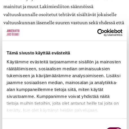
mainitut ja muut Lakimiesliiton säännöissä
valtuuskunnalle osoitetut tehtävät sisältävät jokaiselle
valtuuskunnan jäsenelle suuren vastuun sekä yhdessä että
erikseen.
Onnea ja menestystä tänään työnsä aloittaville
Tämä sivusto käyttää evästeitä
Lakimiesliiton valtuuskunnan jäsenille!
Käytämme evästeitä tarjoamamme sisällön ja mainosten
Kirjoittaja on Lakimiesliiton varatoiminnanjohtaja
räätälöimiseen, sosiaalisen median ominaisuuksien
tukemiseen ja kävijämäärämme analysoimiseen. Lisäksi
ja viestintä- ja yhteiskuntasuhdejohtaja.
jaamme sosiaalisen median, mainosalan ja analytiikka-
alan kumppaneillemme tietoja siitä, miten käytät
sivustoamme. Kumppanimme voivat yhdistää näitä
Aiheet:
tietoja muihin tietoihin, joita olet antanut heille tai joita on
kerätty, kun olet käyttänyt heidän palvelujaan.
JAA:
Suostumuksen