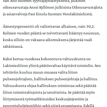
Sari Aho Suomen Syyttäjäyhdistyksestä, julkinen
oikeusavustaja Anssi Kyllönen Julkisista Oikeusavustajista
ja asianvalvoja Pasi Einola Suomen Verolakimiehistä.
Äänestysprosentti oli valitettavan alhainen, vain 30,2.
Kolmen vuoden päästä se toivottavasti kääntyy nousuun,
koska silloin on vakaana aikomuksena järjestää vaali
sähköisenä.
Kaksi kertaa vuodessa kokoontuva valtuuskunta on
Lakimiesliiton ylintä päätösvaltaa käyttävä toimielin. Sen
tehtäviin kuuluu muun muassa valita liiton
puheenjohtajisto, hallituksen puheenjohtaja ja hallitus.
Valtuuskunta ohjaa hallituksen toimintaa sekä päättää
liiton toimintalinjoista ja tavoitteista. Se päättää myös
liittymisestä työmarkkinoiden keskusjärjestöön ja
neuvottelujärjestöihin sekä niistä eroamisesta. Edellä