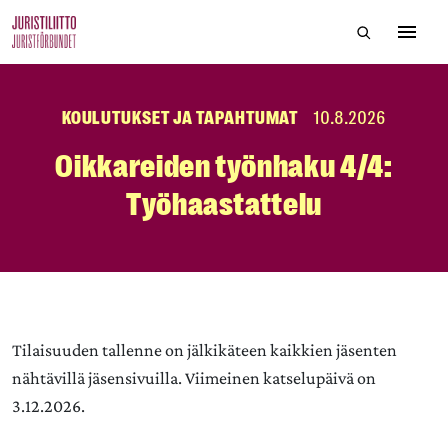
Skip
Hae sivustol
to
Avaa 
the
content
KOULUTUKSET JA TAPAHTUMAT
10.8.2026
Oikkareiden työnhaku 4/4:
Työhaastattelu
Tilaisuuden tallenne on jälkikäteen kaikkien jäsenten
nähtävillä jäsensivuilla. Viimeinen katselupäivä on
3.12.2026.