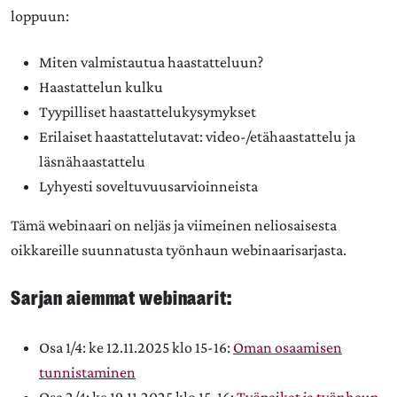
loppuun:
Miten valmistautua haastatteluun?
Haastattelun kulku
Tyypilliset haastattelukysymykset
Erilaiset haastattelutavat: video-/etähaastattelu ja
läsnähaastattelu
Lyhyesti soveltuvuusarvioinneista
Tämä webinaari on neljäs ja viimeinen neliosaisesta
oikkareille suunnatusta työnhaun webinaarisarjasta.
Sarjan aiemmat webinaarit:
Osa 1/4: ke 12.11.2025 klo 15-16:
Oman osaamisen
tunnistaminen