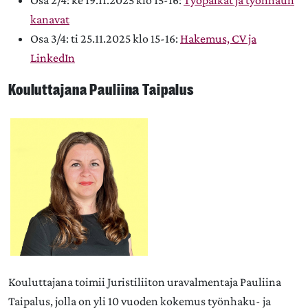
Osa 2/4: ke 19.11.2025 klo 15-16:
Työpaikat ja työnhaun
kanavat
Osa 3/4: ti 25.11.2025 klo 15-16:
Hakemus, CV ja
LinkedIn
Kouluttajana Pauliina Taipalus
Kouluttajana toimii Juristiliiton uravalmentaja
Pauliina
Taipalus
, jolla on yli 10 vuoden kokemus työnhaku- ja