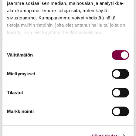
jaamme sosiaalisen median, mainosalan ja analytiikka-
Juristiliiton kaikissa tilaisuuksissa noudatetaan
turvallisen
alan kumppaneillemme tietoja siitä, miten käytät
tilan periaatteita
. Kaikki tilaisuuksiimme ja toimintaamme
sivustoamme. Kumppanimme voivat yhdistää näitä
osallistuvat sitoutuvat periaatteiden noudattamiseen.
tietoja muihin tietoihin, joita olet antanut heille tai joita on
kerätty, kun olet käyttänyt heidän palvelujaan.
Tallenne
Suostumuksen
Tilaisuuden tallenne on jälkikäteen kaikkien jäsenten
Välttämätön
valinta
nähtävillä jäsenportaalissa 5 kuukauden ajan. Tallenteen
viimeinen katselupäivä on 3.12.2026.
Mieltymykset
Tervetuloa mukaan!
Tilastot
Markkinointi
Aiheet: