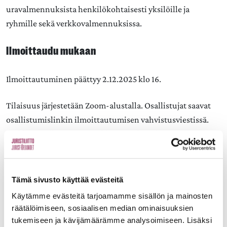
uravalmennuksista henkilökohtaisesti yksilöille ja
ryhmille sekä verkkovalmennuksissa.
Ilmoittaudu mukaan
Ilmoittautuminen päättyy 2.12.2025 klo 16.
Tilaisuus järjestetään Zoom-alustalla. Osallistujat saavat
osallistumislinkin ilmoittautumisen vahvistusviestissä.
Verkkosivuillamme
on vinkkejä etäyhteyden ja Zoomin
käyttöön.
Kouluttajalle voi lähettää ennakkokysymyksiä
Tämä sivusto käyttää evästeitä
ilmoittautumislomakkeessa. Osallistujilla on
Käytämme evästeitä tarjoamamme sisällön ja mainosten
mahdollisuus esittää kysymyksiä myös chattikentässä
räätälöimiseen, sosiaalisen median ominaisuuksien
webinaarin aikana.
tukemiseen ja kävijämäärämme analysoimiseen. Lisäksi