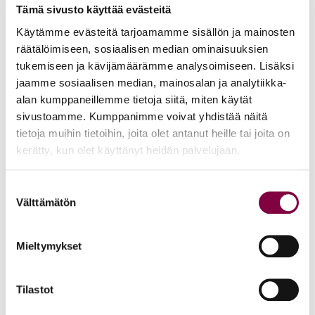
Tämä sivusto käyttää evästeitä
Webinaari
Käytämme evästeitä tarjoamamme sisällön ja mainosten
räätälöimiseen, sosiaalisen median ominaisuuksien
tukemiseen ja kävijämäärämme analysoimiseen. Lisäksi
jaamme sosiaalisen median, mainosalan ja analytiikka-
Koulutus
alan kumppaneillemme tietoja siitä, miten käytät
sivustoamme. Kumppanimme voivat yhdistää näitä
AKY: Palvelumuotoilua pienyrittäjälle
tietoja muihin tietoihin, joita olet antanut heille tai joita on
kerätty, kun olet käyttänyt heidän palvelujaan.
22.9.2026 15:00
Suostumuksen
Webinaari
Välttämätön
valinta
Mieltymykset
Koulutus
Tilastot
AKY: Superihminen vai uupunut yrittäjä –
myytti, joka vie voimat