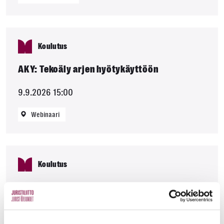
Koulutus
AKY: Tekoäly arjen hyötykäyttöön
9.9.2026 15:00
Webinaari
Koulutus
AKY: Yrittäjän talous haltuun – vinkit omaan
ja yrityksen talouden hallintaan
15.9.2026 15:00