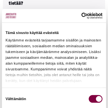
tietää?
Tallenne
Tämä sivusto käyttää evästeitä
Käytämme evästeitä tarjoamamme sisällön ja mainosten
AKY: Myynti on osa asiantuntijuutta – löydä
räätälöimiseen, sosiaalisen median ominaisuuksien
oma tapasi kasvattaa asiakkuuksia ja
tukemiseen ja kävijämäärämme analysoimiseen. Lisäksi
myyntiä
jaamme sosiaalisen median, mainosalan ja analytiikka-
alan kumppaneillemme tietoja siitä, miten käytät
sivustoamme. Kumppanimme voivat yhdistää näitä
tietoja muihin tietoihin, joita olet antanut heille tai joita on
kerätty, kun olet käyttänyt heidän palvelujaan.
Tallenne
AKY: Kotimaisten julkisten
Suostumuksen
Välttämätön
rahoitusmahdollisuuksien läpikäynti
valinta