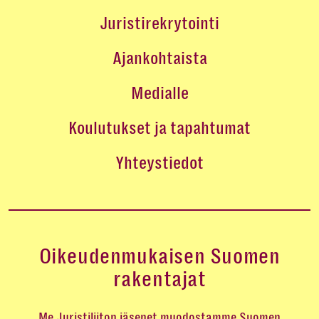
Juristirekrytointi
Ajankohtaista
Medialle
Koulutukset ja tapahtumat
Yhteystiedot
Oikeudenmukaisen Suomen
rakentajat
Me Juristiliiton jäsenet muodostamme Suomen