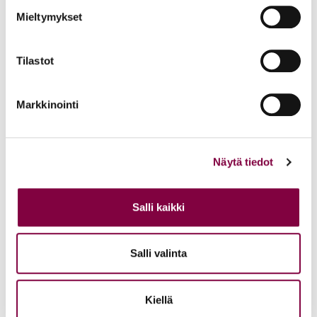
Mieltymykset
Tallenne
Tilastot
Miten edetä hallitustason tehtäviin?
Markkinointi
Näytä tiedot
Tallenne
Oikkareiden työnhaku 4/4: Työhaastattelu
Salli kaikki
Salli valinta
Tallenne
Kiellä