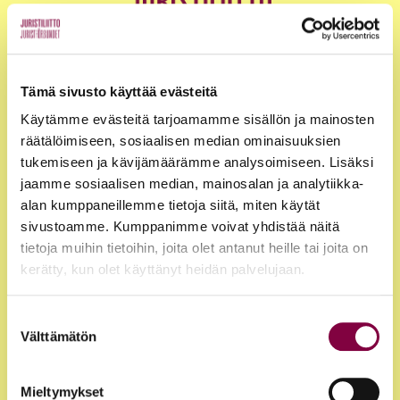
Tämä sivusto käyttää evästeitä
Käytämme evästeitä tarjoamamme sisällön ja mainosten
räätälöimiseen, sosiaalisen median ominaisuuksien
tukemiseen ja kävijämäärämme analysoimiseen. Lisäksi
jaamme sosiaalisen median, mainosalan ja analytiikka-
alan kumppaneillemme tietoja siitä, miten käytät
sivustoamme. Kumppanimme voivat yhdistää näitä
Jäsenyys
tietoja muihin tietoihin, joita olet antanut heille tai joita on
kerätty, kun olet käyttänyt heidän palvelujaan.
Edut ja palvelut
Suostumuksen
Loma-asunnot
Välttämätön
valinta
Juristirekrytointi
Mieltymykset