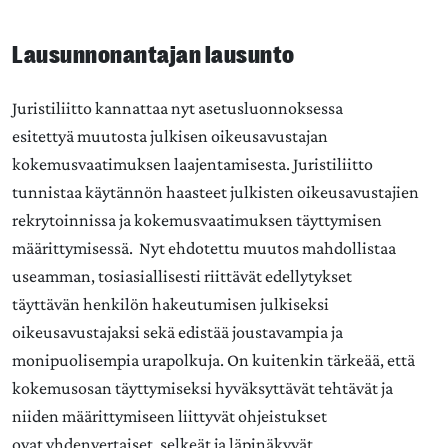
Lausunnonantajan lausunto
Juristiliitto kannattaa nyt asetusluonnoksessa
esitettyä muutosta julkisen oikeusavustajan
kokemusvaatimuksen laajentamisesta. Juristiliitto
tunnistaa käytännön haasteet julkisten oikeusavustajien
rekrytoinnissa ja kokemusvaatimuksen täyttymisen
määrittymisessä. Nyt ehdotettu muutos mahdollistaa
useamman, tosiasiallisesti riittävät edellytykset
täyttävän henkilön hakeutumisen julkiseksi
oikeusavustajaksi sekä edistää joustavampia ja
monipuolisempia urapolkuja. On kuitenkin tärkeää, että
kokemusosan täyttymiseksi hyväksyttävät tehtävät ja
niiden määrittymiseen liittyvät ohjeistukset
ovat yhdenvertaiset, selkeät ja läpinäkyvät.