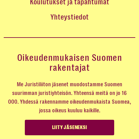
Koulutukset ja tapahtumat
Yhteystiedot
Oikeudenmukaisen Suomen
rakentajat
Me Juristiliiton jäsenet muodostamme Suomen
suurimman juristiyhteisön. Yhteensä meitä on jo 16
000. Yhdessä rakennamme oikeudenmukaista Suomea,
jossa oikeus kuuluu kaikille.
LIITY JÄSENEKSI