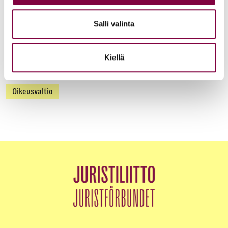
Lausunnot
6.7.2026
Salli valinta
Lausunto naisiin kohdistuvan väkivallan ja
perheväkivallan torjumisesta annetun direktiivin (NKV-
Kiellä
direktiivi) täytäntöönpanosta; työryhmän mietintö
Oikeusvaltio