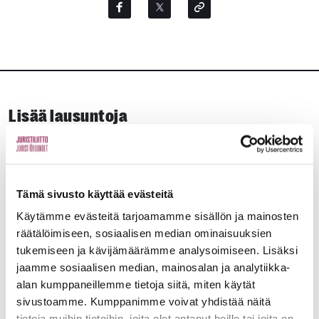
Lisää lausuntoja
KAIKKI LAUSUNNOT
Lausunnot
6.8.2026
Tämä sivusto käyttää evästeitä
Käytämme evästeitä tarjoamamme sisällön ja mainosten
Lausunto luonnoksesta hallituksen esitykseksi
räätälöimiseen, sosiaalisen median ominaisuuksien
eduskunnalle rikostiedustelua koskevaksi
tukemiseen ja kävijämäärämme analysoimiseen. Lisäksi
lainsäädännöksi annetun hallituksen esityksen (HE
jaamme sosiaalisen median, mainosalan ja analytiikka-
x/2026 vp) täydentämisestä
alan kumppaneillemme tietoja siitä, miten käytät
sivustoamme. Kumppanimme voivat yhdistää näitä
Oikeusvaltio
tietoja muihin tietoihin, joita olet antanut heille tai joita on