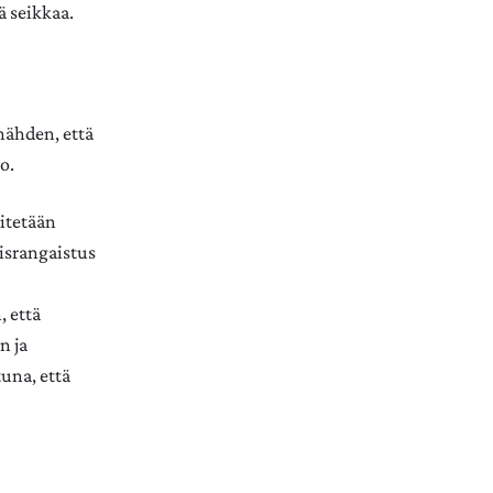
yä seikkaa.
o
nähden, että
to.
sitetään
israngaistus
 että
n ja
tuna, että