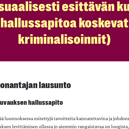
suaalisesti esittävän k
hallussapitoa koskevat
kriminalisoinnit)
onantajan lausunto
kuvauksen hallussapito
itää luonnoksessa esitettyjä tavoitteita kannatettavina ja johdo
ksen levittämisen ollessa jo aiemmin rangaistavaa on loogista,