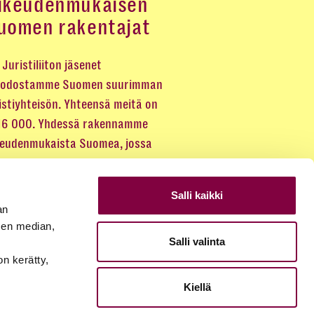
ikeudenmukaisen
uomen rakentajat
Juristiliiton jäsenet
odostamme Suomen suurimman
istiyhteisön. Yhteensä meitä on
 16 000. Yhdessä rakennamme
keudenmukaista Suomea, jossa
eus kuuluu kaikille.
Salli kaikki
LIITY JÄSENEKSI
an
sen median,
Salli valinta
JÄSENSIVUT
on kerätty,
Kiellä