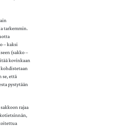
ain
htia tarkemmin.
uotta
o – kaksi
iseen (sakko –
pitää kovinkaan
n kohdistetaan
 se, että
esta pystytään
 sakkoon rajaa
 kotietsinnän,
koitettua