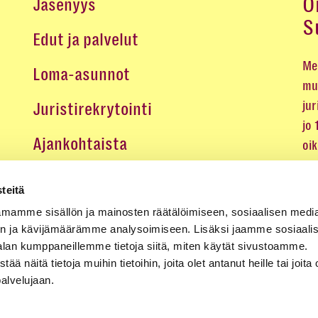
O
Jäsenyys
S
Edut ja palvelut
Me 
Loma-asunnot
mu
jur
Juristirekrytointi
jo
Ajankohtaista
oi
oik
Medialle
teitä
Koulutukset ja tapahtumat
mamme sisällön ja mainosten räätälöimiseen, sosiaalisen medi
n ja kävijämäärämme analysoimiseen. Lisäksi jaamme sosiaali
Yhteystiedot
alan kumppaneillemme tietoja siitä, miten käytät sivustoamme.
näitä tietoja muihin tietoihin, joita olet antanut heille tai joita 
palvelujaan.