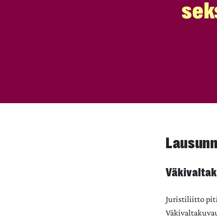
sek
Lausunn
Väkivalta
Juristiliitto p
Väkivaltakuvau