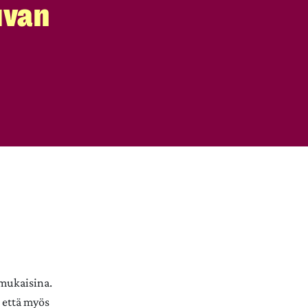
uvan
nmukaisina.
 että myös