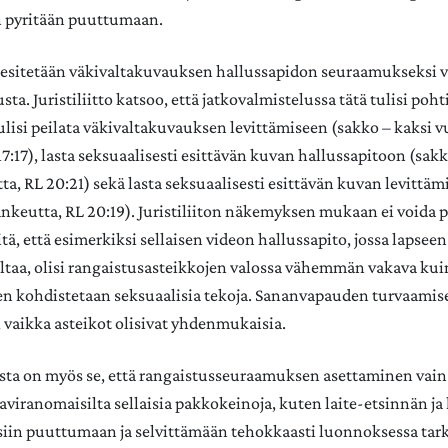
n pyritään puuttumaan.
esitetään väkivaltakuvauksen hallussapidon seuraamukseksi v
ta. Juristiliitto katsoo, että jatkovalmistelussa tätä tulisi po
lisi peilata väkivaltakuvauksen levittämiseen (sakko – kaksi v
7:17), lasta seksuaalisesti esittävän kuvan hallussapitoon (sakk
ta, RL 20:21) sekä lasta seksuaalisesti esittävän kuvan levittäm
ankeutta, RL 20:19). Juristiliiton näkemyksen mukaan ei voida 
tä, että esimerkiksi sellaisen videon hallussapito, jossa lapsee
ltaa, olisi rangaistusasteikkojen valossa vähemmän vakava kuin
en kohdistetaan seksuaalisia tekoja. Sananvapauden turvaamis
vaikka asteikot olisivat yhdenmukaisia.
ta on myös se, että rangaistusseuraamuksen asettaminen vain
aviranomaisilta sellaisia pakkokeinoja, kuten laite-etsinnän ja
äisiin puuttumaan ja selvittämään tehokkaasti luonnoksessa tar