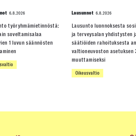
not
Lausunnot
6.8.2026
6.8.2026
nto työryhmämietinnöstä:
Lausunto luonnoksesta sosi
ain soveltamisalaa
ja terveysalan yhdistysten j
ien 1 luvun säännösten
säätiöiden rahoituksesta a
taminen
valtioneuvoston asetuksen 
muuttamiseksi
svaltio
Oikeusvaltio