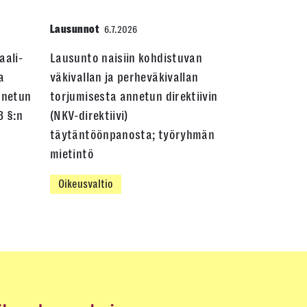
Lausunnot
6.7.2026
aali-
Lausunto naisiin kohdistuvan
a
väkivallan ja perheväkivallan
nnetun
torjumisesta annetun direktiivin
3 §:n
(NKV-direktiivi)
täytäntöönpanosta; työryhmän
mietintö
Oikeusvaltio