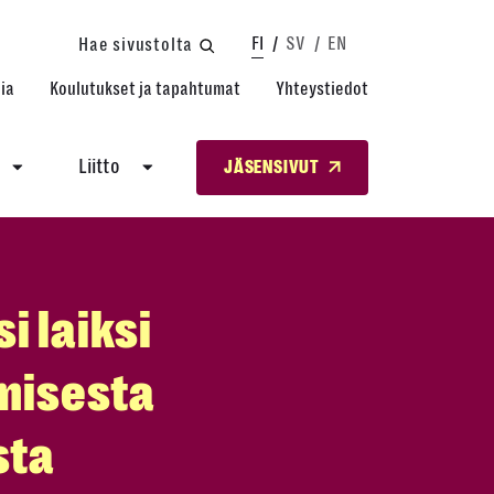
FI
SV
EN
Hae sivustolta
ia
Koulutukset ja tapahtumat
Yhteystiedot
Liitto
JÄSENSIVUT
i laiksi
amisesta
sta