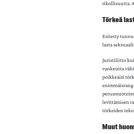
rikollisuutta. 
Törkeä las
Esitetty tunnu
lasta seksuaali
Juristiliitto 
vankeutta vähi
poikkeaisi tör
enimmäisranga
perusmuotoiste
levittämisen r
törkeiden teko
Muut huom