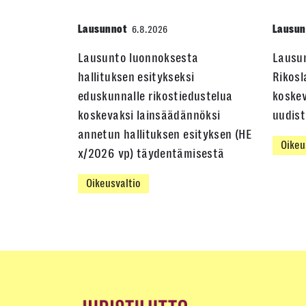
Lausunnot
Lausun
6.8.2026
Lausunto luonnoksesta
Lausu
hallituksen esitykseksi
Rikosl
eduskunnalle rikostiedustelua
koskev
koskevaksi lainsäädännöksi
uudis
annetun hallituksen esityksen (HE
Oikeu
x/2026 vp) täydentämisestä
Oikeusvaltio