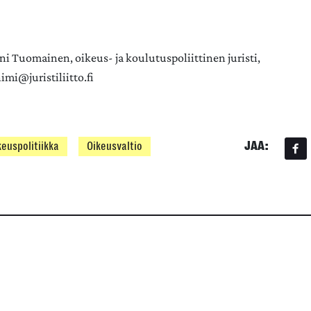
ni Tuomainen, oikeus- ja koulutuspoliittinen juristi,
mi@juristiliitto.fi
JAA:
keuspolitiikka
Oikeusvaltio