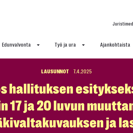
Juristimed
Edunvalvonta
Työ ja ura
Ajankohtaista
LAUSUNNOT
7.4.2025
 hallituksen esitykseks
in 17 ja 20 luvun muutt
äkivaltakuvauksen ja la