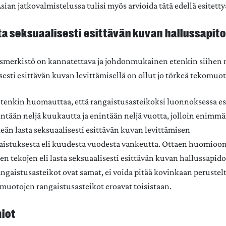
Asian jatkovalmistelussa tulisi myös arvioida tätä edellä esitett
ta seksuaalisesti esittävän kuvan hallussapit
smerkistö on kannatettava ja johdonmukainen etenkin siihen 
sesti esittävän kuvan levittämisellä on ollut jo törkeä tekomuo
kuitenkin huomauttaa, että rangaistusasteikoksi luonnoksessa e
ntään neljä kuukautta ja enintään neljä vuotta, jolloin enimmä
keän lasta seksuaalisesti esittävän kuvan levittämisen
istuksesta eli kuudesta vuodesta vankeutta. Ottaen huomioon,
n tekojen eli lasta seksuaalisesti esittävän kuvan hallussapido
angaistusasteikot ovat samat, ei voida pitää kovinkaan perustel
muotojen rangaistusasteikot eroavat toisistaan.
iot