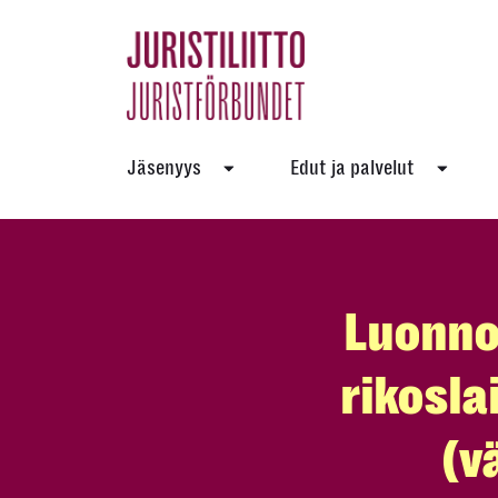
Skip
to
the
content
Jäsenyys
Edut ja palvelut
Luonnos
rikosla
(v