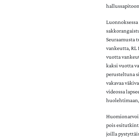
hallussapitoo
Luonnoksessa 
sakkorangaistus
Seuraamusta tu
vankeutta, RL 1
vuotta vankeut
kaksi vuotta v
perusteltuna si
vakavaa väkiva
videossa lapse
huolehtimaan, 
Huomionarvois
pois esitutkint
joilla pystytt