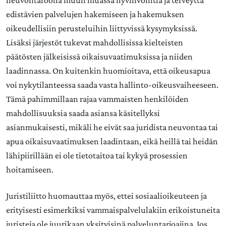
neuvontaroolia muun muassa hyvinvointia ja terveyttä
edistävien palvelujen hakemiseen ja hakemuksen
oikeudellisiin perusteluihin liittyvissä kysymyksissä.
Lisäksi järjestöt tukevat mahdollisissa kielteisten
päätösten jälkeisissä oikaisuvaatimuksissa ja niiden
laadinnassa. On kuitenkin huomioitava, että oikeusapua
voi nykytilanteessa saada vasta hallinto-oikeusvaiheeseen.
Tämä pahimmillaan rajaa vammaisten henkilöiden
mahdollisuuksia saada asiansa käsitellyksi
asianmukaisesti, mikäli he eivät saa juridista neuvontaa tai
apua oikaisuvaatimuksen laadintaan, eikä heillä tai heidän
lähipiirillään ei ole tietotaitoa tai kykyä prosessien
hoitamiseen.
Juristiliitto huomauttaa myös, ettei sosiaalioikeuteen ja
erityisesti esimerkiksi vammaispalvelulakiin erikoistuneita
juristeja ole juurikaan yksityisinä palveluntarjoajina. Jos