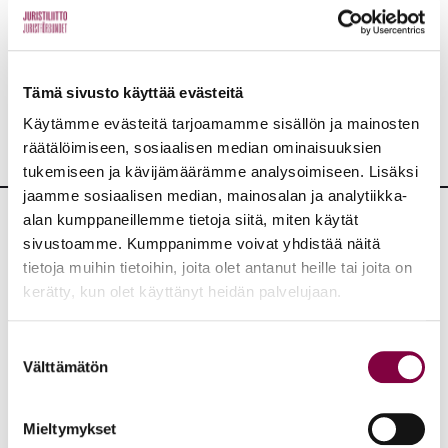
JAA:
Tämä sivusto käyttää evästeitä
Käytämme evästeitä tarjoamamme sisällön ja mainosten
räätälöimiseen, sosiaalisen median ominaisuuksien
tukemiseen ja kävijämäärämme analysoimiseen. Lisäksi
jaamme sosiaalisen median, mainosalan ja analytiikka-
alan kumppaneillemme tietoja siitä, miten käytät
sivustoamme. Kumppanimme voivat yhdistää näitä
Lisää lausuntoja
tietoja muihin tietoihin, joita olet antanut heille tai joita on
kerätty, kun olet käyttänyt heidän palvelujaan.
KAIKKI LAUSUNNOT
Suostumuksen
Lausunnot
6.8.2026
Välttämätön
valinta
Lausunto luonnoksesta hallituksen esitykseksi
eduskunnalle rikostiedustelua koskevaksi
Mieltymykset