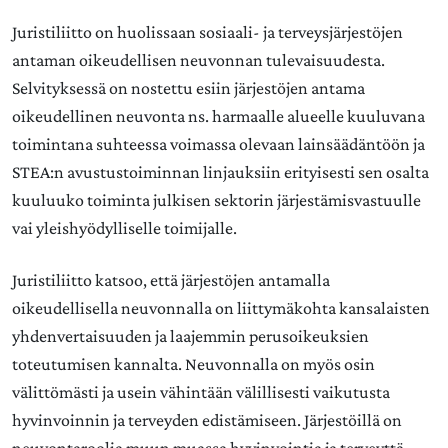
Juristiliitto on huolissaan sosiaali- ja terveysjärjestöjen
antaman oikeudellisen neuvonnan tulevaisuudesta.
Selvityksessä on nostettu esiin järjestöjen antama
oikeudellinen neuvonta ns. harmaalle alueelle kuuluvana
toimintana suhteessa voimassa olevaan lainsäädäntöön ja
STEA:n avustustoiminnan linjauksiin erityisesti sen osalta
kuuluuko toiminta julkisen sektorin järjestämisvastuulle
vai yleishyödylliselle toimijalle.
Juristiliitto katsoo, että järjestöjen antamalla
oikeudellisella neuvonnalla on liittymäkohta kansalaisten
yhdenvertaisuuden ja laajemmin perusoikeuksien
toteutumisen kannalta. Neuvonnalla on myös osin
välittömästi ja usein vähintään välillisesti vaikutusta
hyvinvoinnin ja terveyden edistämiseen. Järjestöillä on