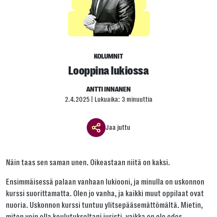
KOLUMNIT
Looppina lukiossa
ANTTI INNANEN
2.4.2025
| Lukuaika: 3 minuuttia
Jaa juttu
Jaa ikkuna
Näin taas sen saman unen. Oikeastaan niitä on kaksi.
Jaa tämä linkki seuraavilla tavoilla
Ensimmäisessä palaan vanhaan lukiooni, ja minulla on uskonnon
kurssi suorittamatta. Olen jo vanha, ja kaikki muut oppilaat ovat
nuoria. Uskonnon kurssi tuntuu ylitsepääsemättömältä. Mietin,
miten voin olla koulutukseltani juristi, vaikka en ole edes