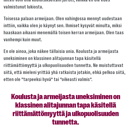
Tai kopioi linkki
valmistunut lukiosta.
Kopioi
Toisessa palaan armeijaan. Olen vahingossa mennyt uudestaan
inttiin, vaikka olen jo käynyt sen. Ihmiset kysyvät minulta, miksi
haaskaan aikaani menemällä toisen kerran armeijaan. Olen taas
vanhempi kuin muut.
En ole ainoa, joka näkee tällaisia unia. Koulusta ja armeijasta
uneksiminen on klassinen alitajunnan tapa käsitellä
riittämättömyyttä ja ulkopuolisuuden tunnetta. Ne muistuttavat
siitä, että mieleni yrittää yhä ratkaista jotakin, ehkä pelkoa siitä,
etten ole ”tarpeeksi hyvä” tai ”oikeasti valmis”.
Koulusta ja armeijasta uneksiminen on
klassinen alitajunnan tapa käsitellä
riittämättömyyttä ja ulkopuolisuuden
tunnetta.