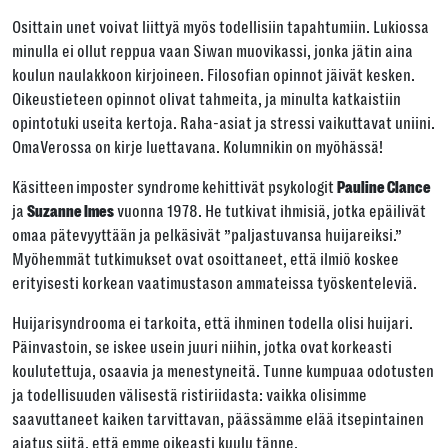
Osittain unet voivat liittyä myös todellisiin tapahtumiin. Lukiossa
minulla ei ollut reppua vaan Siwan muovikassi, jonka jätin aina
koulun naulakkoon kirjoineen. Filosofian opinnot jäivät kesken.
Oikeustieteen opinnot olivat tahmeita, ja minulta katkaistiin
opintotuki useita kertoja. Raha-asiat ja stressi vaikuttavat uniini.
OmaVerossa on kirje luettavana. Kolumnikin on myöhässä!
Käsitteen imposter syndrome kehittivät psykologit
Pauline Clance
ja
vuonna 1978. He tutkivat ihmisiä, jotka epäilivät
Suzanne Imes
omaa pätevyyttään ja pelkäsivät ”paljastuvansa huijareiksi.”
Myöhemmät tutkimukset ovat osoittaneet, että ilmiö koskee
erityisesti korkean vaatimustason ammateissa työskenteleviä.
Huijarisyndrooma ei tarkoita, että ihminen todella olisi huijari.
Päinvastoin, se iskee usein juuri niihin, jotka ovat korkeasti
koulutettuja, osaavia ja menestyneitä. Tunne kumpuaa odotusten
ja todellisuuden välisestä ristiriidasta: vaikka olisimme
saavuttaneet kaiken tarvittavan, päässämme elää itsepintainen
ajatus siitä, että emme oikeasti kuulu tänne.