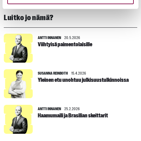
Luitko jo nämä?
ANTTI INNANEN
20.5.2026
Viihtyisä paimentolaisille
SUSANNA REINBOTH
15.4.2026
Yleinen etu unohtuu julkisuustulkinnoissa
ANTTI INNANEN
25.2.2026
Haamumaili ja Brasilian skeittarit