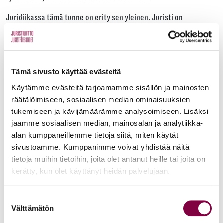
Juridiikassa tämä tunne on erityisen yleinen. Juristi on
koulutettu etsimään virheitä, niin vastapuolesta kuin omasta
toiminnastaan. Kun viettää vuosia analysoiden epävarmuutta,
alkaa väistämättä epäillä myös itseään.
Tämä sivusto käyttää evästeitä
Näin äskettäin meemin: ”Jokainen ihminen käy taistelua, josta et
tiedä mitään. Hyökkää hänen kimppuunsa! Nyt hänellä on kaksi
Käytämme evästeitä tarjoamamme sisällön ja mainosten
taistelua käytävänään.”
räätälöimiseen, sosiaalisen median ominaisuuksien
tukemiseen ja kävijämäärämme analysoimiseen. Lisäksi
Vaikka meemi onkin hauska, se osuu ehkä vähän liian lähelle.
jaamme sosiaalisen median, mainosalan ja analytiikka-
Koska jokainen taistelee omien epävarmuuksiensa kanssa,
alan kumppaneillemme tietoja siitä, miten käytät
empatia ja kannustus ovat erityisen tärkeitä juuri juristin työssä.
sivustoamme. Kumppanimme voivat yhdistää näitä
Kukaan ei ole koskaan täysin valmis, eikä täydellisyys voi olla
tietoja muihin tietoihin, joita olet antanut heille tai joita on
vaatimus sille, että voi tehdä työnsä hyvin.
kerätty, kun olet käyttänyt heidän palvelujaan.
Koska jokainen taistelee omien
Suostumuksen
epävarmuuksiensa kanssa, empatia ja
Välttämätön
valinta