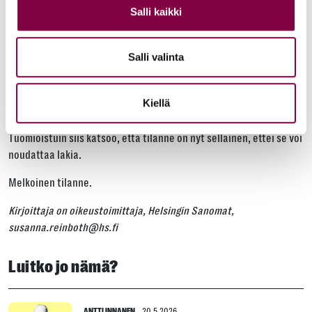
Salli kaikki
loukkaa heidän perustuslaillisia oikeuksiaan.
Tuomioistuin siis katsoo, että tilanne on
Salli valinta
nyt sellainen, ettei se voi noudattaa
lakia.
Kiellä
Tuomioistuin siis katsoo, että tilanne on nyt sellainen, ettei se voi
noudattaa lakia.
Melkoinen tilanne.
Kirjoittaja on oikeustoimittaja, Helsingin Sanomat,
susanna.reinboth@hs.fi
Luitko jo nämä?
ANTTI INNANEN
20.5.2026