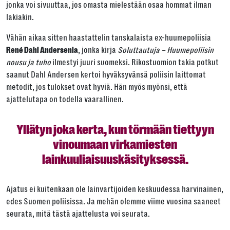
jonka voi sivuuttaa, jos omasta mielestään osaa hommat ilman
lakiakin.
Vähän aikaa sitten haastattelin tanskalaista ex-huumepoliisia
Tai kopioi linkki
, jonka kirja
Soluttautuja – Huumepoliisin
René Dahl Andersenia
nousu ja tuho
ilmestyi juuri suomeksi. Rikostuomion takia potkut
Kopioi
saanut Dahl Andersen kertoi hyväksyvänsä poliisin laittomat
metodit, jos tulokset ovat hyviä. Hän myös myönsi, että
ajattelutapa on todella vaarallinen.
Yllätyn joka kerta, kun törmään tiettyyn
vinoumaan virkamiesten
lainkuuliaisuuskäsityksessä.
Ajatus ei kuitenkaan ole lainvartijoiden keskuudessa harvinainen,
edes Suomen poliisissa. Ja mehän olemme viime vuosina saaneet
seurata, mitä tästä ajattelusta voi seurata.