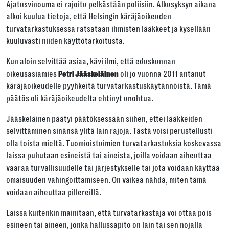
Ajatusvinouma ei rajoitu pelkästään poliisiin. Alkusyksyn aikana
alkoi kuulua tietoja, että Helsingin käräjäoikeuden
turvatarkastuksessa ratsataan ihmisten lääkkeet ja kysellään
kuuluvasti niiden käyttötarkoitusta.
Kun aloin selvittää asiaa, kävi ilmi, että eduskunnan
oikeusasiamies
oli jo vuonna 2011 antanut
Petri Jääskeläinen
käräjäoikeudelle pyyhkeitä turvatarkastuskäytännöistä. Tämä
päätös oli käräjäoikeudelta ehtinyt unohtua.
Jääskeläinen päätyi päätöksessään siihen, ettei lääkkeiden
selvittäminen sinänsä ylitä lain rajoja. Tästä voisi perustellusti
olla toista mieltä. Tuomioistuimien turvatarkastuksia koskevassa
laissa puhutaan esineistä tai aineista, joilla voidaan aiheuttaa
vaaraa turvallisuudelle tai järjestykselle tai jota voidaan käyttää
omaisuuden vahingoittamiseen. On vaikea nähdä, miten tämä
voidaan aiheuttaa pillereillä.
Laissa kuitenkin mainitaan, että turvatarkastaja voi ottaa pois
esineen tai aineen, jonka hallussapito on lain tai sen nojalla