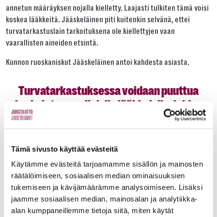
annetun määräyksen nojalla kielletty. Laajasti tulkiten tämä voisi
koskea lääkkeitä. Jääskeläinen piti kuitenkin selvänä, ettei
turvatarkastuslain tarkoituksena ole kiellettyjen vaan
vaarallisten aineiden etsintä.
Kunnon ruoskaniskut Jääskeläinen antoi kahdesta asiasta.
Turvatarkastuksessa voidaan puuttua
korkeintaan sellaisiin lääkkeisiin, joiden
hallussapito ilman reseptiä on kielletty.
Ensinnäkin turvatarkastuksessa voidaan puuttua korkeintaan
Tämä sivusto käyttää evästeitä
sellaisiin lääkkeisiin, joiden hallussapito ilman reseptiä on
Käytämme evästeitä tarjoamamme sisällön ja mainosten
kielletty. Tänä syksynä turvatarkastuksissa on kuitenkin otettu
räätälöimiseen, sosiaalisen median ominaisuuksien
ihmisiltä pois myös lääkkeitä, joiden hallussapito ei ole kiellettyä
tukemiseen ja kävijämäärämme analysoimiseen. Lisäksi
edes ilman reseptiä. Näin on tehty, vaikka lääkkeet ovat olleet
jaamme sosiaalisen median, mainosalan ja analytiikka-
omissa pakkauksissaan ja siten tunnistettavissa. Lääkealan
alan kumppaneillemme tietoja siitä, miten käytät
turvallisuus- ja kehittämiskeskus Fimea pitää luetteloa