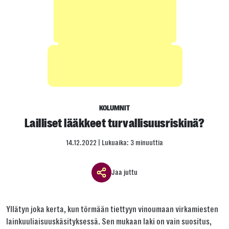
KOLUMNIT
Lailliset lääkkeet turvallisuusriskinä?
14.12.2022
| Lukuaika: 3 minuuttia
Jaa juttu
Jaa ikkuna
Yllätyn joka kerta, kun törmään tiettyyn vinoumaan virkamiesten
Jaa tämä linkki seuraavilla tavoilla
lainkuuliaisuuskäsityksessä. Sen mukaan laki on vain suositus,