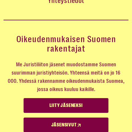
Yhteystiedot
Oikeudenmukaisen Suomen
rakentajat
Me Juristiliiton jäsenet muodostamme Suomen
suurimman juristiyhteisön. Yhteensä meitä on jo 16
000. Yhdessä rakennamme oikeudenmukaista Suomea,
jossa oikeus kuuluu kaikille.
LIITY JÄSENEKSI
JÄSENSIVUT