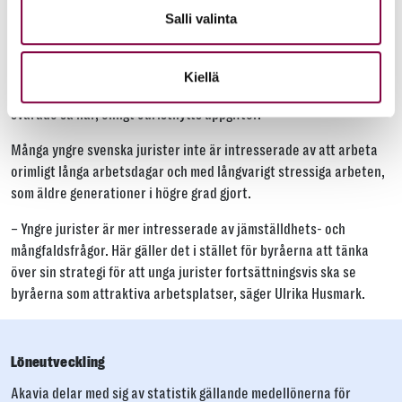
Salli valinta
I Finland har jurister inom offentliga sektorn i högre grad uppgett
att de arbetar hemifrån än de som arbetar på den privata sidan.
Men både jurister från den offentliga som den privata uppger att
Kiellä
de är nöjda med att arbeta hemifrån, nästan nio av tio tillfrågade
svarade så här, enligt Juristnytts uppgifter.
Många yngre svenska jurister inte är intresserade av att arbeta
orimligt långa arbetsdagar och med långvarigt stressiga arbeten,
som äldre generationer i högre grad gjort.
– Yngre jurister är mer intresserade av jämställdhets- och
mångfaldsfrågor. Här gäller det i stället för byråerna att tänka
över sin strategi för att unga jurister fortsättningsvis ska se
byråerna som attraktiva arbetsplatser, säger Ulrika Husmark.
Löneutveckling
Akavia delar med sig av statistik gällande medel­lönerna för