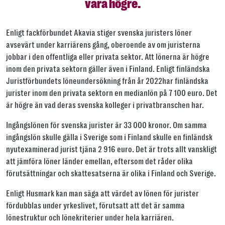
vara högre.
Enligt fackförbundet Akavia stiger svenska juristers löner
avsevärt under karriärens gång, oberoende av om juristerna
jobbar i den offentliga eller privata sektor. Att lönerna är högre
inom den privata sektorn gäller även i Finland. Enligt finländska
Juristförbundets löneundersökning från år 2022har finländska
jurister inom den privata sektorn en medianlön på 7 100 euro. Det
är högre än vad deras svenska kolleger i privatbranschen har.
Ingångslönen för svenska jurister är 33 000 kronor. Om samma
ingångslön skulle gälla i Sverige som i Finland skulle en finländsk
nyutexaminerad jurist tjäna 2 916 euro. Det är trots allt vanskligt
att jämföra löner länder emellan, eftersom det råder olika
förutsättningar och skattesatserna är olika i Finland och Sverige.
Enligt Husmark kan man säga att värdet av lönen för jurister
fördubblas under yrkeslivet, förutsatt att det är samma
lönestruktur och lönekriterier under hela karriären.