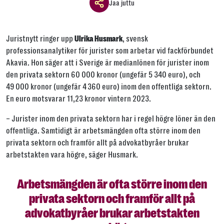
Jaa juttu
Jaa ikkuna
Juristnytt ringer upp
, svensk
Ulrika Husmark
Jaa tämä linkki seuraavilla tavoilla
professionsanalytiker för jurister som arbetar vid fackförbundet
Akavia. Hon säger att i Sverige är medianlönen för jurister inom
den privata sektorn 60 000 kronor (ungefär 5 340 euro), och
49 000 kronor (ungefär 4 360 euro) inom den offentliga sektorn.
En euro motsvarar 11,23 kronor vintern 2023.
Tai kopioi linkki
– Jurister inom den privata sektorn har i regel högre löner än den
Kopioi
offentliga. Samtidigt är arbetsmängden ofta större inom den
privata sektorn och framför allt på advokatbyråer brukar
arbetstakten vara högre, säger Husmark.
Arbetsmängden är ofta större inom den
privata sektorn och framför allt på
advokatbyråer brukar arbetstakten