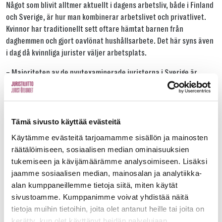
Något som blivit alltmer aktuellt i dagens arbetsliv, både i Finland
och Sverige, är hur man kombinerar arbets­livet och privatlivet.
Kvinnor har traditionellt sett oftare hämtat barnen från
daghemmen och gjort oavlönat hushållsarbete. Det här syns även
i dag då kvinnliga jurister väljer arbetsplats.
– Majoriteten av de nyutexaminerade juristerna i Sverige är
kvinnor och många börjar sin bana på juristbyråer. Samtidigt finns
där höga förväntningar på långa arbetsdagar. Därför är det inte
ovanligt att kvinnor, men även män, inleder sin juristkarriär inom
den privata sektorn, och sedan flyttar över till den offentliga
Tämä sivusto käyttää evästeitä
sfären. Arbeten inom den här sektorn kan vara mindre stressiga.
Käytämme evästeitä tarjoamamme sisällön ja mainosten
räätälöimiseen, sosiaalisen median ominaisuuksien
Majoriteten av de nyutexaminerade
tukemiseen ja kävijämäärämme analysoimiseen. Lisäksi
juristerna i Sverige är kvinnor och
jaamme sosiaalisen median, mainosalan ja analytiikka-
alan kumppaneillemme tietoja siitä, miten käytät
många börjar sin bana på juristbyråer.
sivustoamme. Kumppanimme voivat yhdistää näitä
tietoja muihin tietoihin, joita olet antanut heille tai joita on
Husmark tillägger att somliga kvinnor även väljer att söka till
kerätty, kun olet käyttänyt heidän palvelujaan.