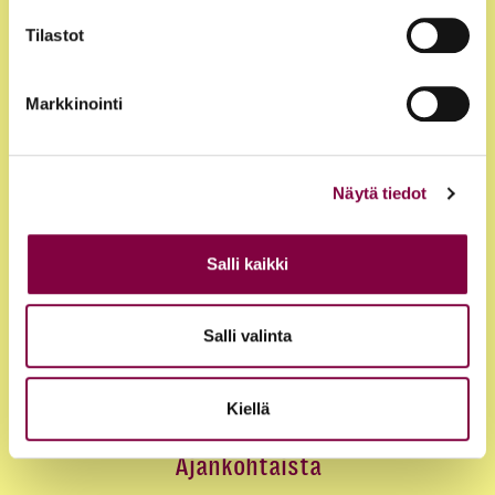
Tilastot
Markkinointi
Näytä tiedot
Jäsenyys
Salli kaikki
Edut ja palvelut
Salli valinta
Loma-asunnot
Juristirekrytointi
Kiellä
Ajankohtaista