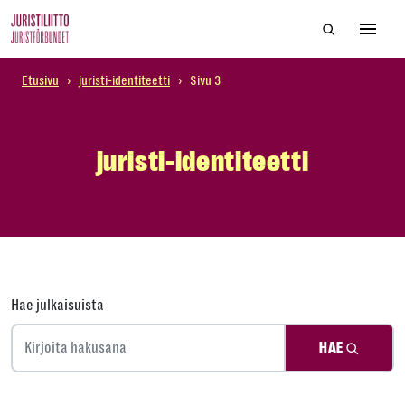
Skip
Hae sivustol
to
Avaa 
the
content
Etusivu
›
juristi-identiteetti
›
Sivu 3
juristi-identiteetti
Hae julkaisuista
HAE