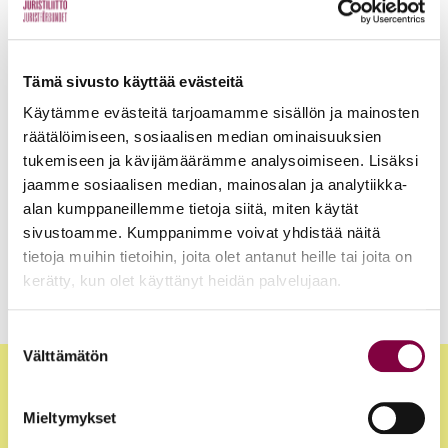
Juristimedia Artikkelit
14.2.2023
Sakari Timonen on tulisieluinen juristi-blogisti
Tämä sivusto käyttää evästeitä
Käytämme evästeitä tarjoamamme sisällön ja mainosten
Juristimedia Artikkelit
4.3.2015
räätälöimiseen, sosiaalisen median ominaisuuksien
tukemiseen ja kävijämäärämme analysoimiseen. Lisäksi
HUSin hallintoylilääkäri Lasse Lehtonen: Molekyyleistä EU-
jaamme sosiaalisen median, mainosalan ja analytiikka-
sfääreihin
alan kumppaneillemme tietoja siitä, miten käytät
sivustoamme. Kumppanimme voivat yhdistää näitä
tietoja muihin tietoihin, joita olet antanut heille tai joita on
1
2
3
kerätty, kun olet käyttänyt heidän palvelujaan.
Artikkelien
Suostumuksen
sivutus
Välttämätön
valinta
Mieltymykset