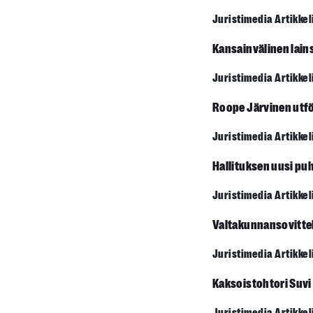
Juristimedia Artikkel
Kansainvälinen lains
Juristimedia Artikkel
Roope Järvinen utfö
Juristimedia Artikkel
Hallituksen uusi puh
Juristimedia Artikkel
Valtakunnan­sovittel
Juristimedia Artikkel
Kaksoistohtori Suvi 