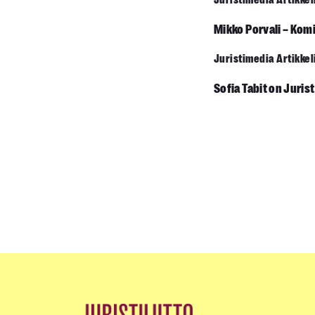
Juristimedia Artikkel
Mikko Porvali – Komi
Juristimedia Artikkel
Sofia Tabit on Juris