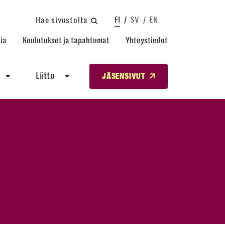
FI
SV
EN
Hae sivustolta
ia
Koulutukset ja tapahtumat
Yhteystiedot
Liitto
JÄSENSIVUT