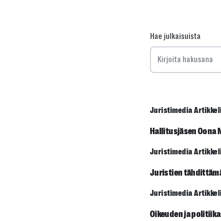
Hae julkaisuista
Juristimedia Artikkel
Hallitusjäsen Oona M
Juristimedia Artikkel
Juristien tähdittäm
Juristimedia Artikkel
Oikeuden ja politiik