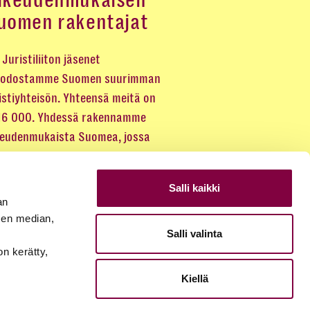
ikeudenmukaisen
uomen rakentajat
Juristiliiton jäsenet
odostamme Suomen suurimman
istiyhteisön. Yhteensä meitä on
 16 000. Yhdessä rakennamme
keudenmukaista Suomea, jossa
eus kuuluu kaikille.
Salli kaikki
LIITY JÄSENEKSI
an
sen median,
Salli valinta
JÄSENSIVUT
on kerätty,
Kiellä