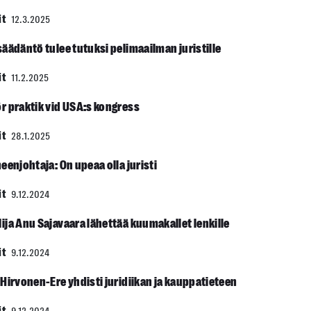
it
12.3.2025
äädäntö tulee tutuksi pelimaailman juristille
it
11.2.2025
r praktik vid USA:s kongress
it
28.1.2025
eenjohtaja: On upeaa olla juristi
it
9.12.2024
ija Anu Sajavaara lähettää kuumakallet lenkille
it
9.12.2024
Hirvonen-Ere yhdisti juridiikan ja kauppatieteen