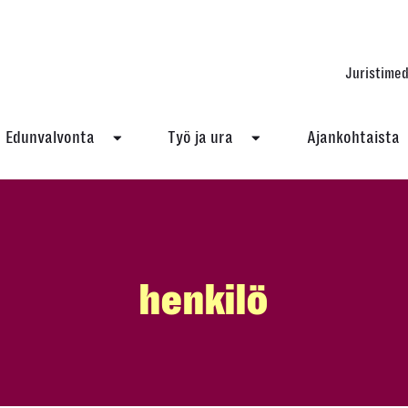
Juristimed
Edunvalvonta
Työ ja ura
Ajankohtaista
henkilö