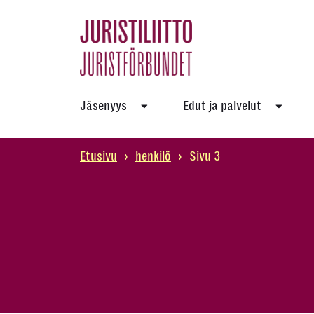
Skip
to
the
content
Jäsenyys
Edut ja palvelut
Etusivu
›
henkilö
›
Sivu 3