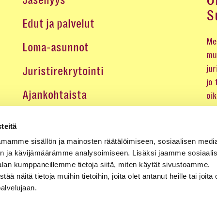
O
Jäsenyys
S
Edut ja palvelut
Me 
Loma-asunnot
mu
jur
Juristirekrytointi
jo
Ajankohtaista
oi
oik
Medialle
teitä
Koulutukset ja tapahtumat
mamme sisällön ja mainosten räätälöimiseen, sosiaalisen medi
n ja kävijämäärämme analysoimiseen. Lisäksi jaamme sosiaali
Yhteystiedot
alan kumppaneillemme tietoja siitä, miten käytät sivustoamme.
näitä tietoja muihin tietoihin, joita olet antanut heille tai joita 
palvelujaan.