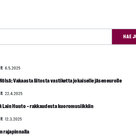
HAE J
it
6.5.2025
ölsä: Vakaasta liitosta vastiketta jokaiselle jäseneurolle
it
22.4.2025
ä Lain Huuto – rakkaudesta kuoromusiikkiin
it
12.3.2025
an rajapinnalla