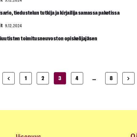
it
9.12.2024
sario, tiedustelun tutkija ja kirjailija samassa paketissa
it
9.12.2024
ti­uutisten toimitus­neuvoston opiskelijajäsen
1
2
3
4
…
8
Artikkelien
sivutus