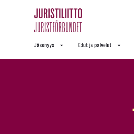
Skip
to
the
content
Jäsenyys
Edut ja palvelut