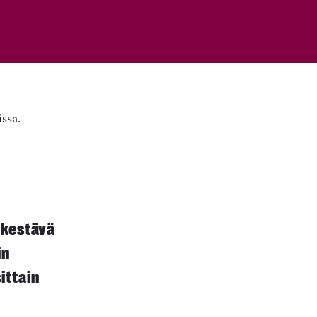
issa.
n kestävä
in
ittain