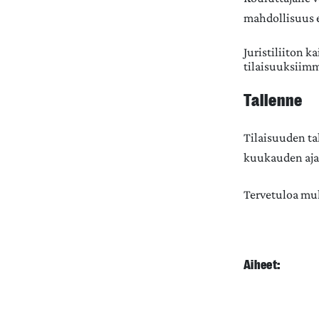
mahdollisuus e
Juristiliiton k
tilaisuuksiimm
Tallenne
Tilaisuuden ta
kuukauden ajan
Tervetuloa m
Aiheet: