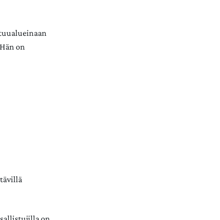
stuualueinaan
 Hän on
tävillä
llistujilla on