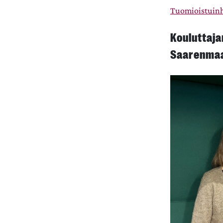
Tuomioistuinh
Kouluttaja
Saarenma