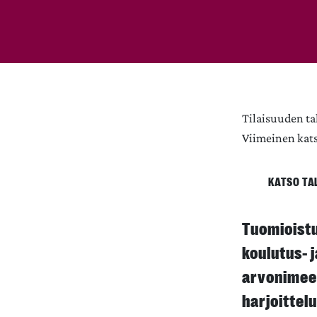
Tilaisuuden ta
Viimeinen kats
KATSO TA
Tuomioistu
koulutus- 
arvonimeen
harjoittel