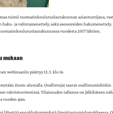
nmaa
toimii tuomarinkoulutuslautakunnan asiantuntijana, va
n haku- ja valintamenettely, sekä asessoreiden hakumenettely.
 tuomarinkoulutuslautakunnassa vuodesta 2017 lähtien.
du mukaan
en webinaariin päättyy 12.3. klo 16.
estetään Zoom-alustalla. Osallistujat saavat osallistumislinkin
en vahvistusviestissä. Tilaisuuden tallenne on jälkikäteen näh
sa vuoden ajan.
voi lähettää ennakkokysymyksiä ilmoittautumislomakkeessa. Osa