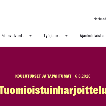
Juristimed
Edunvalvonta
Työ ja ura
Ajankohtaista
KOULUTUKSET JA TAPAHTUMAT
6.8.2026
Tuomioistuinharjoittel