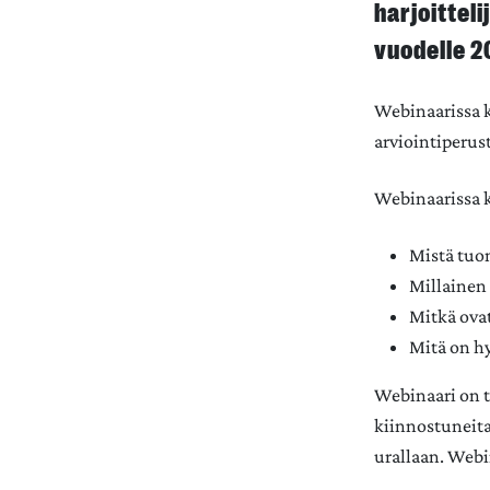
harjoittel
vuodelle 2
Webinaarissa k
arviointiperus
Webinaarissa 
Mistä tuom
Millainen
Mitkä ovat
Mitä on h
Webinaari on ta
kiinnostuneit
urallaan. Webi