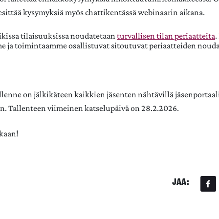
sittää kysymyksiä myös chattikentässä webinaarin aikana.
aikissa tilaisuuksissa noudatetaan
turvallisen tilan periaatteita
.
e ja toimintaamme osallistuvat sitoutuvat periaatteiden noud
llenne on jälkikäteen kaikkien jäsenten nähtävillä jäsenportaal
. Tallenteen viimeinen katselupäivä on 28.2.2026.
ukaan!
JAA: