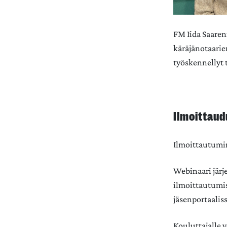
FM
Iida Saare
käräjänotaarie
työskennellyt
Ilmoittau
Ilmoittautumin
Webinaari järj
ilmoittautumis
jäsenportaalis
Kouluttajalle 