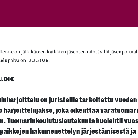
llenne on jälkikäteen kaikkien jäsenten nähtävillä jäsenportaal
elupäivä on 13.3.2026.
LLENNE
inharjoittelu on juristeille tarkoitettu vuode
ja harjoittelujakso, joka oikeuttaa varatuomar
. Tuomarinkoulutuslautakunta huolehtii vuos
upaikkojen hakumenettelyn järjestämisestä ja