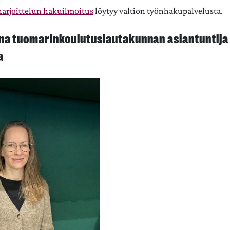
arjoittelun hakuilmoitus
löytyy valtion työnhakupalvelusta.
na tuomarinkoulutuslautakunnan asiantuntija 
a