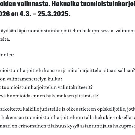
ijoiden valinnasta. Hakuaika tuomioistuinharjo
026 on 4.3. – 25.3.2025.
äydään läpi tuomioistuinharjoittelun hakuprosessia, valintame
teita.
kuulet:
ioistuinharjoittelu koostuu ja mitä harjoittelu pitää sisällään
 on valintamenettelyn kulku?
 tuomioistuinharjoittelun valintakriteerit?
yvä huomioida ennen hakemuksen jättämistä?
rkoitettu kaikille juristeille ja oikeustieteen opiskelijoille, jot
a hakemaan tuomioistuinharjoitteluun tällä hakukierroksella
naari on erinomainen tilaisuus kysyä asiantuntijalta hakuprose