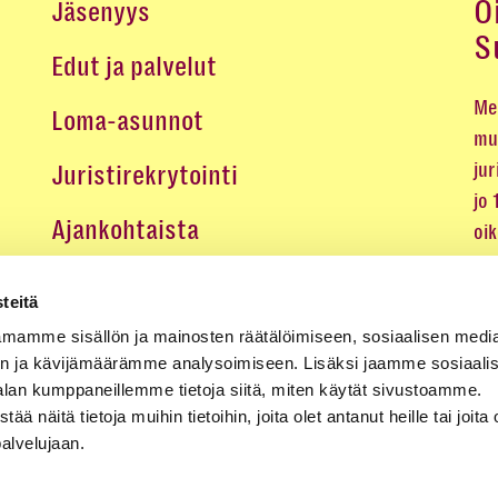
O
Jäsenyys
S
Edut ja palvelut
Me 
Loma-asunnot
mu
jur
Juristirekrytointi
jo
Ajankohtaista
oi
oik
Medialle
teitä
Koulutukset ja tapahtumat
mamme sisällön ja mainosten räätälöimiseen, sosiaalisen medi
n ja kävijämäärämme analysoimiseen. Lisäksi jaamme sosiaali
Yhteystiedot
alan kumppaneillemme tietoja siitä, miten käytät sivustoamme.
näitä tietoja muihin tietoihin, joita olet antanut heille tai joita 
palvelujaan.