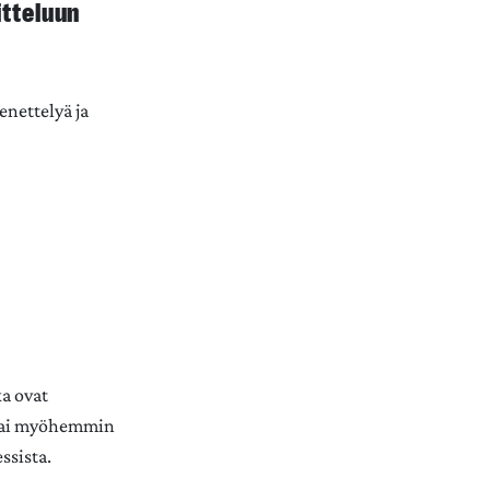
itteluun
nettelyä ja
?
ka ovat
 tai myöhemmin
ssista.