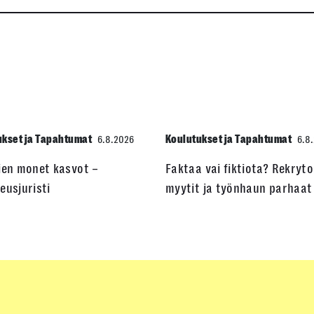
ukset ja Tapahtumat
Koulutukset ja Tapahtumat
6.8.2026
6.8
ien monet kasvot –
Faktaa vai fiktiota? Rekryto
eusjuristi
myytit ja työnhaun parhaat 