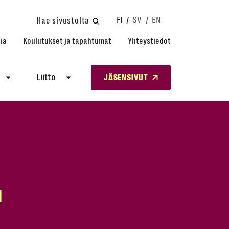
FI
SV
EN
Hae sivustolta
ia
Koulutukset ja tapahtumat
Yhteystiedot
Liitto
JÄSENSIVUT
u