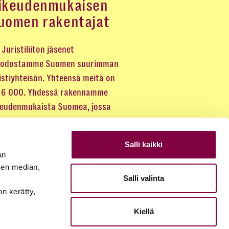
ikeudenmukaisen
uomen rakentajat
Juristiliiton jäsenet
odostamme Suomen suurimman
istiyhteisön. Yhteensä meitä on
 16 000. Yhdessä rakennamme
keudenmukaista Suomea, jossa
eus kuuluu kaikille.
Salli kaikki
LIITY JÄSENEKSI
an
sen median,
Salli valinta
JÄSENSIVUT
on kerätty,
Kiellä