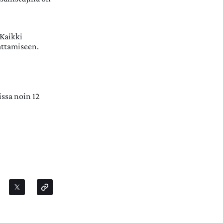
 Kaikki
attamiseen.
issa noin 12