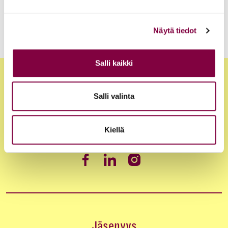
Työmarkkinoiden murros ja johtajan osaaminen
Näytä tiedot
Salli kaikki
Salli valinta
Kiellä
Jäsenyys