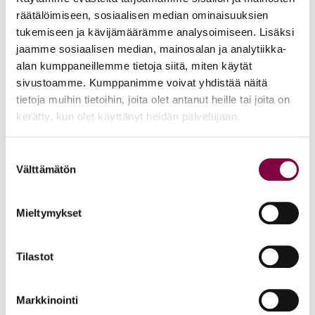
KAIKKI UUTISET
räätälöimiseen, sosiaalisen median ominaisuuksien
tukemiseen ja kävijämäärämme analysoimiseen. Lisäksi
Koulutukset ja Tapahtumat
jaamme sosiaalisen median, mainosalan ja analytiikka-
8.8.2026
alan kumppaneillemme tietoja siitä, miten käytät
SAKKE 2026
sivustoamme. Kumppanimme voivat yhdistää näitä
tietoja muihin tietoihin, joita olet antanut heille tai joita on
kerätty, kun olet käyttänyt heidän palvelujaan.
Koulutukset ja Tapahtumat
8.8.2026
Suostumuksen
Pinnalla: Työaikalaki ja sen valvonta
Välttämätön
valinta
Koulutukset ja Tapahtumat
Mieltymykset
8.8.2026
Opiskelijamentoroinnin aloitustilaisuus Zoomissa
Tilastot
Koulutukset ja Tapahtumat
8.8.2026
Markkinointi