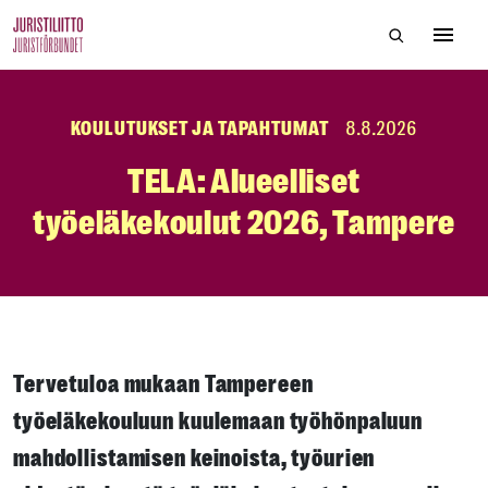
Skip
Hae sivustol
to
Avaa 
the
content
KOULUTUKSET JA TAPAHTUMAT
8.8.2026
TELA: Alueelliset
työeläkekoulut 2026, Tampere
Tervetuloa mukaan Tampereen
työeläkekouluun kuulemaan työhönpaluun
mahdollistamisen keinoista, työurien