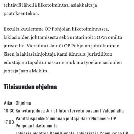
tehtäviä lähellä liiketoimintaa, asiakkaita ja
päätöksentekoa.
Exculla kuulemme OP Pohjolan liiketoiminnasta,
lakiasioiden johtamisesta sekä uratarinoita OP:n omilta
juristeilta. Vierailua isännöi OP Pohjolan johtokunnan
jäsen ja lakiasiainjohtaja
Rami Kinnala
. Juristiliiton
edustajana tapahtumassa on mukana työelämäasioiden
johtaja
Jaana Meklin
.
Tilaisuuden ohjelma
Aika
Ohjelma
16.30
Kahvitarjoilu ja Juristiliiton tervetuloasanat Valopihalla
Vähittäispankkitoiminnan johtaja
Harri Nummela
: OP
17.00
Pohjolan liiketoiminta
Lakiasiainjohtaja
Rami Kinnala
: Lakiasiat ja Compliance OP