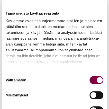
kuvia, joita hyödynnämme viestintäkanavissamme.
Kerrothan tilaisuuteen saapuessasi, jos et halua tulla
Tämä sivusto käyttää evästeitä
kuvatuksi.
Käytämme evästeitä tarjoamamme sisällön ja mainosten
räätälöimiseen, sosiaalisen median ominaisuuksien
Juristiliiton kaikissa tilaisuuksissa noudatetaan
turvallisen
tukemiseen ja kävijämäärämme analysoimiseen. Lisäksi
tilan periaatteita
. Kaikki tilaisuuksiimme ja toimintaamme
jaamme sosiaalisen median, mainosalan ja analytiikka-
osallistuvat sitoutuvat periaatteiden noudattamiseen.
alan kumppaneillemme tietoja siitä, miten käytät
sivustoamme. Kumppanimme voivat yhdistää näitä
Tervetuloa mukaan!
tietoja muihin tietoihin, joita olet antanut heille tai joita on
kerätty, kun olet käyttänyt heidän palvelujaan.
Suostumuksen
Aiheet:
Välttämätön
valinta
JAA:
Mieltymykset