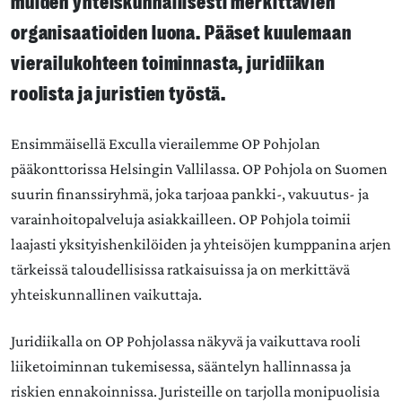
muiden yhteiskunnallisesti merkittävien
organisaatioiden luona. Pääset kuulemaan
vierailukohteen toiminnasta, juridiikan
roolista ja juristien työstä.
Ensimmäisellä Exculla vierailemme
OP Pohjolan
pääkonttorissa
Helsingin Vallilassa. OP Pohjola on Suomen
suurin finanssiryhmä, joka tarjoaa pankki-, vakuutus- ja
varainhoitopalveluja asiakkailleen. OP Pohjola toimii
laajasti yksityishenkilöiden ja yhteisöjen kumppanina arjen
tärkeissä taloudellisissa ratkaisuissa ja on merkittävä
yhteiskunnallinen vaikuttaja.
Juridiikalla on OP Pohjolassa näkyvä ja vaikuttava rooli
liiketoiminnan tukemisessa, sääntelyn hallinnassa ja
riskien ennakoinnissa. Juristeille on tarjolla monipuolisia