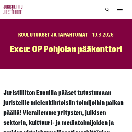
Skip
Hae sivustol
to
Avaa 
the
content
KOULUTUKSET JA TAPAHTUMAT
10.8.2026
Excu: OP Pohjolan pääkonttori
Juristiliiton Excuilla pääset tutustumaan
juristeille mielenkiintoisiin toimijoihin paikan
päällä! Vierailemme yritysten, julkisen
sektorin, kulttuuri- ja mediatoimijoiden ja