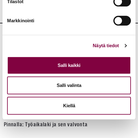
Tilastot
Markkinointi
Lisää uutisia
Näytä tiedot
KAIKKI UUTISET
Salli kaikki
Koulutukset ja Tapahtumat
10.8.2026
Salli valinta
Juristien monet kasvot – Työoikeusjuristi
Kiellä
Koulutukset ja Tapahtumat
10.8.2026
Pinnalla: Työaikalaki ja sen valvonta