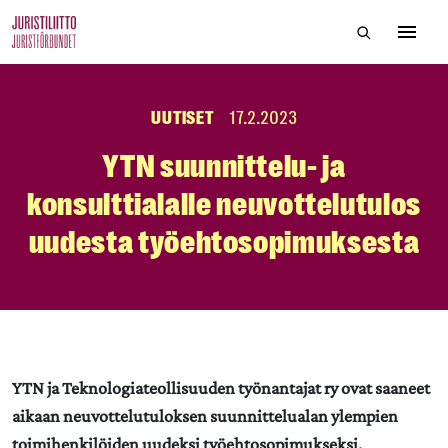
Skip
Hae sivustol
to
Avaa 
the
content
UUTISET
17.2.2023
YTN suunnittelu- ja
konsulttialalle neuvottelutulos
uudesta työehtosopimuksesta
YTN ja Teknologiateollisuuden työnantajat ry ovat saaneet
aikaan neuvottelutuloksen suunnittelualan ylempien
toimihenkilöiden uudeksi työehtosopimukseksi.