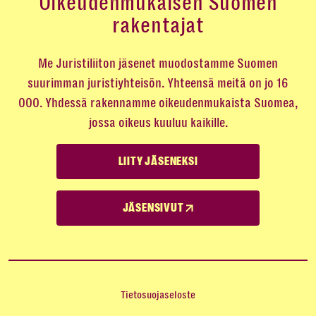
Oikeudenmukaisen Suomen
rakentajat
Me Juristiliiton jäsenet muodostamme Suomen
suurimman juristiyhteisön. Yhteensä meitä on jo 16
000. Yhdessä rakennamme oikeudenmukaista Suomea,
jossa oikeus kuuluu kaikille.
LIITY JÄSENEKSI
JÄSENSIVUT
Tietosuojaseloste