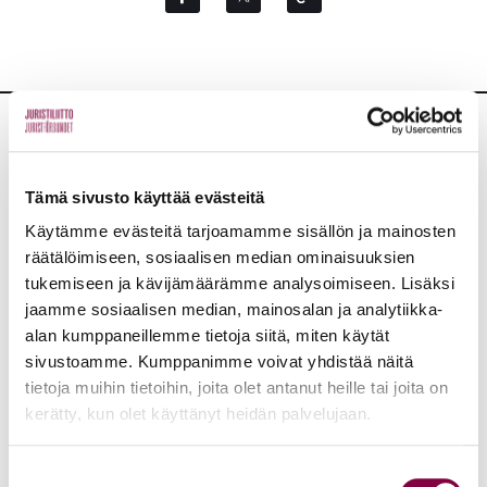
Lisää uutisia
Tämä sivusto käyttää evästeitä
KAIKKI UUTISET
Käytämme evästeitä tarjoamamme sisällön ja mainosten
räätälöimiseen, sosiaalisen median ominaisuuksien
Uutiset
4.8.2026
tukemiseen ja kävijämäärämme analysoimiseen. Lisäksi
jaamme sosiaalisen median, mainosalan ja analytiikka-
YTN: Tietoa AMK-alan lakosta
alan kumppaneillemme tietoja siitä, miten käytät
sivustoamme. Kumppanimme voivat yhdistää näitä
Työmarkkinat
tietoja muihin tietoihin, joita olet antanut heille tai joita on
kerätty, kun olet käyttänyt heidän palvelujaan.
Uutiset
16.6.2026
Suostumuksen