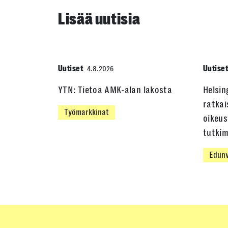
Lisää uutisia
Uutiset
Uutise
4.8.2026
YTN: Tietoa AMK-alan lakosta
Helsin
ratkai
Työmarkkinat
oikeus
tutki
Edunv