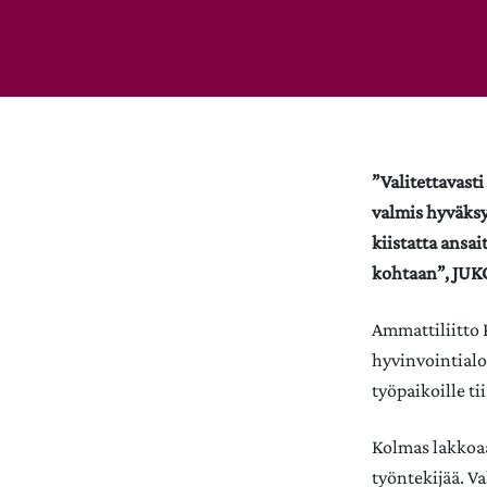
”Valitettavast
valmis hyväksy
kiistatta ansa
kohtaan”, JUKO,
Ammattiliitto P
hyvinvointialo
työpaikoille ti
Kolmas lakkoaa
työntekijää. Va