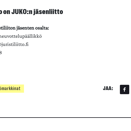
to on JUKO:n jäsenliitto
stiliiton jäsenten osalta:
, neuvottelupäällikkö
uristiliitto.fi
8
JAA:
ömarkkinat