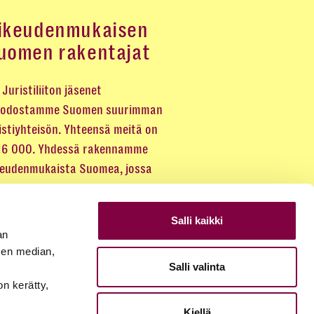
ikeudenmukaisen
uomen rakentajat
Juristiliiton jäsenet
odostamme Suomen suurimman
istiyhteisön. Yhteensä meitä on
 16 000. Yhdessä rakennamme
keudenmukaista Suomea, jossa
eus kuuluu kaikille.
Salli kaikki
LIITY JÄSENEKSI
an
sen median,
Salli valinta
JÄSENSIVUT
on kerätty,
Kiellä