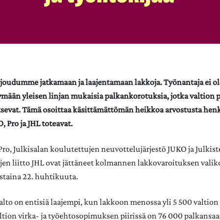
i joudumme jatkamaan ja laajentamaan lakkoja. Työnantaja ei o
mään yleisen linjan mukaisia palkankorotuksia, jotka valtion 
itsevat. Tämä osoittaa käsittämättömän heikkoa arvostusta hen
 Pro ja JHL toteavat.
ro, Julkisalan koulutettujen neuvottelujärjestö JUKO ja Julkist
jen liitto JHL ovat jättäneet kolmannen lakkovaroituksen valiko
istaina 22. huhtikuuta.
lto on entisiä laajempi, kun lakkoon menossa yli 5 500 valtion 
ltion virka-​ ja työehtosopimuksen piirissä on 76 000 palkansaa