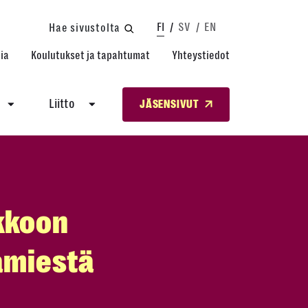
FI
SV
EN
Hae sivustolta
ia
Koulutukset ja tapahtumat
Yhteystiedot
Liitto
JÄSENSIVUT
akkoon
kamiestä