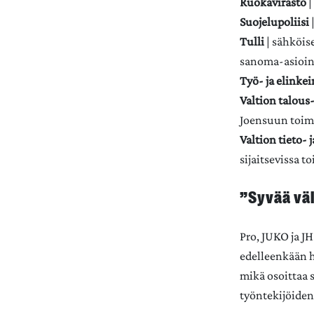
Ruokavirasto
|
Suojelupoliisi
Tulli
| sähköis
sanoma-asioin
Työ- ja elinke
Valtion talous
Joensuun toim
Valtion tieto- 
sijaitsevissa t
”Syvää vä
Pro, JUKO ja J
edelleenkään h
mikä osoittaa 
työntekijöiden