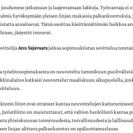
ti joudumme jatkamaan ja laajentamaan lakkoja. Työnantaja ei o
almis hyväksymään yleisen linjan mukaisia palkankorotuksia, j
iistatta ansaitsevat. Tämä osoittaa käsittämättömän heikkoa ar
taan, järjestöt toteavat.
vittelija
Anu Sajavaara
jatkaa sopimuskiistan sovittelua torstai
 ja työehtosopimuksesta on neuvoteltu tammikuun puolivälistä 
kkinalaitos katkaisi neuvottelut maaliskuun alkupuolella, jon
ovitteluun.
ktorin liitot ovat ottaneet kantaa neuvottelujen kariutumiseen
 Juristiliitto on muistuttanut, että valtion henkilöstö kantaa p
uta yhteiskunnan toimivuudesta, turvallisuudesta ja laillisuude
eisen linjan alittava palkankorotus on epäluottamuslause.