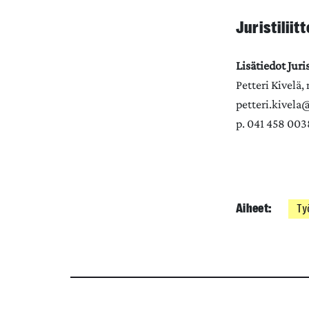
Juristiliit
Lisätiedot Juri
Petteri Kivelä
petteri.kivela@j
p. 041 458 003
Aiheet:
Ty