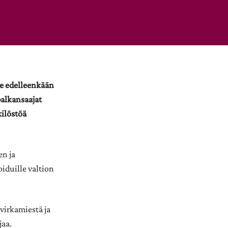
le edelleenkään
palkansaajat
kilöstöä
en ja
iduille valtion
virkamiestä ja
jaa.