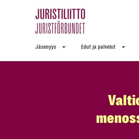
Skip
to
the
content
Jäsenyys
Edut ja palvelut
Valti
menossa