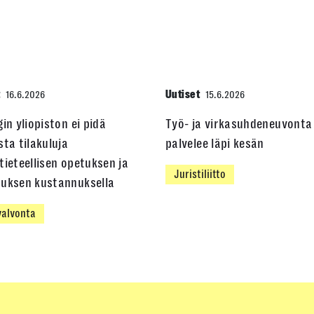
t
Uutiset
16.6.2026
15.6.2026
gin yliopiston ei pidä
Työ- ja virkasuhdeneuvonta
sta tilakuluja
palvelee läpi kesän
tieteellisen opetuksen ja
Juristiliitto
muksen kustannuksella
alvonta