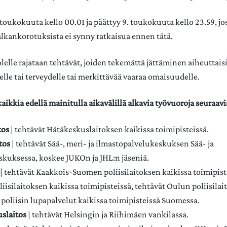
toukokuuta kello 00.01 ja päättyy 9. toukokuuta kello 23.59, jo
lkankorotuksista ei synny ratkaisua ennen tätä.
elle rajataan tehtävät, joiden tekemättä jättäminen aiheuttaisi
lle tai terveydelle tai merkittävää vaaraa omaisuudelle.
aikkia edellä mainitulla aikavälillä alkavia työvuoroja seuraavi
tos
| tehtävät Hätäkeskuslaitoksen kaikissa toimipisteissä.
tos
| tehtävät Sää-, meri- ja ilmastopalvelukeskuksen Sää- ja
skuksessa, koskee JUKOn ja JHL:n jäseniä.
| tehtävät Kaakkois-Suomen poliisilaitoksen kaikissa toimipist
iisilaitoksen kaikissa toimipisteissä, tehtävät Oulun poliisilai
 poliisin lupapalvelut kaikissa toimipisteissä Suomessa.
slaitos
| tehtävät Helsingin ja Riihimäen vankilassa.