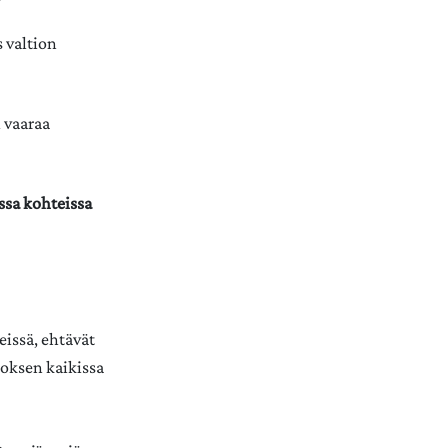
s valtion
 vaaraa
ssa kohteissa
eissä, ehtävät
toksen kaikissa