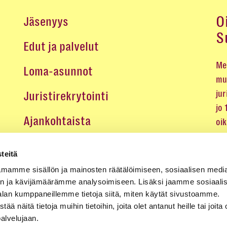
O
Jäsenyys
S
Edut ja palvelut
Me 
Loma-asunnot
mu
jur
Juristirekrytointi
jo
Ajankohtaista
oi
oik
Medialle
teitä
Koulutukset ja tapahtumat
mamme sisällön ja mainosten räätälöimiseen, sosiaalisen medi
n ja kävijämäärämme analysoimiseen. Lisäksi jaamme sosiaali
Yhteystiedot
alan kumppaneillemme tietoja siitä, miten käytät sivustoamme.
näitä tietoja muihin tietoihin, joita olet antanut heille tai joita 
palvelujaan.