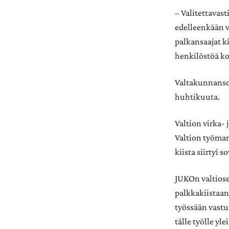
– Valitettavas
edelleenkään v
palkansaajat k
henkilöstöä koh
Valtakunnanso
huhtikuuta.
Valtion virka-
Valtion työmar
kiista siirtyi s
JUKOn valtiose
palkkakiistaan.
työssään vastu
tälle työlle yl