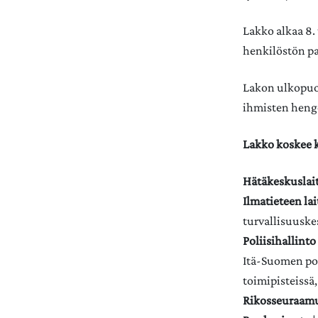
Lakko alkaa 8. 
henkilöstön pa
Lakon ulkopuol
ihmisten henge
Lakko koskee k
Hätäkeskuslai
Ilmatieteen lai
turvallisuuske
Poliisihallinto
Itä-Suomen pol
toimipisteissä,
Rikosseuraamu