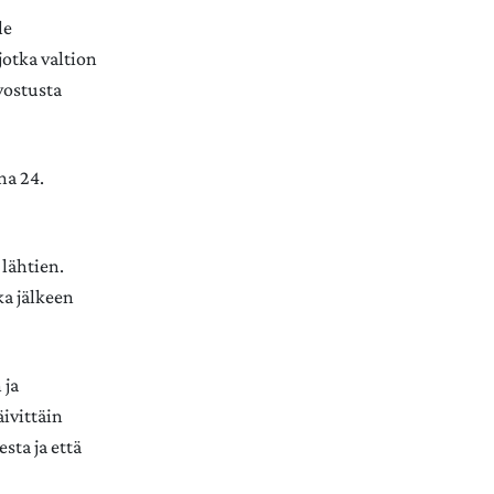
le
otka valtion
vostusta
na 24.
lähtien.
ka jälkeen
 ja
äivittäin
sta ja että