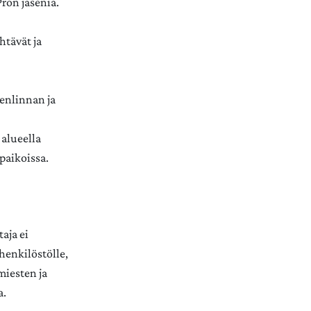
Pron jäseniä.
htävät ja
enlinnan ja
 alueella
ipaikoissa.
aja ei
henkilöstölle,
miesten ja
a.