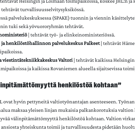
 tehtävät Helsingin ja Loimaan toimipaikoissa, koskee JHL:n ja 
| tehtävät turvallisuusselvitysyksikössä.
essä palvelukeskuksessa (SPAKE) tuonnin ja viennin käsittelyte
nin tuki sekä yövuororyhmän tehtävät.
inoministeriö
| tehtävät työ- ja elinkeinoministeriössä.
- ja henkilöstöhallinnon palvelukeskus Palkeet
| tehtävät Häme
ipaikoissa.
ja viestintätekniikkakeskus Valtori
| tehtävät kaikissa Helsingin
oimipaikoissa ja kaikissa Rovaniemen alueella sijaitsevissa toim
linpitämättömyyttä henkilöstöä kohtaan”
HL ovat hyvin pettyneitä valtiotyönantajan asenteeseen. Työnant
alua maksaa yleisen linjan mukaisia palkankorotuksia valtion 
syvää välinpitämättömyyttä henkilöstöä kohtaan. Valtion virka
 ansiosta yhteiskunta toimii ja turvallisuudesta pidetään huolt