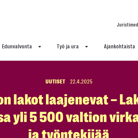
Juristimed
Edunvalvonta
Työ ja ura
Ajankohtaista
UUTISET
22.4.2025
on lakot laajenevat – L
 yli 5 500 valtion vir
ja työntekijää