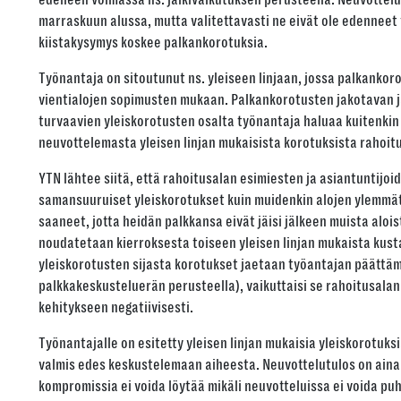
marraskuun alussa, mutta valitettavasti ne eivät ole edenneet t
kiistakysymys koskee palkankorotuksia.
Työnantaja on sitoutunut ns. yleiseen linjaan, jossa palkanko
vientialojen sopimusten mukaan. Palkankorotusten jakotavan 
turvaavien yleiskorotusten osalta työnantaja haluaa kuitenkin t
neuvottelemasta yleisen linjan mukaisista korotuksista rahoitu
YTN lähtee siitä, että rahoitusalan esimiesten ja asiantuntijoi
samansuuruiset yleiskorotukset kuin muidenkin alojen ylemmät
saaneet, jotta heidän palkkansa eivät jäisi jälkeen muista alois
noudatetaan kierroksesta toiseen yleisen linjan mukaista kus
yleiskorotusten sijasta korotukset jaetaan työantajan päättämä
palkkakeskusteluerän perusteella), vaikuttaisi se rahoitusala
kehitykseen negatiivisesti.
Työnantajalle on esitetty yleisen linjan mukaisia yleiskorotuksi
valmis edes keskustelemaan aiheesta. Neuvottelutulos on aina
kompromissia ei voida löytää mikäli neuvotteluissa ei voida p