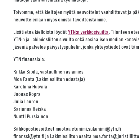
Toivomme, että kieltojen myötä neuvottelut vauhdittuvat ja p
neuvottelemaan myös omista tavoitteistamme.
Lisätietoa kielloista löydät
YTN:n verkkosivuilta
. Tilanteen ete
YTN:n ja Lakimiesliiton sivuilta sekä sosiaalisen median kanavis
jäseniä palvelee päivystyspuhelin, jonka yhteystiedot ovat täm
YTN finanssiala:
Riikka Sipilä, vastuullinen asiamies
Moa Fanta (Lakimiesliiton edustaja)
Karoliina Huovila
Joonas Kopra
Julia Lauren
Sarianna Heiska
Nuutti Pursiainen
Sähköpostiosoitteet muotoa etunimi.sukunimi@ytn.fi
finanssi@ytn.fi ja Lakimiesliiton osalta moa.fanta@juristiliitto