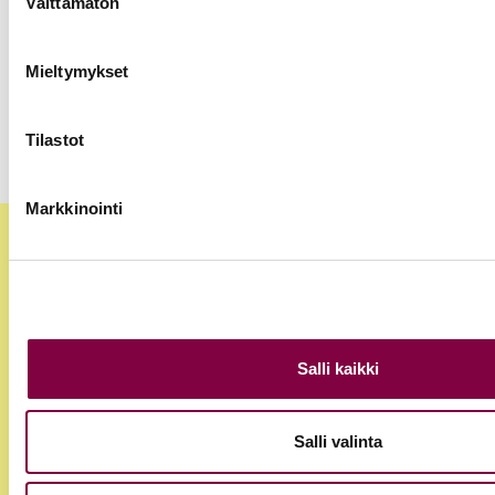
Välttämätön
valinta
Akava, SAK ja STTK: Palkkavarmuus vahvistaa
kokonaisturvallisuutta
Mieltymykset
Edunvalvonta
Tilastot
Markkinointi
Salli kaikki
Salli valinta