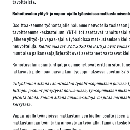
tavoitteista.
Rahoitusalan y
li
työ- ja vapaa-ajalla työasioissa matkustamisen k
Osoittaaksemme työnantajalle halumme neuvotella tosissaan 
tavoitteemme keskusteluun, YNT-liitot asettavat rahoitusalall
jälkeen ylityö- ja vapaa-ajalla työasioissa matkustamisen kiel
neuvotteluja.
Kiellot alkavat 27.2.2020 klo 8.00 ja ovat voimas
muut alan palkansaajajärjestöt ovat asettaneet vastaavat kiel
Rahoitusalan asiantuntijat ja esimiehet ovat erittäin sitoutun
jatkuvasti pidempää päivää kuin työsopimuksessa sovitun 37,5 
Ylityökiellon aikana rahoitusalan työehtosopimuksen piirissä 
liittojen jäsenet pitäytyvät normaalissa, työsopimuksen mukai
ylitöitä tehdä. Kiellon aikana liukumasaldoja voi pitää normaali
kerrytetä.
Vapaa-ajalla työasioissa matkustamisen kiellon osalta jäseniä
matkustamaan työn takia ainoastaan työajalla. Tämä ei koske ko
matkoja vaan varsinaisia työmatkoja.