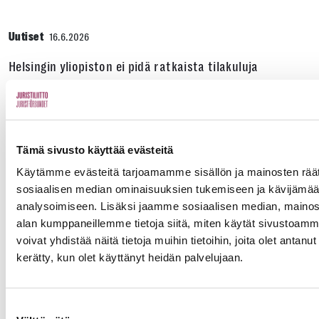
Uutiset
16.6.2026
Helsingin yliopiston ei pidä ratkaista tilakuluja
oikeustieteellisen opetuksen ja tutkimuksen
kustannuksella
Edunvalvonta
Tämä sivusto käyttää evästeitä
Käytämme evästeitä tarjoamamme sisällön ja mainosten räät
Uutiset
15.6.2026
sosiaalisen median ominaisuuksien tukemiseen ja kävijäm
analysoimiseen. Lisäksi jaamme sosiaalisen median, mainosa
Työ- ja virkasuhdeneuvonta palvelee läpi kesän
alan kumppaneillemme tietoja siitä, miten käytät sivusto
voivat yhdistää näitä tietoja muihin tietoihin, joita olet antanut h
Juristiliitto
kerätty, kun olet käyttänyt heidän palvelujaan.
Uutiset
12.6.2026
Suostumuksen