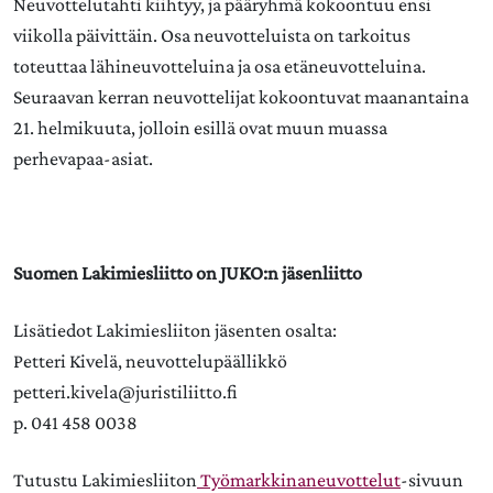
Neuvottelutahti kiihtyy, ja pääryhmä kokoontuu ensi
viikolla päivittäin. Osa neuvotteluista on tarkoitus
toteuttaa lähineuvotteluina ja osa etäneuvotteluina.
Seuraavan kerran neuvottelijat kokoontuvat maanantaina
21. helmikuuta, jolloin esillä ovat muun muassa
perhevapaa-asiat.
Suomen Lakimiesliitto on JUKO:n jäsenliitto
Lisätiedot Lakimiesliiton jäsenten osalta:
Petteri Kivelä, neuvottelupäällikkö
petteri.kivela@juristiliitto.fi
p. 041 458 0038
Tutustu Lakimiesliiton
Työmarkkinaneuvottelut
-sivuun