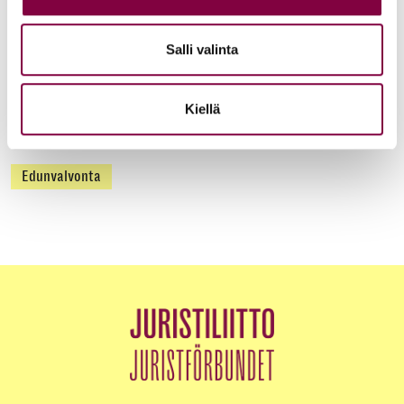
Juristiliitto
Salli valinta
Uutiset
12.6.2026
Kiellä
Akava, SAK ja STTK: Palkkavarmuus vahvistaa
kokonaisturvallisuutta
Edunvalvonta