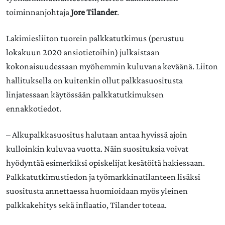
toiminnanjohtaja
Jore Tilander
.
Lakimiesliiton tuorein palkkatutkimus (perustuu
lokakuun 2020 ansiotietoihin) julkaistaan
kokonaisuudessaan myöhemmin kuluvana keväänä. Liiton
hallituksella on kuitenkin ollut palkkasuositusta
linjatessaan käytössään palkkatutkimuksen
ennakkotiedot.
– Alkupalkkasuositus halutaan antaa hyvissä ajoin
kulloinkin kuluvaa vuotta. Näin suosituksia voivat
hyödyntää esimerkiksi opiskelijat kesätöitä hakiessaan.
Palkkatutkimustiedon ja työmarkkinatilanteen lisäksi
suositusta annettaessa huomioidaan myös yleinen
palkkakehitys sekä inflaatio, Tilander toteaa.