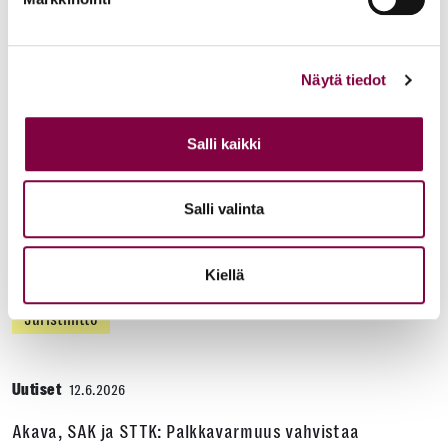
Uutiset
16.6.2026
Helsingin yliopiston ei pidä ratkaista tilakuluja
Näytä tiedot
oikeustieteellisen opetuksen ja tutkimuksen
kustannuksella
Salli kaikki
Edunvalvonta
Salli valinta
Uutiset
15.6.2026
Kiellä
Työ- ja virkasuhdeneuvonta palvelee läpi kesän
Juristiliitto
Uutiset
12.6.2026
Akava, SAK ja STTK: Palkkavarmuus vahvistaa