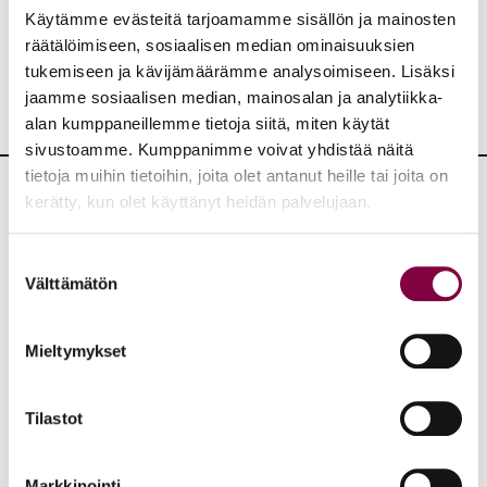
JAA:
Käytämme evästeitä tarjoamamme sisällön ja mainosten
räätälöimiseen, sosiaalisen median ominaisuuksien
tukemiseen ja kävijämäärämme analysoimiseen. Lisäksi
jaamme sosiaalisen median, mainosalan ja analytiikka-
alan kumppaneillemme tietoja siitä, miten käytät
sivustoamme. Kumppanimme voivat yhdistää näitä
tietoja muihin tietoihin, joita olet antanut heille tai joita on
kerätty, kun olet käyttänyt heidän palvelujaan.
Lisää uutisia
Suostumuksen
KAIKKI UUTISET
Välttämätön
valinta
Uutiset
4.8.2026
Mieltymykset
YTN: Tietoa AMK-alan lakosta
Tilastot
Työmarkkinat
Markkinointi