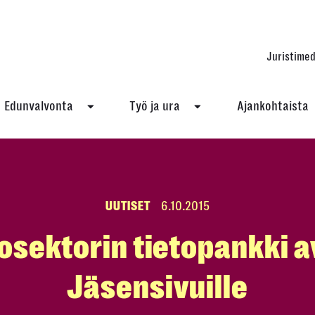
Juristimed
Edunvalvonta
Työ ja ura
Ajankohtaista
UUTISET
6.10.2015
iosektorin tietopankki a
Jäsensivuille