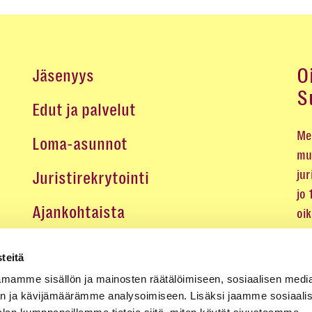
O
Jäsenyys
S
Edut ja palvelut
Me 
Loma-asunnot
mu
jur
Juristirekrytointi
jo
Ajankohtaista
oi
oik
Medialle
teitä
Koulutukset ja tapahtumat
mamme sisällön ja mainosten räätälöimiseen, sosiaalisen medi
n ja kävijämäärämme analysoimiseen. Lisäksi jaamme sosiaali