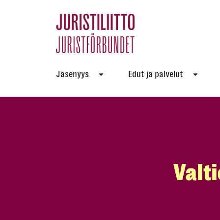
Skip
to
the
content
Jäsenyys
Edut ja palvelut
Valt