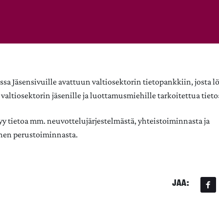
sa Jäsensivuille avattuun valtiosektorin tietopankkiin, josta l
valtiosektorin jäsenille ja luottamusmiehille tarkoitettua tieto
tyy tietoa mm. neuvottelujärjestelmästä, yhteistoiminnasta ja
en perustoiminnasta.
JAA: