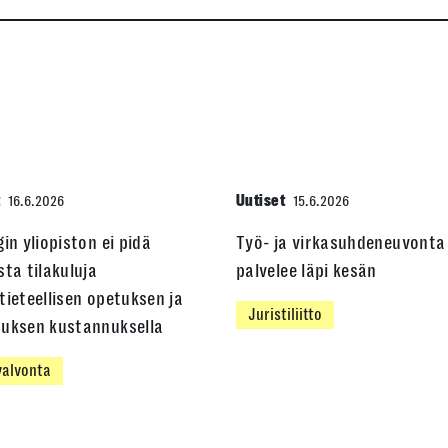
t
Uutiset
16.6.2026
15.6.2026
gin yliopiston ei pidä
Työ- ja virkasuhdeneuvonta
sta tilakuluja
palvelee läpi kesän
tieteellisen opetuksen ja
Juristiliitto
muksen kustannuksella
alvonta