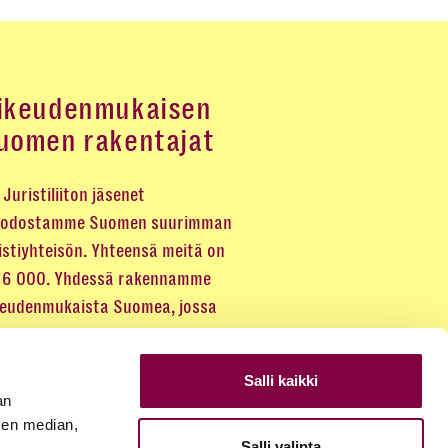
ikeudenmukaisen
uomen rakentajat
Juristiliiton jäsenet
odostamme Suomen suurimman
istiyhteisön. Yhteensä meitä on
 16 000. Yhdessä rakennamme
keudenmukaista Suomea, jossa
eus kuuluu kaikille.
Salli kaikki
LIITY JÄSENEKSI
an
sen median,
Salli valinta