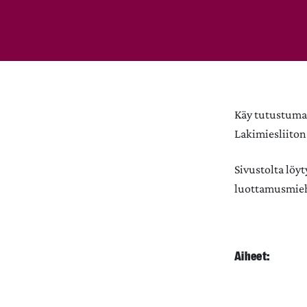
Käy tutustumas
Lakimiesliiton 
Sivustolta löy
luottamusmieh
Aiheet: