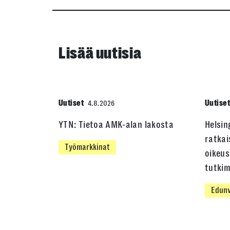
Lisää uutisia
Uutiset
Uutise
4.8.2026
YTN: Tietoa AMK-alan lakosta
Helsin
ratkai
Työmarkkinat
oikeus
tutki
Edunv