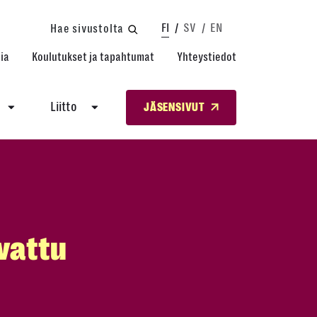
FI
SV
EN
Hae sivustolta
ia
Koulutukset ja tapahtumat
Yhteystiedot
Liitto
JÄSENSIVUT
vattu