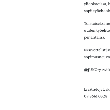
yliopistoissa, 
sopii työehdois
Toistaiseksi ne
uuden työehtos
perjantaina.
Neuvottelut ja
sopimusneuvott
@JUKOry twiit
Lisätietoja La
09 8561 0328