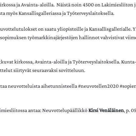
kirkossa ja Avainta-aloilla. Näistä noin 4500 on Lakimiesliiton 
ta myös Kansallisgalleriassa ja Työterveyslaitoksella.
uvottelutulokset on saatu yliopistoille ja Kansallisgallerialle. 
opimuksen työmarkkinajärjestöjen hallinnot vahvistivat viim
tkuvat kirkossa, Avainta-aloilla ja Työterveyslaitoksella. Kunta
elut siirtyvät seuraavaksi sovitteluun.
taa neuvotteluista aihetunnisteella #neuvotellen2020 #sopie
kimiesliitossa antaa: Neuvottelupäällikkö
Kirsi Venäläinen
, p. 0