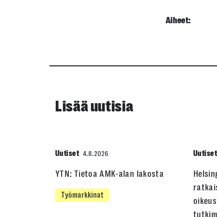
Aiheet:
Lisää uutisia
Uutiset
Uutise
4.8.2026
YTN: Tietoa AMK-alan lakosta
Helsin
ratkai
Työmarkkinat
oikeus
tutki