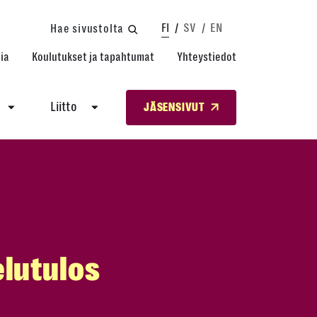
FI
SV
EN
Hae sivustolta
ia
Koulutukset ja tapahtumat
Yhteystiedot
Liitto
JÄSENSIVUT
elutulos