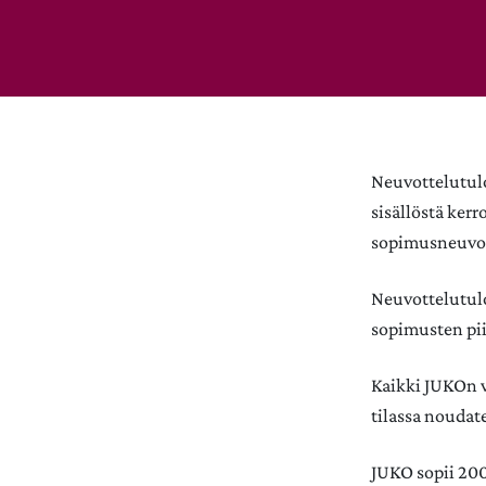
Neuvottelutulo
sisällöstä ker
sopimusneuvott
Neuvottelutulo
sopimusten pii
Kaikki JUKOn v
tilassa noudat
JUKO sopii 200