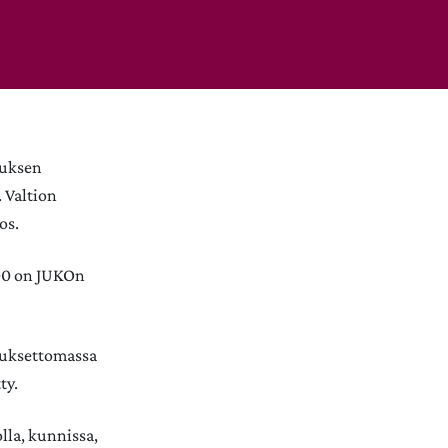
muksen
 Valtion
os.
000 on JUKOn
muksettomassa
ty.
lla, kunnissa,