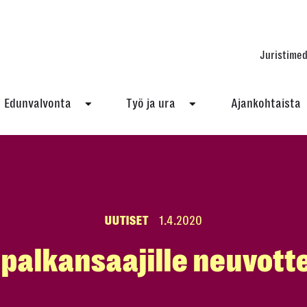
Juristimed
Edunvalvonta
Työ ja ura
Ajankohtaista
UUTISET
1.4.2020
 palkansaajille neuvott