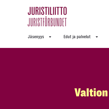
Skip
to
the
content
Jäsenyys
Edut ja palvelut
Valtion