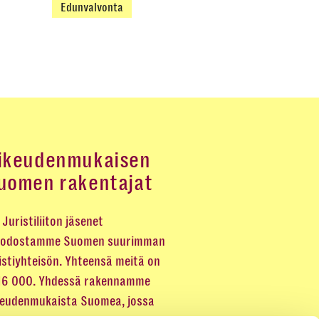
Edunvalvonta
ikeudenmukaisen
uomen rakentajat
Juristiliiton jäsenet
odostamme Suomen suurimman
istiyhteisön. Yhteensä meitä on
 16 000. Yhdessä rakennamme
keudenmukaista Suomea, jossa