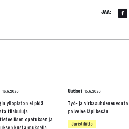
JAA:
t
Uutiset
16.6.2026
15.6.2026
gin yliopiston ei pidä
Työ- ja virkasuhdeneuvonta
sta tilakuluja
palvelee läpi kesän
tieteellisen opetuksen ja
Juristiliitto
muksen kustannuksella