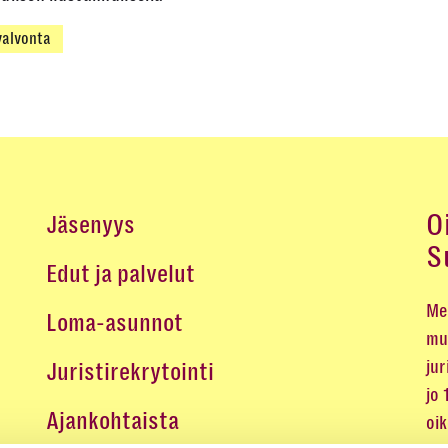
alvonta
O
Jäsenyys
S
Edut ja palvelut
Me 
Loma-asunnot
mu
jur
Juristirekrytointi
jo
Ajankohtaista
oi