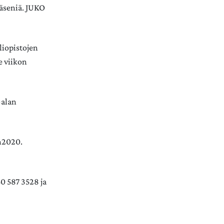
jäseniä. JUKO
Yliopistojen
e viikon
-alan
n2020.
50 587 3528 ja