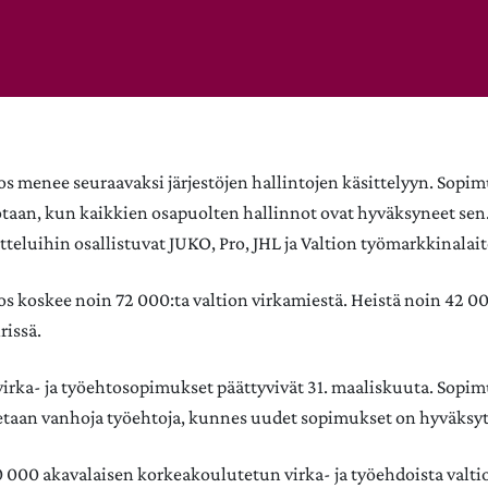
s menee seuraavaksi järjestöjen hallintojen käsittelyyn. Sopi
rotaan, kun kaikkien osapuolten hallinnot ovat hyväksyneet sen.
eluihin osallistuvat JUKO, Pro, JHL ja Valtion työmarkkinalait
s koskee noin 72 000:ta valtion virkamiestä. Heistä noin 42 
rissä.
irka- ja työehtosopimukset päättyvivät 31. maaliskuuta. Sopi
etaan vanhoja työehtoja, kunnes uudet sopimukset on hyväksyt
 000 akavalaisen korkeakoulutetun virka- ja työehdoista valtio