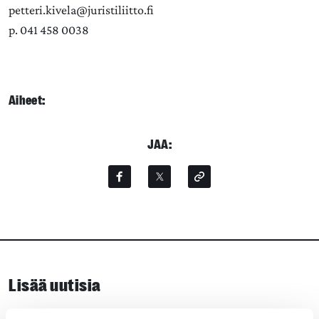
petteri.kivela@juristiliitto.fi
p. 041 458 0038
Aiheet:
JAA:
Lisää uutisia
KAIKKI UUTISET