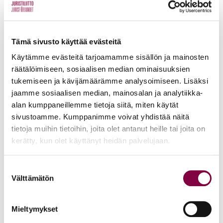
Uutiset
4.8.2026
Tämä sivusto käyttää evästeitä
YTN: Tietoa AMK-alan lakosta
Käytämme evästeitä tarjoamamme sisällön ja mainosten
räätälöimiseen, sosiaalisen median ominaisuuksien
Työmarkkinat
tukemiseen ja kävijämäärämme analysoimiseen. Lisäksi
jaamme sosiaalisen median, mainosalan ja analytiikka-
alan kumppaneillemme tietoja siitä, miten käytät
Uutiset
16.6.2026
sivustoamme. Kumppanimme voivat yhdistää näitä
Helsingin yliopiston ei pidä ratkaista tilakuluja
tietoja muihin tietoihin, joita olet antanut heille tai joita on
kerätty, kun olet käyttänyt heidän palvelujaan.
oikeustieteellisen opetuksen ja tutkimuksen
kustannuksella
Suostumuksen
Edunvalvonta
Välttämätön
valinta
Mieltymykset
Uutiset
15.6.2026