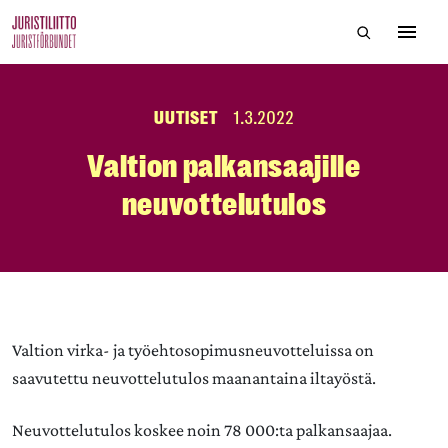
Skip
Hae sivustol
to
Avaa 
the
content
UUTISET
1.3.2022
Valtion palkansaajille
neuvottelutulos
Valtion virka- ja työehtosopimusneuvotteluissa on
saavutettu neuvottelutulos maanantaina iltayöstä.
Neuvottelutulos koskee noin 78 000:ta palkansaajaa.