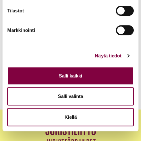
Työ- ja virkasuhdeneuvonta palvelee läpi kesän
Tilastot
Juristiliitto
Markkinointi
Uutiset
12.6.2026
Akava, SAK ja STTK: Palkkavarmuus vahvistaa
Näytä tiedot
kokonaisturvallisuutta
Salli kaikki
Edunvalvonta
Salli valinta
Kiellä