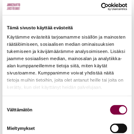
KAIKKI UUTISET
Uutiset
4.8.2026
Tämä sivusto käyttää evästeitä
YTN: Tietoa AMK-alan lakosta
Käytämme evästeitä tarjoamamme sisällön ja mainosten
räätälöimiseen, sosiaalisen median ominaisuuksien
Työmarkkinat
tukemiseen ja kävijämäärämme analysoimiseen. Lisäksi
jaamme sosiaalisen median, mainosalan ja analytiikka-
alan kumppaneillemme tietoja siitä, miten käytät
Uutiset
16.6.2026
sivustoamme. Kumppanimme voivat yhdistää näitä
tietoja muihin tietoihin, joita olet antanut heille tai joita on
Helsingin yliopiston ei pidä ratkaista tilakuluja
kerätty, kun olet käyttänyt heidän palvelujaan.
oikeustieteellisen opetuksen ja tutkimuksen
kustannuksella
Suostumuksen
Välttämätön
valinta
Edunvalvonta
Mieltymykset
Uutiset
15.6.2026