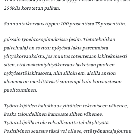
25 %:lla korotetun palkan.
Sunnuntaikorvaus tippuu 100 prosentista 75 prosenttiin.
Joissain työehtosopimuksissa (esim. Tietotekniikan
palveluala) on sovittu nykyistä lakia paremmista
ylityökorvauksista. Jos muutos toteutetaan lakiteknisesti
siten, että maksimiylityökorvaus lasketaan puoleen
nykyisestä lakitasosta, niin silloin em. aloilla ansion
alenema on merkittävästi suurempi kuin korvaustason
puolittuminen.
Työntekijöiden halukkuus ylitöiden tekemiseen vähenee,
koska taloudellinen kannuste siihen vähenee.
Työntekijöillä ei ole velvollisuutta tehdä ylityötä.
Positiivinen seuraus tästä voi olla se, että työnantaja joutuu