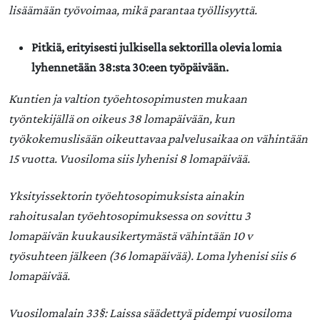
lisäämään työvoimaa, mikä parantaa työllisyyttä.
Pitkiä, erityisesti julkisella sektorilla olevia lomia
lyhennetään 38:sta 30:een työpäivään.
Kuntien ja valtion työehtosopimusten mukaan
työntekijällä on oikeus 38 lomapäivään, kun
työkokemuslisään oikeuttavaa palvelusaikaa on vähintään
15 vuotta. Vuosiloma siis lyhenisi 8 lomapäivää.
Yksityissektorin työehtosopimuksista ainakin
rahoitusalan työehtosopimuksessa on sovittu 3
lomapäivän kuukausikertymästä vähintään 10 v
työsuhteen jälkeen (36 lomapäivää). Loma lyhenisi siis 6
lomapäivää.
Vuosilomalain 33§: Laissa säädettyä pidempi vuosiloma