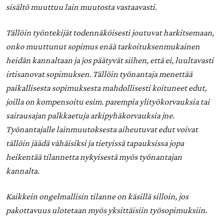
sisältö muuttuu lain muutosta vastaavasti.
Tällöin työntekijät todennäköisesti joutuvat harkitsemaan,
onko muuttunut sopimus enää tarkoituksenmukainen
heidän kannaltaan ja jos päätyvät siihen, että ei, luultavasti
irtisanovat sopimuksen. Tällöin työnantaja menettää
paikallisesta sopimuksesta mahdollisesti koituneet edut,
joilla on kompensoitu esim. parempia ylityökorvauksia tai
sairausajan palkkaetuja arkipyhäkorvauksia jne.
Työnantajalle lainmuutoksesta aiheutuvat edut voivat
tällöin jäädä vähäisiksi ja tietyissä tapauksissa jopa
heikentää tilannetta nykyisestä myös työnantajan
kannalta.
Kaikkein ongelmallisin tilanne on käsillä silloin, jos
pakottavuus ulotetaan myös yksittäisiin työsopimuksiin.