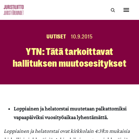
Skip
Hae sivustol
to
Avaa 
the
content
UUTISET
10.9.2015
YTN: Tätä tarkoittavat
hallituksen muutosesitykset
Loppiainen ja helatorstai muutetaan palkattomiksi
vapaapäiviksi vuosityöaikaa lyhentämättä.
Loppiainen ja helatorstai ovat kirkkolain 4:3§:n mukaisia