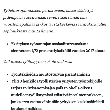
Työehtosopimukseen perustuvaan, laissa säädettyä
pidempään vuosilomaan sovelletaan tämän lain
vuosilomapalkkaa ja -korvausta koskevia säännöksiä, jollei
sopimuksesta muuta ilmene.
Yksityisen työnantajan sosiaaliturvamaksua
alennetaan 1,72 prosenttiyksiköllä vuoden 2017 alusta.
Vaikutusta työllisyyteen ei ole tiedossa.
Työntekijöiden muutosturvan parantaminen
Yli 20 henkilöä työllistävien yritysten työntekijöille
tarjotaan irtisanomisajan palkan ohella oikeus
uudelleentyöllistymistä edistävään valmennukseen,
jonka arvo vastaa vähintään yrityksen keskimääräistä
kuukausipalkkaa.