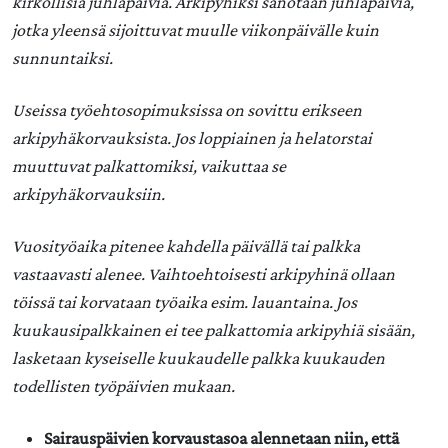
kirkollisia juhlapäiviä. Arkipyhiksi sanotaan juhlapäiviä,
jotka yleensä sijoittuvat muulle viikonpäivälle kuin
sunnuntaiksi.
Useissa työehtosopimuksissa on sovittu erikseen
arkipyhäkorvauksista. Jos loppiainen ja helatorstai
muuttuvat palkattomiksi, vaikuttaa se
arkipyhäkorvauksiin.
Vuosityöaika pitenee kahdella päivällä tai palkka
vastaavasti alenee. Vaihtoehtoisesti arkipyhinä ollaan
töissä tai korvataan työaika esim. lauantaina. Jos
kuukausipalkkainen ei tee palkattomia arkipyhiä sisään,
lasketaan kyseiselle kuukaudelle palkka kuukauden
todellisten työpäivien mukaan.
Sairauspäivien korvaustasoa alennetaan niin, että