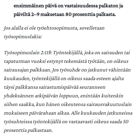
ensimmäinen päivä on vastaisuudessa palkaton ja
päiviltä 2–9 maksetaan 80 prosenttia palkasta.
Jos alalla ei ole työehtosopimusta, sovelletaan
työsopimuslakia:
Työsopimuslain 2:11§: Työntekijällä, joka on sairauden tai
tapaturman vuoksi estynyt tekemästä työtään, on oikeus
sairausajan palkkaan. Jos työsuhde on jatkunut vähintään
kuukauden, työntekijällä on oikeus saada esteen ajalta
täysi palkkansa sairastumispäivää seuranneen
yhdeksännen arkipäivän loppuun, enintään kuitenkin
siihen saakka, kun hänen oikeutensa sairausvakuutuslain
mukaiseen päivärahaan alkaa. Alle kuukauden jatkuneissa
työsuhteissa työntekijällä on vastaavasti oikeus saada 50
prosenttia palkastaan.