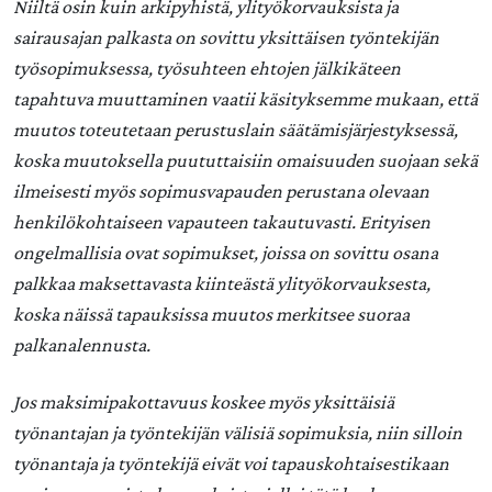
Niiltä osin kuin arkipyhistä, ylityökorvauksista ja
sairausajan palkasta on sovittu yksittäisen työntekijän
työsopimuksessa, työsuhteen ehtojen jälkikäteen
tapahtuva muuttaminen vaatii käsityksemme mukaan, että
muutos toteutetaan perustuslain säätämisjärjestyksessä,
koska muutoksella puututtaisiin omaisuuden suojaan sekä
ilmeisesti myös sopimusvapauden perustana olevaan
henkilökohtaiseen vapauteen takautuvasti. Erityisen
ongelmallisia ovat sopimukset, joissa on sovittu osana
palkkaa maksettavasta kiinteästä ylityökorvauksesta,
koska näissä tapauksissa muutos merkitsee suoraa
palkanalennusta.
Jos maksimipakottavuus koskee myös yksittäisiä
työnantajan ja työntekijän välisiä sopimuksia, niin silloin
työnantaja ja työntekijä eivät voi tapauskohtaisestikaan