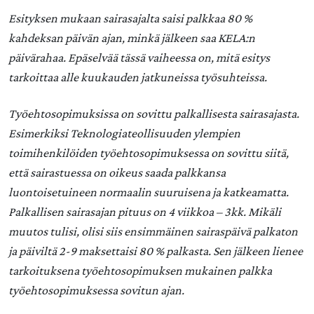
Esityksen mukaan sairasajalta saisi palkkaa 80 %
kahdeksan päivän ajan, minkä jälkeen saa KELA:n
päivärahaa. Epäselvää tässä vaiheessa on, mitä esitys
tarkoittaa alle kuukauden jatkuneissa työsuhteissa.
Työehtosopimuksissa on sovittu palkallisesta sairasajasta.
Esimerkiksi Teknologiateollisuuden ylempien
toimihenkilöiden työehtosopimuksessa on sovittu siitä,
että sairastuessa on oikeus saada palkkansa
luontoisetuineen normaalin suuruisena ja katkeamatta.
Palkallisen sairasajan pituus on 4 viikkoa – 3kk. Mikäli
muutos tulisi, olisi siis ensimmäinen sairaspäivä palkaton
ja päiviltä 2-9 maksettaisi 80 % palkasta. Sen jälkeen lienee
tarkoituksena työehtosopimuksen mukainen palkka
työehtosopimuksessa sovitun ajan.