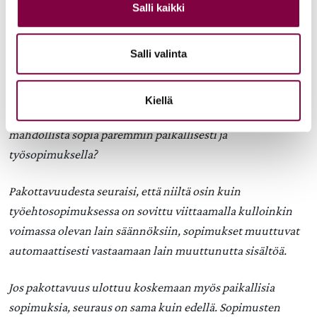
Salli kaikki
lainsäädännöllä, joka on voimassa seuraavan
työehtosopimuskauden alkaessa.
Salli valinta
Kielletäänkö kaikki paremmin sopiminen vai onko
kiellettyä ainoastaan valtakunnallisella
Kiellä
työehtosopimuksella paremmin sopiminen, jolloin olisi
mahdollista sopia paremmin paikallisesti ja
työsopimuksella?
Pakottavuudesta seuraisi, että niiltä osin kuin
työehtosopimuksessa on sovittu viittaamalla kulloinkin
voimassa olevan lain säännöksiin, sopimukset muuttuvat
automaattisesti vastaamaan lain muuttunutta sisältöä.
Jos pakottavuus ulottuu koskemaan myös paikallisia
sopimuksia, seuraus on sama kuin edellä. Sopimusten