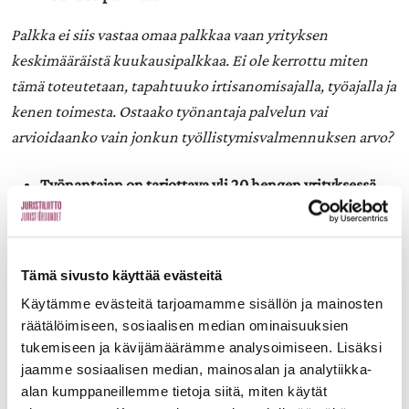
Palkka ei siis vastaa omaa palkkaa vaan yrityksen
keskimääräistä kuukausipalkkaa. Ei ole kerrottu miten
tämä toteutetaan, tapahtuuko irtisanomisajalla, työajalla ja
kenen toimesta. Ostaako työnantaja palvelun vai
arvioidaanko vain jonkun työllistymisvalmennuksen arvo?
Työnantajan on tarjottava yli 20 hengen yrityksessä
työterveyshuollon palvelut kuuden kuukauden ajan
irtisanomisajan jälkeen.
Tällä hetkellä työterveyshuollon palvelut päättyvät
Tämä sivusto käyttää evästeitä
pääsääntöisesti työsuhteen päättyessä, ellei yt-
Käytämme evästeitä tarjoamamme sisällön ja mainosten
neuvotteluissa ole sovittu pidempää aikaa
räätälöimiseen, sosiaalisen median ominaisuuksien
tukemiseen ja kävijämäärämme analysoimiseen. Lisäksi
työterveyshuollon palveluille. Työterveyshuollon tasolle ja
jaamme sosiaalisen median, mainosalan ja analytiikka-
laajuudelle ei ole täsmällisiä vähimmäismääräyksiä. Tason
alan kumppaneillemme tietoja siitä, miten käytät
tulisi olla vähintään vastaava, kuin työsuhteen aikana.