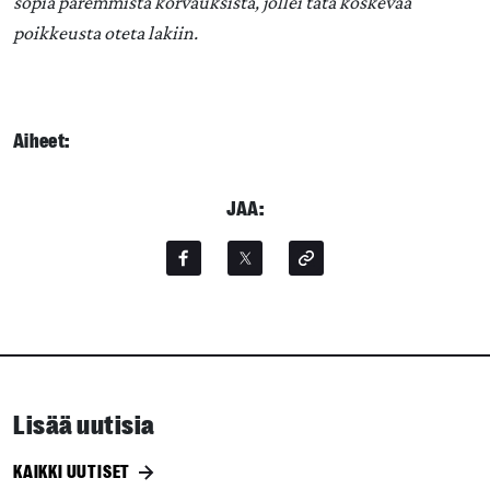
sopia paremmista korvauksista, jollei tätä koskevaa
poikkeusta oteta lakiin.
Aiheet:
JAA:
Lisää uutisia
KAIKKI UUTISET