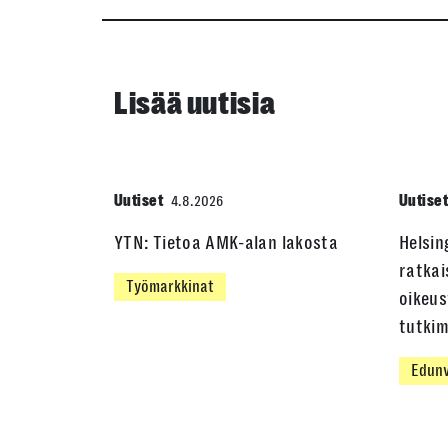
Lisää uutisia
Uutiset
Uutise
4.8.2026
YTN: Tietoa AMK-alan lakosta
Helsin
ratkai
Työmarkkinat
oikeus
tutki
Edunv