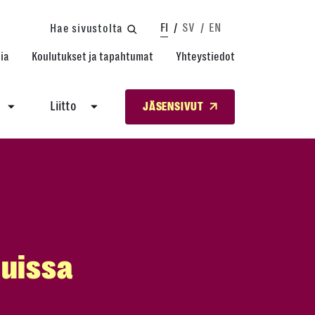
FI
SV
EN
Hae sivustolta
ia
Koulutukset ja tapahtumat
Yhteystiedot
Liitto
JÄSENSIVUT
luissa