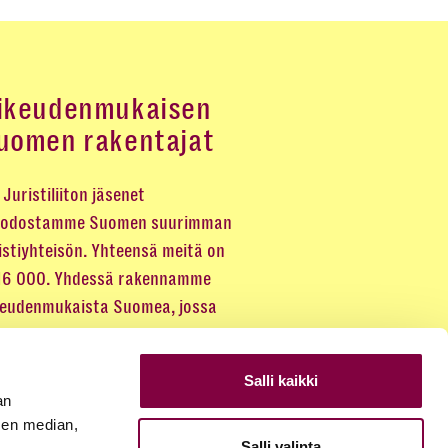
ikeudenmukaisen
uomen rakentajat
Juristiliiton jäsenet
odostamme Suomen suurimman
istiyhteisön. Yhteensä meitä on
 16 000. Yhdessä rakennamme
keudenmukaista Suomea, jossa
eus kuuluu kaikille.
Salli kaikki
LIITY JÄSENEKSI
an
sen median,
Salli valinta