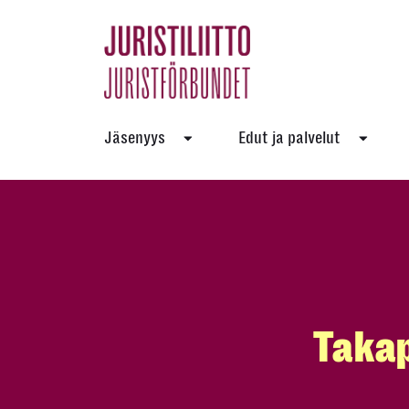
Skip
to
the
content
Jäsenyys
Edut ja palvelut
Takap