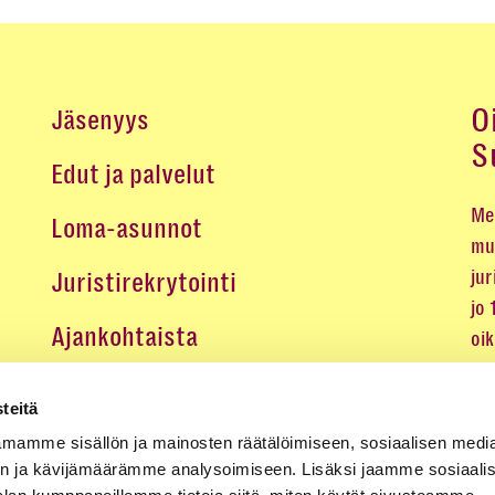
O
Jäsenyys
S
Edut ja palvelut
Me 
Loma-asunnot
mu
jur
Juristirekrytointi
jo
Ajankohtaista
oi
oik
Medialle
teitä
Koulutukset ja tapahtumat
mamme sisällön ja mainosten räätälöimiseen, sosiaalisen medi
n ja kävijämäärämme analysoimiseen. Lisäksi jaamme sosiaali