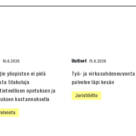
t
Uutiset
16.6.2026
15.6.2026
gin yliopiston ei pidä
Työ- ja virkasuhdeneuvonta
sta tilakuluja
palvelee läpi kesän
tieteellisen opetuksen ja
Juristiliitto
muksen kustannuksella
alvonta