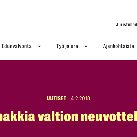
Juristimed
Edunvalvonta
Työ ja ura
Ajankohtaista
UUTISET
4.2.2018
akkia valtion neuvotte