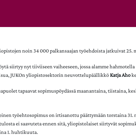
iopistojen noin 34 000 palkansaajan työehdoista jatkuivat 25. 
ytä siirtyy nyt tiiviiseen vaiheeseen, jossa alamme hahmotella
sua, JUKOn yliopistosektorin neuvottelupäällikkö
Katja Aho
ke
osapuolet tapaavat sopimuspöydässä maanantaina, tiistaina, kes
leinen työehtosopimus on irtisanottu päättymään torstaina 31.
tulosta ei saavuteta ennen sitä, yliopistolaiset siirtyvät sopi
ina 1. huhtikuuta.