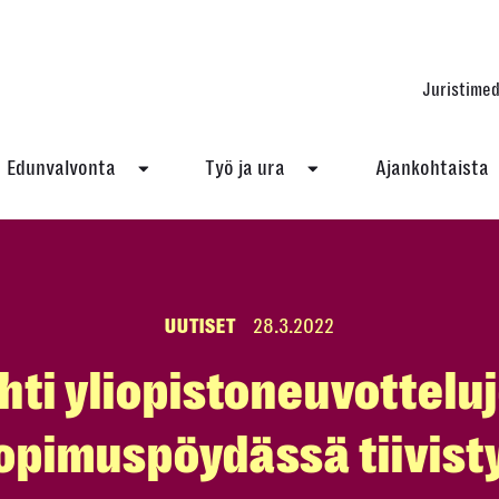
Juristimed
Edunvalvonta
Työ ja ura
Ajankohtaista
UUTISET
28.3.2022
hti yliopistoneuvottelu
opimuspöydässä tiivist