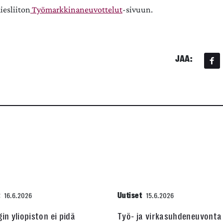
iesliiton
Työmarkkinaneuvottelut
-sivuun.
JAA:
t
Uutiset
16.6.2026
15.6.2026
gin yliopiston ei pidä
Työ- ja virkasuhdeneuvonta