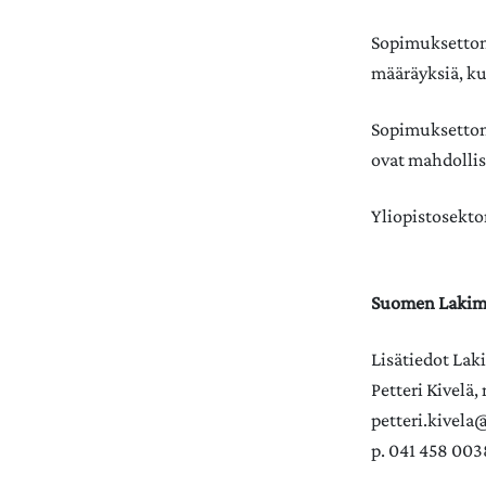
Sopimuksettoma
määräyksiä, ku
Sopimuksettoma
ovat mahdollis
Yliopistosekto
Suomen Lakimie
Lisätiedot Laki
Petteri Kivelä
petteri.kivela@j
p. 041 458 003