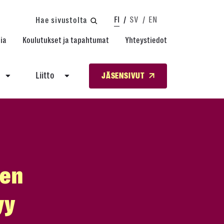
FI
SV
EN
Hae sivustolta
ia
Koulutukset ja tapahtumat
Yhteystiedot
Liitto
JÄSENSIVUT
jen
yy