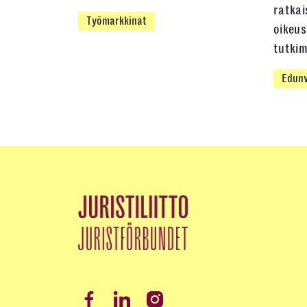
ratkai
Työmarkkinat
oikeus
tutki
Edunv