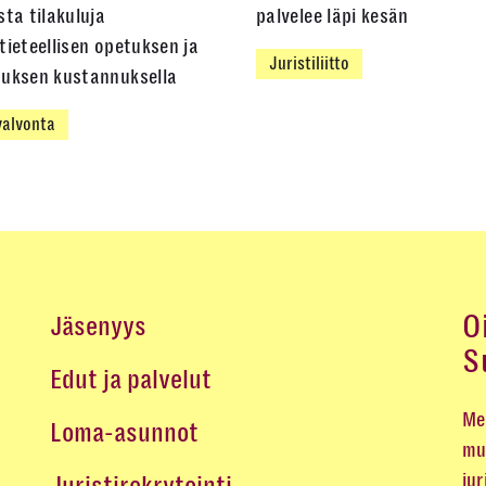
sta tilakuluja
palvelee läpi kesän
tieteellisen opetuksen ja
Juristiliitto
muksen kustannuksella
alvonta
O
Jäsenyys
S
Edut ja palvelut
Me 
Loma-asunnot
mu
jur