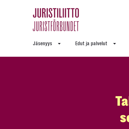
Skip
to
the
content
Jäsenyys
Edut ja palvelut
Ta
s