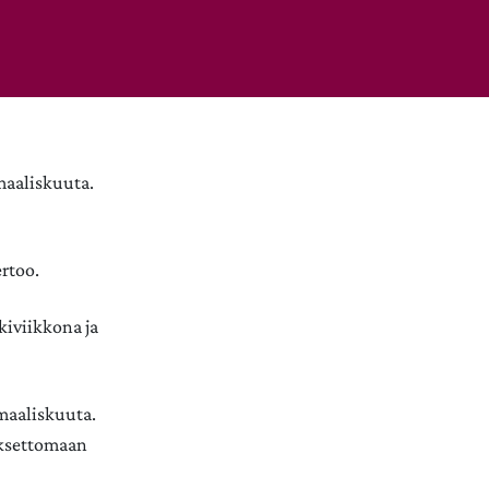
maaliskuuta.
rtoo.
kiviikkona ja
 maaliskuuta.
muksettomaan