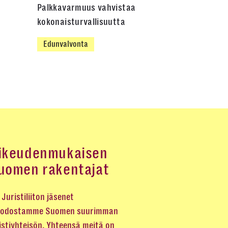
Palkkavarmuus vahvistaa
kokonaisturvallisuutta
Edunvalvonta
ikeudenmukaisen
uomen rakentajat
Juristiliiton jäsenet
odostamme Suomen suurimman
istiyhteisön. Yhteensä meitä on