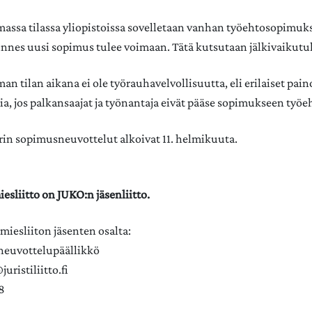
ssa tilassa yliopistoissa sovelletaan vanhan työehtosopimuk
nnes uusi sopimus tulee voimaan. Tätä kutsutaan jälkivaikutu
n tilan aikana ei ole työrauhavelvollisuutta, eli erilaiset pai
ia, jos palkansaajat ja työnantaja eivät pääse sopimukseen työe
rin sopimusneuvottelut alkoivat 11. helmikuuta.
sliitto on JUKO:n jäsenliitto.
miesliiton jäsenten osalta:
, neuvottelupäällikkö
uristiliitto.fi
8