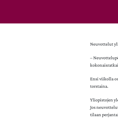
Neuvottelut yl
– Neuvottelupö
kokonaisratkai
Ensi viikolla 
torstaina.
Yliopistojen y
Jos neuvottelu
tilaan perjanta