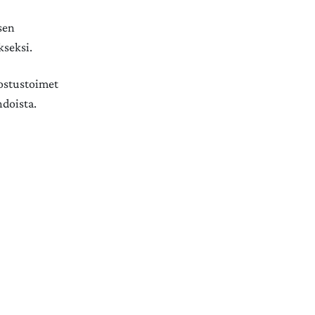
sen
kseksi.
nostustoimet
hdoista.