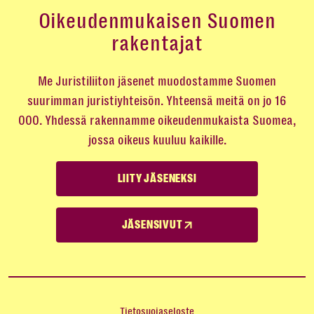
Oikeudenmukaisen Suomen
rakentajat
Me Juristiliiton jäsenet muodostamme Suomen
suurimman juristiyhteisön. Yhteensä meitä on jo 16
000. Yhdessä rakennamme oikeudenmukaista Suomea,
jossa oikeus kuuluu kaikille.
LIITY JÄSENEKSI
JÄSENSIVUT
Tietosuojaseloste