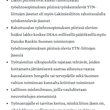
Lakon piirissä ovat kaikki rahoitusalan
työehtosopimuksen piirissä työskentelevät YTN-
liittojen jäsenet eli myös Lakimiesliiton rahoitusalalla
työskentelevät jäsenet
Rahoitusalan työehtosopimuksen piirissä olevien
lisäksi lakko koskee DEA:n erillisellä päätöksellä myös
Danske Bankin Suomen toimintojen
työehtosopimuksen piirissä olevia YTN-liittojen
jäseniä
Työtaistelun ulkopuolelle rajataan tehtävät, joiden
hoitamatta jättämisestä saattaa aiheutua vaaraa
kansalaisten hengelle tai terveydelle sekä Suomen
valtion toiminnan kannalta kriittiset toiminnot
Laillinen mielenilmaus, joilla vauhditetaan
neuvottelujen etenemistä
Työnantajalle ei tarvitse kertoa, minkä liiton jäsen on,