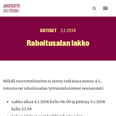
Skip
Hae sivustol
to
Avaa 
the
content
UUTISET
2.1.2018
Rahoitusalan lakko
Mikäli neuvotteluteitse ei synny ratkaisua ennen 4.1.,
toteutuvat rahoitusalan työtaistelutoimet seuraavasti:
Lakko alkaa 4.1.2018 kello 06.00 ja päättyy 5.1.2018
kello 23.59.