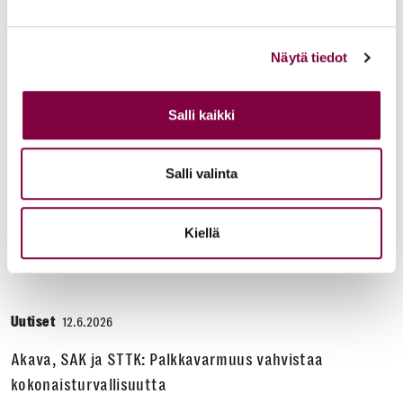
Helsingin yliopiston ei pidä ratkaista tilakuluja
oikeustieteellisen opetuksen ja tutkimuksen
Näytä tiedot
kustannuksella
Salli kaikki
Edunvalvonta
Salli valinta
Uutiset
15.6.2026
Työ- ja virkasuhdeneuvonta palvelee läpi kesän
Kiellä
Juristiliitto
Uutiset
12.6.2026
Akava, SAK ja STTK: Palkkavarmuus vahvistaa
kokonaisturvallisuutta