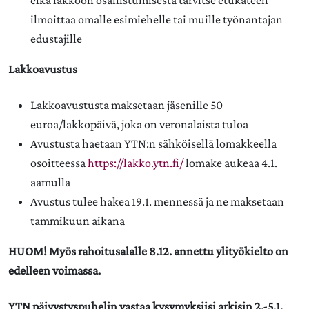
eikä lakkoon osallistumisesta tarvitse etukäteen
ilmoittaa omalle esimiehelle tai muille työnantajan
edustajille
Lakkoavustus
Lakkoavustusta maksetaan jäsenille 50
euroa/lakkopäivä, joka on veronalaista tuloa
Avustusta haetaan YTN:n sähköisellä lomakkeella
osoitteessa
https://lakko.ytn.fi/
lomake aukeaa 4.1.
aamulla
Avustus tulee hakea 19.1. mennessä ja ne maksetaan
tammikuun aikana
HUOM! Myös rahoitusalalle 8.12. annettu ylityökielto on
edelleen voimassa.
YTN päivystyspuhelin vastaa kysymyksiisi arkisin 2.-5.1.