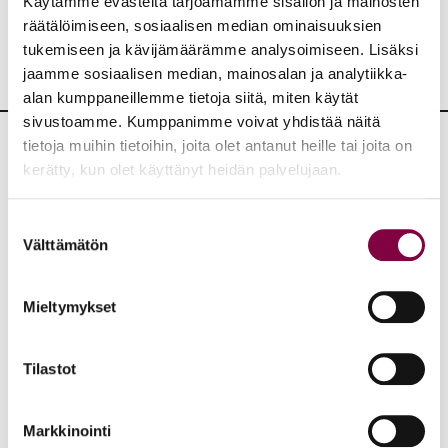
Käytämme evästeitä tarjoamamme sisällön ja mainosten
räätälöimiseen, sosiaalisen median ominaisuuksien
tukemiseen ja kävijämäärämme analysoimiseen. Lisäksi
jaamme sosiaalisen median, mainosalan ja analytiikka-
alan kumppaneillemme tietoja siitä, miten käytät
sivustoamme. Kumppanimme voivat yhdistää näitä
tietoja muihin tietoihin, joita olet antanut heille tai joita on
Lisää uutisia
kerätty, kun olet käyttänyt heidän palvelujaan.
KAIKKI UUTISET
Suostumuksen
Välttämätön
valinta
Uutiset
4.8.2026
Mieltymykset
YTN: Tietoa AMK-alan lakosta
Työmarkkinat
Tilastot
Markkinointi
Uutiset
16.6.2026