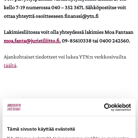
kello 7-19 numerossa 040 – 352 3671. Sähköpostitse voit
ottaa yhteyttä osoitteeseen finanssi@ytn.fi
Lakimiesliitossa voit olla yhteydessä lakimies Moa Fantaan
moa.fanta@juristiliitto.fi
, 09-85610338 tai 0400 242560.
Ajankohtaiset tiedotteet voi lukea YTN:n verkkosivuilta
täältä
.
Aiheet:
Tämä sivusto käyttää evästeitä
JAA: