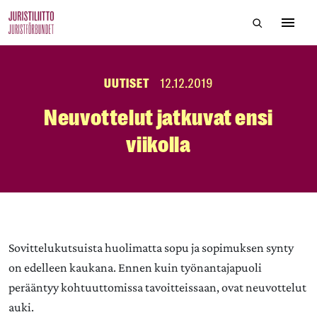
Skip
Hae sivustol
to
Avaa 
the
content
UUTISET
12.12.2019
Neuvottelut jatkuvat ensi
viikolla
Sovittelukutsuista huolimatta sopu ja sopimuksen synty
on edelleen kaukana. Ennen kuin työnantajapuoli
perääntyy kohtuuttomissa tavoitteissaan, ovat neuvottelut
auki.