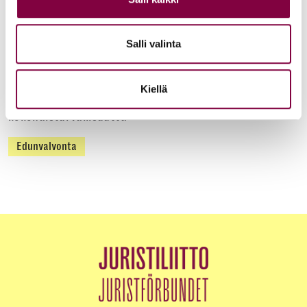
Juristiliitto
Salli valinta
Uutiset
12.6.2026
Kiellä
Akava, SAK ja STTK: Palkkavarmuus vahvistaa
kokonaisturvallisuutta
Edunvalvonta