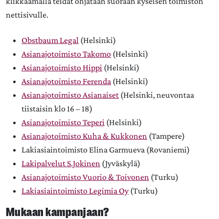
klikkaamalla teidät ohjataan suoraan kyseisen toimiston
nettisivulle.
Obstbaum Legal
(Helsinki)
Asianajotoimisto Takomo
(Helsinki)
Asianajotoimisto Hippi
(Helsinki)
Asianajotoimisto Ferenda
(Helsinki)
Asianajotoimisto Asianaiset
(Helsinki, neuvontaa
tiistaisin klo 16 – 18)
Asianajotoimisto Teperi
(Helsinki)
Asianajotoimisto Kuha & Kukkonen
(Tampere)
Lakiasiaintoimisto Elina Garmueva (Rovaniemi)
Lakipalvelut S.Jokinen
(Jyväskylä)
Asianajotoimisto Vuorio & Toivonen
(Turku)
Lakiasiaintoimisto Legimia Oy
(Turku)
Mukaan kampanjaan?