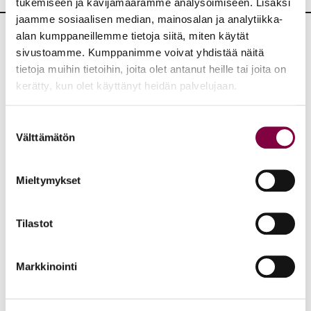
tukemiseen ja kävijämäärämme analysoimiseen. Lisäksi
jaamme sosiaalisen median, mainosalan ja analytiikka-
alan kumppaneillemme tietoja siitä, miten käytät
sivustoamme. Kumppanimme voivat yhdistää näitä
Lisää uutisia
tietoja muihin tietoihin, joita olet antanut heille tai joita on
kerätty, kun olet käyttänyt heidän palvelujaan.
KAIKKI UUTISET
Suostumuksen
Uutiset
4.8.2026
Välttämätön
valinta
YTN: Tietoa AMK-alan lakosta
Mieltymykset
Työmarkkinat
Tilastot
Uutiset
16.6.2026
Markkinointi
Helsingin yliopiston ei pidä ratkaista tilakuluja
oikeustieteellisen opetuksen ja tutkimuksen
kustannuksella