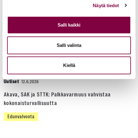
Näytä tiedot
Edunvalvonta
Salli kaikki
Uutiset
15.6.2026
Salli valinta
Työ- ja virkasuhdeneuvonta palvelee läpi kesän
Juristiliitto
Kiellä
Uutiset
12.6.2026
Akava, SAK ja STTK: Palkkavarmuus vahvistaa
kokonaisturvallisuutta
Edunvalvonta