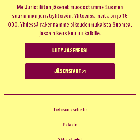
Me Juristiliiton jäsenet muodostamme Suomen
suurimman juristiyhteisön. Yhteensä meitä on jo 16
000. Yhdessä rakennamme oikeudenmukaista Suomea,
jossa oikeus kuuluu kaikille.
LIITY JÄSENEKSI
JÄSENSIVUT
Tietosuojaseloste
Palaute
Yhteystiedot