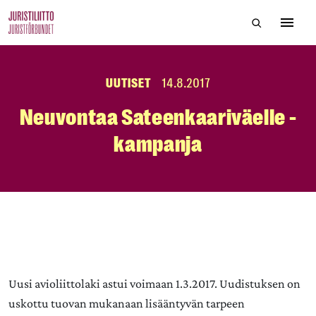
Skip
Hae sivustol
to
Avaa 
the
content
UUTISET
14.8.2017
Neuvontaa Sateenkaariväelle -
kampanja
Uusi avioliittolaki astui voimaan 1.3.2017. Uudistuksen on
uskottu tuovan mukanaan lisääntyvän tarpeen