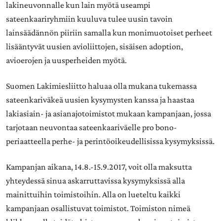
lakineuvonnalle kun lain myötä useampi
sateenkaariryhmiin kuuluva tulee uusin tavoin
lainsäädännön piiriin samalla kun monimuotoiset perheet
lisääntyvät uusien avioliittojen, sisäisen adoption,
avioerojen ja uusperheiden myötä.
Suomen Lakimiesliitto haluaa olla mukana tukemassa
sateenkariväkeä uusien kysymysten kanssa ja haastaa
lakiasiain- ja asianajotoimistot mukaan kampanjaan, jossa
tarjotaan neuvontaa sateenkaariväelle pro bono-
periaatteella perhe- ja perintöoikeudellisissa kysymyksissä.
Kampanjan aikana, 14.8.-15.9.2017, voit olla maksutta
yhteydessä sinua askarruttavissa kysymyksissä alla
mainittuihin toimistoihin. Alla on lueteltu kaikki
kampanjaan osallistuvat toimistot. Toimiston nimeä