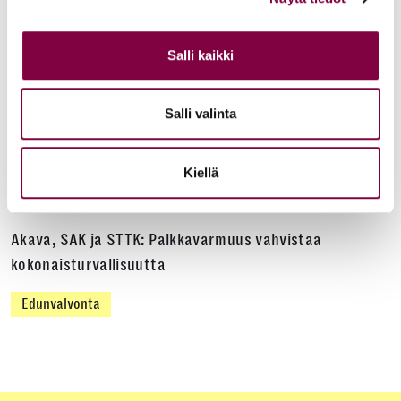
Salli kaikki
Uutiset
15.6.2026
Työ- ja virkasuhdeneuvonta palvelee läpi kesän
Salli valinta
Juristiliitto
Kiellä
Uutiset
12.6.2026
Akava, SAK ja STTK: Palkkavarmuus vahvistaa
kokonaisturvallisuutta
Edunvalvonta