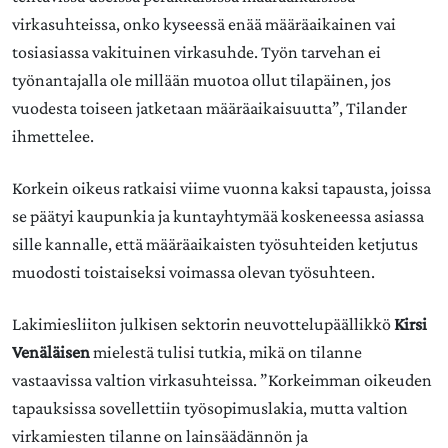
virkasuhteissa, onko kyseessä enää määräaikainen vai
tosiasiassa vakituinen virkasuhde. Työn tarvehan ei
työnantajalla ole millään muotoa ollut tilapäinen, jos
vuodesta toiseen jatketaan määräaikaisuutta”, Tilander
ihmettelee.
Korkein oikeus ratkaisi viime vuonna kaksi tapausta, joissa
se päätyi kaupunkia ja kuntayhtymää koskeneessa asiassa
sille kannalle, että määräaikaisten työsuhteiden ketjutus
muodosti toistaiseksi voimassa olevan työsuhteen.
Lakimiesliiton julkisen sektorin neuvottelupäällikkö
Kirsi
Venäläisen
mielestä tulisi tutkia, mikä on tilanne
vastaavissa valtion virkasuhteissa. ”Korkeimman oikeuden
tapauksissa sovellettiin työsopimuslakia, mutta valtion
virkamiesten tilanne on lainsäädännön ja