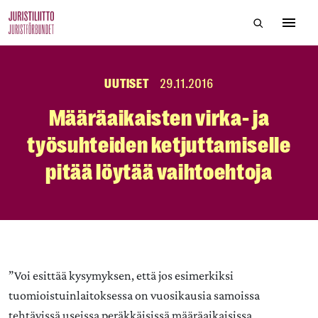
Skip
Hae sivustol
to
Avaa 
the
content
UUTISET
29.11.2016
Määräaikaisten virka- ja
työsuhteiden ketjuttamiselle
pitää löytää vaihtoehtoja
”Voi esittää kysymyksen, että jos esimerkiksi
tuomioistuinlaitoksessa on vuosikausia samoissa
tehtävissä useissa peräkkäisissä määräaikaisissa