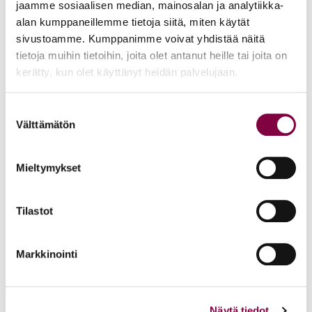
jaamme sosiaalisen median, mainosalan ja analytiikka-
alan kumppaneillemme tietoja siitä, miten käytät
Lisää uutisia
sivustoamme. Kumppanimme voivat yhdistää näitä
tietoja muihin tietoihin, joita olet antanut heille tai joita on
KAIKKI UUTISET
kerätty, kun olet käyttänyt heidän palvelujaan.
Uutiset
4.8.2026
Suostumuksen
Välttämätön
valinta
YTN: Tietoa AMK-alan lakosta
Työmarkkinat
Mieltymykset
Tilastot
Uutiset
16.6.2026
Helsingin yliopiston ei pidä ratkaista tilakuluja
Markkinointi
oikeustieteellisen opetuksen ja tutkimuksen
kustannuksella
Näytä tiedot
Edunvalvonta