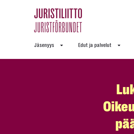
Skip
to
the
content
Jäsenyys
Edut ja palvelut
Luk
Oikeu
pää