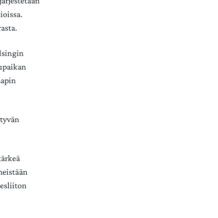
järjestetään
ioissa.
asta.
elsingin
lupaikan
Lapin
ttyvän
tärkeä
meistään
esliiton