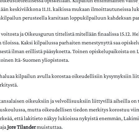
a oikeustieteellisessä opiskellaan. Kilpailun ensimmäinen vaihe 
nään keskiviikkona 11.11. kaikissa mukaan ilmoittautuneissa luk
kilpailun perusteella karsitaan loppukilpailuun kahdeksan par
voitosta ja Oikeusgurun tittelistä mitellään finaalissa 15.12. H
 tiloissa. Kaksi kilpailussa parhaiten menestynyttä saa opiske
isestä ilman erillistä pääsykoetta. Toinen opiskelupaikoista on 
 toinen Itä-Suomen yliopistosta.
 haluaa kilpailun avulla korostaa oikeudellisiin kysymyksiin lii
rkitystä.
ansalaisen oikeuksiin ja velvollisuuksiin liittyvillä aiheilla on 
ruskoulussa, mutta oikeudellisen tiedon merkitys korostuu vii
ärkeää, että lakitieto näkyy lukioissa nykyistä enemmän, Lakimi
aja
Jore Tilander
muistuttaa.