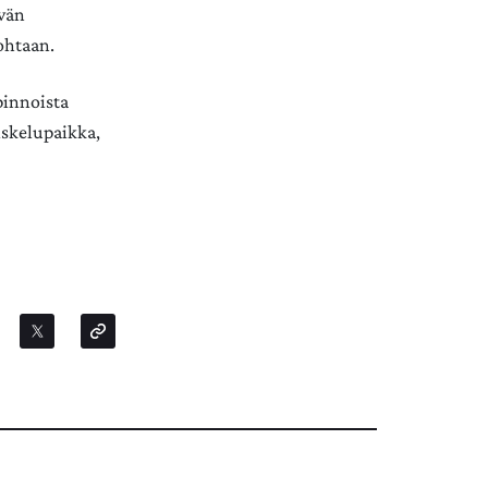
ävän
kohtaan.
pinnoista
iskelupaikka,