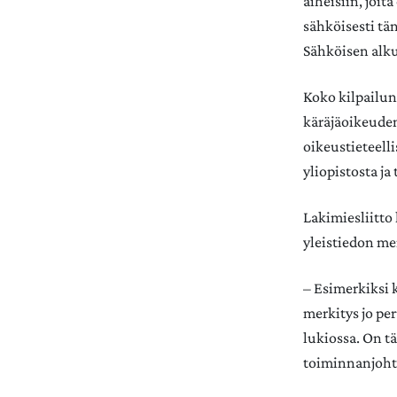
aiheisiin, joit
sähköisesti tä
Sähköisen alku
Koko kilpailun 
käräjäoikeuden
oikeustieteell
yliopistosta ja
Lakimiesliitto
yleistiedon me
– Esimerkiksi k
merkitys jo pe
lukiossa. On t
toiminnanjoht