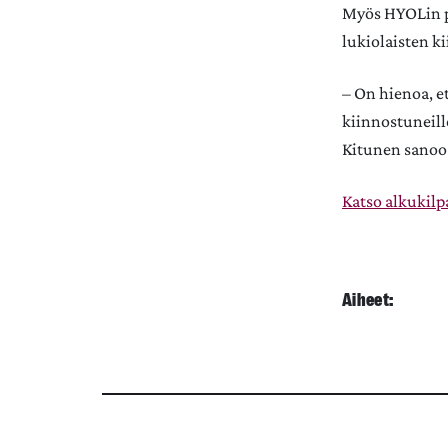
Myös HYOLin 
lukiolaisten k
– On hienoa, e
kiinnostuneill
Kitunen sanoo
Katso alkukilp
Aiheet: