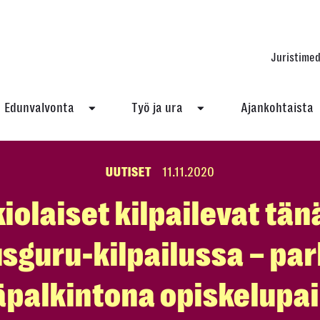
Juristimed
Edunvalvonta
Työ ja ura
Ajankohtaista
UUTISET
11.11.2020
iolaiset kilpailevat tä
sguru-kilpailussa – par
palkintona opiskelupa