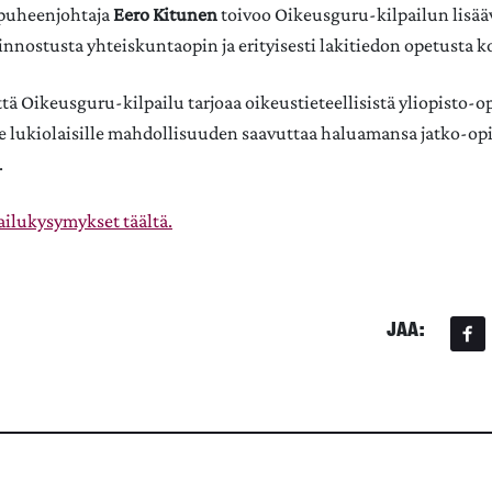
puheenjohtaja
Eero Kitunen
toivoo Oikeusguru-kilpailun lisä
iinnostusta yhteiskuntaopin ja erityisesti lakitiedon opetusta 
ttä Oikeusguru-kilpailu tarjoaa oikeustieteellisistä yliopisto-o
e lukiolaisille mahdollisuuden saavuttaa haluamansa jatko-op
.
ailukysymykset täältä.
JAA: