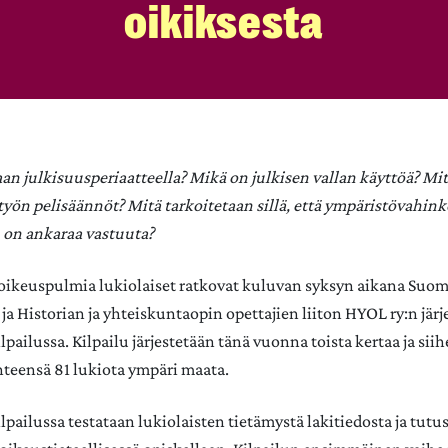
oikiksesta
aan julkisuusperiaatteella? Mikä on julkisen vallan käyttöä? Mi
yön pelisäännöt? Mitä tarkoitetaan sillä, että ympäristövahink
 on ankaraa vastuuta?
 oikeuspulmia lukiolaiset ratkovat kuluvan syksyn aikana Suo
 ja Historian ja yhteiskuntaopin opettajien liiton HYOL ry:n jär
ailussa. Kilpailu järjestetään tänä vuonna toista kertaa ja sii
hteensä 81 lukiota ympäri maata.
pailussa testataan lukiolaisten tietämystä lakitiedosta ja tutu