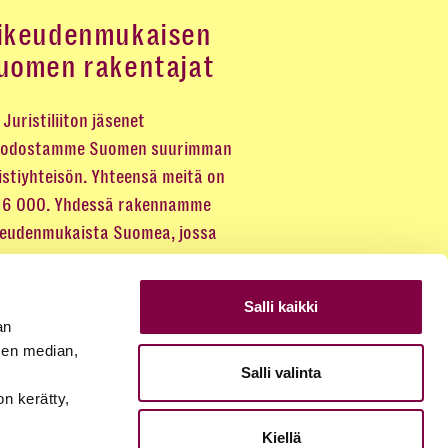
ikeudenmukaisen
uomen rakentajat
Juristiliiton jäsenet
odostamme Suomen suurimman
istiyhteisön. Yhteensä meitä on
 16 000. Yhdessä rakennamme
keudenmukaista Suomea, jossa
eus kuuluu kaikille.
Salli kaikki
LIITY JÄSENEKSI
an
sen median,
Salli valinta
JÄSENSIVUT
on kerätty,
Kiellä