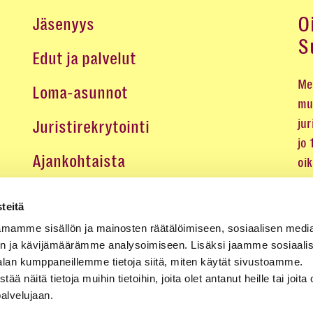
O
Jäsenyys
S
Edut ja palvelut
Me 
Loma-asunnot
mu
jur
Juristirekrytointi
jo
Ajankohtaista
oi
oik
Medialle
teitä
Koulutukset ja tapahtumat
mamme sisällön ja mainosten räätälöimiseen, sosiaalisen medi
n ja kävijämäärämme analysoimiseen. Lisäksi jaamme sosiaali
Yhteystiedot
alan kumppaneillemme tietoja siitä, miten käytät sivustoamme.
näitä tietoja muihin tietoihin, joita olet antanut heille tai joita 
palvelujaan.