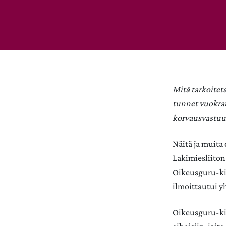
Mitä tarkoitet
tunnet vuokrat
korvausvastuu
Näitä ja muita
Lakimiesliiton
Oikeusguru-kilp
ilmoittautui y
Oikeusguru-kil