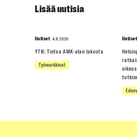
Lisää uutisia
Uutiset
Uutise
4.8.2026
YTN: Tietoa AMK-alan lakosta
Helsin
ratkai
Työmarkkinat
oikeus
tutki
Edunv