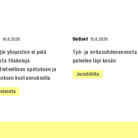
t
Uutiset
16.6.2026
15.6.2026
gin yliopiston ei pidä
Työ- ja virkasuhdeneuvonta
sta tilakuluja
palvelee läpi kesän
tieteellisen opetuksen ja
Juristiliitto
muksen kustannuksella
alvonta