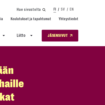
FI
SV
EN
Hae sivustolta
ia
Koulutukset ja tapahtumat
Yhteystiedot
Liitto
JÄSENSIVUT
nään
haille
ikat