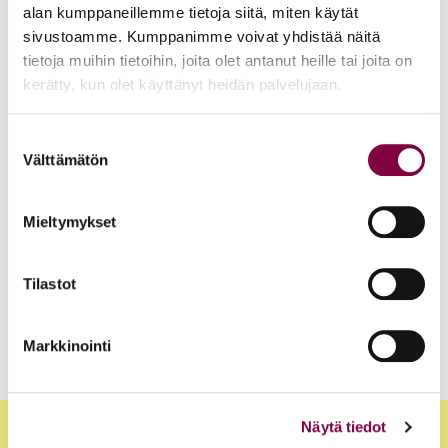
alan kumppaneillemme tietoja siitä, miten käytät
Uutiset
15.6.2026
sivustoamme. Kumppanimme voivat yhdistää näitä
tietoja muihin tietoihin, joita olet antanut heille tai joita on
Työ- ja virkasuhdeneuvonta palvelee läpi kesän
kerätty, kun olet käyttänyt heidän palvelujaan.
Juristiliitto
Suostumuksen
Välttämätön
valinta
Uutiset
12.6.2026
Mieltymykset
Akava, SAK ja STTK: Palkkavarmuus vahvistaa
kokonaisturvallisuutta
Tilastot
Edunvalvonta
Markkinointi
Näytä tiedot