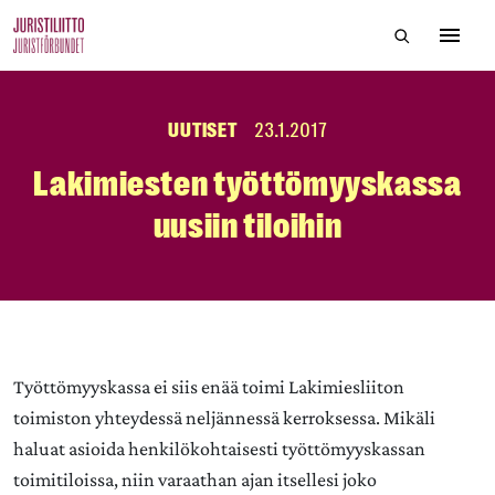
Skip
Hae sivustol
to
Avaa 
the
content
UUTISET
23.1.2017
Lakimiesten työttömyyskassa
uusiin tiloihin
Työttömyyskassa ei siis enää toimi Lakimiesliiton
toimiston yhteydessä neljännessä kerroksessa. Mikäli
haluat asioida henkilökohtaisesti työttömyyskassan
toimitiloissa, niin varaathan ajan itsellesi joko