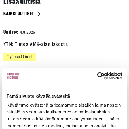
Lisää uutisia
KAIKKI UUTISET
Uutiset
4.8.2026
YTN: Tietoa AMK-alan lakosta
Työmarkkinat
Uutiset
16.6.2026
Helsingin yliopiston ei pidä ratkaista tilakuluja
Tämä sivusto käyttää evästeitä
oikeustieteellisen opetuksen ja tutkimuksen
kustannuksella
Käytämme evästeitä tarjoamamme sisällön ja mainosten
räätälöimiseen, sosiaalisen median ominaisuuksien
Edunvalvonta
tukemiseen ja kävijämäärämme analysoimiseen. Lisäksi
jaamme sosiaalisen median, mainosalan ja analytiikka-