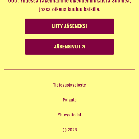
000. Yhdessä rakennamme oikeudenmukaista Suomea,
jossa oikeus kuuluu kaikille.
LIITY JÄSENEKSI
JÄSENSIVUT
Tietosuojaseloste
Palaute
Yhteystiedot
© 2026