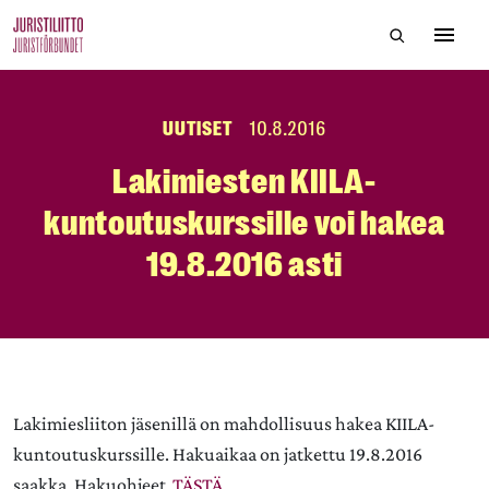
Skip
Hae sivustol
to
Avaa 
the
content
UUTISET
10.8.2016
Lakimiesten KIILA-
kuntoutuskurssille voi hakea
19.8.2016 asti
Lakimiesliiton jäsenillä on mahdollisuus hakea KIILA-
kuntoutuskurssille. Hakuaikaa on jatkettu 19.8.2016
saakka. Hakuohjeet
TÄSTÄ
.