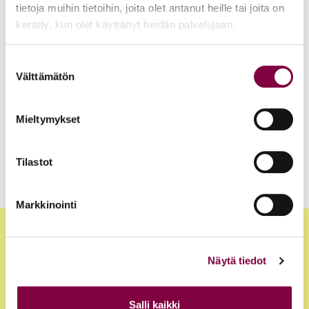
tietoja muihin tietoihin, joita olet antanut heille tai joita on
Juristiliitto
kerätty, kun olet käyttänyt heidän palvelujaan.
Uutiset
Suostumuksen
12.6.2026
Välttämätön
valinta
Akava, SAK ja STTK: Palkkavarmuus vahvistaa
kokonaisturvallisuutta
Mieltymykset
Edunvalvonta
Tilastot
Markkinointi
Näytä tiedot
Salli kaikki