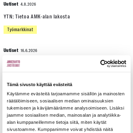
Uutiset
4.8.2026
YTN: Tietoa AMK-alan lakosta
Työmarkkinat
Uutiset
16.6.2026
Helsingin yliopiston ei pidä ratkaista tilakuluja
oikeustieteellisen opetuksen ja tutkimuksen
kustannuksella
Tämä sivusto käyttää evästeitä
Edunvalvonta
Käytämme evästeitä tarjoamamme sisällön ja mainosten
räätälöimiseen, sosiaalisen median ominaisuuksien
tukemiseen ja kävijämäärämme analysoimiseen. Lisäksi
Uutiset
15.6.2026
jaamme sosiaalisen median, mainosalan ja analytiikka-
alan kumppaneillemme tietoja siitä, miten käytät
Työ- ja virkasuhdeneuvonta palvelee läpi kesän
sivustoamme. Kumppanimme voivat yhdistää näitä