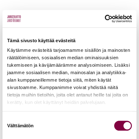
Lisää uutisia
KAIKKI UUTISET
Tämä sivusto käyttää evästeitä
Uutiset
4.8.2026
Käytämme evästeitä tarjoamamme sisällön ja mainosten
räätälöimiseen, sosiaalisen median ominaisuuksien
YTN: Tietoa AMK-alan lakosta
tukemiseen ja kävijämäärämme analysoimiseen. Lisäksi
jaamme sosiaalisen median, mainosalan ja analytiikka-
Työmarkkinat
alan kumppaneillemme tietoja siitä, miten käytät
sivustoamme. Kumppanimme voivat yhdistää näitä
tietoja muihin tietoihin, joita olet antanut heille tai joita on
Uutiset
16.6.2026
kerätty, kun olet käyttänyt heidän palvelujaan.
Helsingin yliopiston ei pidä ratkaista tilakuluja
oikeustieteellisen opetuksen ja tutkimuksen
Suostumuksen
Välttämätön
kustannuksella
valinta