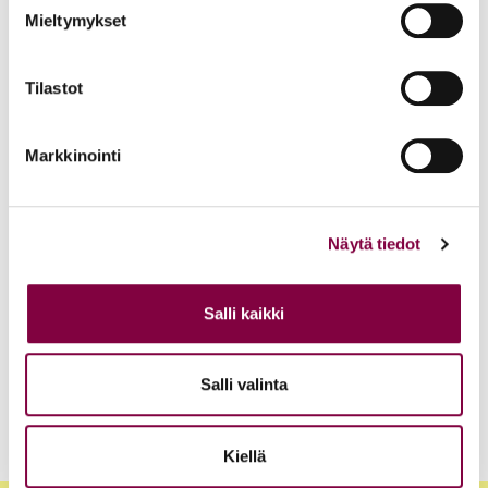
Edunvalvonta
Mieltymykset
Uutiset
15.6.2026
Tilastot
Työ- ja virkasuhdeneuvonta palvelee läpi kesän
Markkinointi
Juristiliitto
Näytä tiedot
Uutiset
12.6.2026
Akava, SAK ja STTK: Palkkavarmuus vahvistaa
Salli kaikki
kokonaisturvallisuutta
Edunvalvonta
Salli valinta
Kiellä