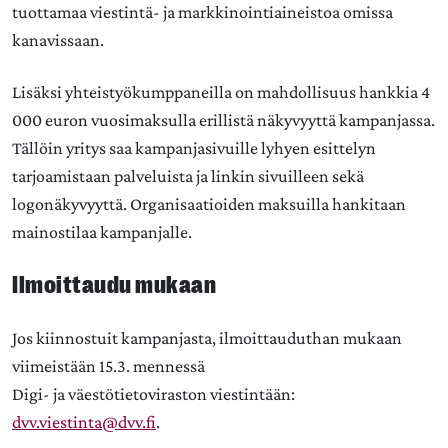
tuottamaa viestintä- ja markkinointiaineistoa omissa
kanavissaan.
Lisäksi yhteistyökumppaneilla on mahdollisuus hankkia 4
000 euron vuosimaksulla erillistä näkyvyyttä kampanjassa.
Tällöin yritys saa kampanjasivuille lyhyen esittelyn
tarjoamistaan palveluista ja linkin sivuilleen sekä
logonäkyvyyttä. Organisaatioiden maksuilla hankitaan
mainostilaa kampanjalle.
Ilmoittaudu mukaan
Jos kiinnostuit kampanjasta, ilmoittauduthan mukaan
viimeistään 15.3. mennessä
Digi- ja väestötietoviraston viestintään:
dvv.viestinta@dvv.fi
.