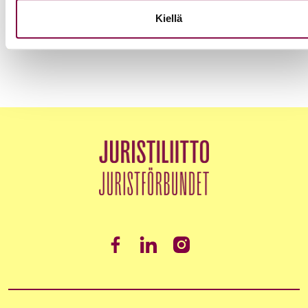
kokonaisturvallisuutta
Kiellä
Edunvalvonta