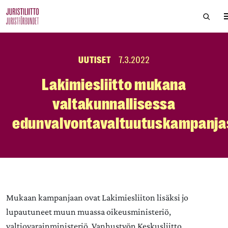
Skip
Hae si
to
the
content
UUTISET
7.3.2022
Lakimiesliitto mukana
valtakunnallisessa
edunvalvontavaltuutuskampanja
Mukaan kampanjaan ovat Lakimiesliiton lisäksi jo
lupautuneet muun muassa oikeusministeriö,
valtiovarainministeriö, Vanhustyön Keskusliitto,