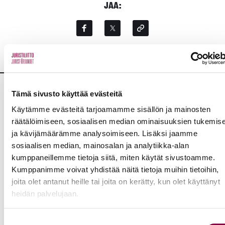
JAA:
Tämä sivusto käyttää evästeitä
Lisää uutisia
Käytämme evästeitä tarjoamamme sisällön ja mainosten
räätälöimiseen, sosiaalisen median ominaisuuksien tukemis
KAIKKI UUTISET
ja kävijämäärämme analysoimiseen. Lisäksi jaamme
sosiaalisen median, mainosalan ja analytiikka-alan
kumppaneillemme tietoja siitä, miten käytät sivustoamme.
Uutiset
4.8.2026
Kumppanimme voivat yhdistää näitä tietoja muihin tietoihin,
YTN: Tietoa AMK-alan lakosta
joita olet antanut heille tai joita on kerätty, kun olet käyttänyt
heidän palvelujaan.
Työmarkkinat
Suostumuksen