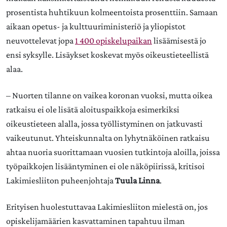
prosentista huhtikuun kolmeentoista prosenttiin. Samaan
aikaan opetus- ja kulttuuriministeriö ja yliopistot
neuvottelevat jopa
1 400 opiskelupaikan
lisäämisestä jo
ensi syksylle. Lisäykset koskevat myös oikeustieteellistä
alaa.
– Nuorten tilanne on vaikea koronan vuoksi, mutta oikea
ratkaisu ei ole lisätä aloituspaikkoja esimerkiksi
oikeustieteen alalla, jossa työllistyminen on jatkuvasti
vaikeutunut. Yhteiskunnalta on lyhytnäköinen ratkaisu
ahtaa nuoria suorittamaan vuosien tutkintoja aloilla, joissa
työpaikkojen lisääntyminen ei ole näköpiirissä, kritisoi
Lakimiesliiton puheenjohtaja
Tuula Linna
.
Erityisen huolestuttavaa Lakimiesliiton mielestä on, jos
opiskelijamäärien kasvattaminen tapahtuu ilman