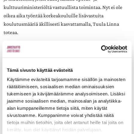
kulttuuriministeriöltä vastuullista toimintaa. Nyt ei ole
oikea aika työntää korkeakouluille lisävastuita
koulutusmääriä äkillisesti kasvattamalla, Tuula Linna
toteaa.
Lisätiedot:
Tuula Linna, Lakimiesliiton puheenjohtaja, p. 050 311 9350
Tämä sivusto käyttää evästeitä
Janne Laukkanen, Lakimiesliiton viestintäjohtaja, p. 040
Käytämme evästeitä tarjoamamme sisällön ja mainosten
räätälöimiseen, sosiaalisen median ominaisuuksien
588 1925
tukemiseen ja kävijämäärämme analysoimiseen. Lisäksi
jaamme sosiaalisen median, mainosalan ja analytiikka-
alan kumppaneillemme tietoja siitä, miten käytät
sivustoamme. Kumppanimme voivat yhdistää näitä
tietoja muihin tietoihin, joita olet antanut heille tai joita on
kerätty, kun olet käyttänyt heidän palvelujaan.
Aiheet: