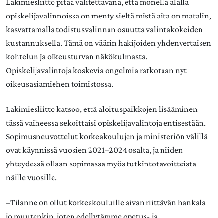
Lakimiesliitto pitää valitettavana, että monella alalla
opiskelijavalinnoissa on menty sieltä mistä aita on matalin,
kasvattamalla todistusvalinnan osuutta valintakokeiden
kustannuksella. Tämä on väärin hakijoiden yhdenvertaisen
kohtelun ja oikeusturvan näkökulmasta.
Opiskelijavalintoja koskevia ongelmia ratkotaan nyt
oikeusasiamiehen toimistossa.
Lakimiesliitto katsoo, että aloituspaikkojen lisääminen
tässä vaiheessa sekoittaisi opiskelijavalintoja entisestään.
Sopimusneuvottelut korkeakoulujen ja ministeriön välillä
ovat käynnissä vuosien 2021–2024 osalta, ja niiden
yhteydessä ollaan sopimassa myös tutkintotavoitteista
näille vuosille.
–Tilanne on ollut korkeakouluille aivan riittävän hankala
jo muutenkin, joten edellytämme opetus- ja