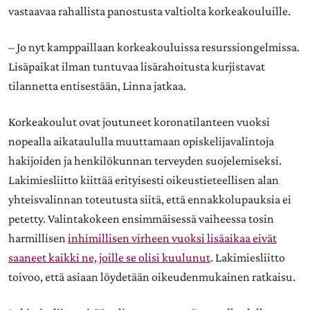
vastaavaa rahallista panostusta valtiolta korkeakouluille.
– Jo nyt kamppaillaan korkeakouluissa resurssiongelmissa.
Lisäpaikat ilman tuntuvaa lisärahoitusta kurjistavat
tilannetta entisestään, Linna jatkaa.
Korkeakoulut ovat joutuneet koronatilanteen vuoksi
nopealla aikataululla muuttamaan opiskelijavalintoja
hakijoiden ja henkilökunnan terveyden suojelemiseksi.
Lakimiesliitto kiittää erityisesti oikeustieteellisen alan
yhteisvalinnan toteutusta siitä, että ennakkolupauksia ei
petetty. Valintakokeen ensimmäisessä vaiheessa tosin
harmillisen
inhimillisen virheen vuoksi lisäaikaa eivät
saaneet kaikki ne, joille se olisi kuulunut
. Lakimiesliitto
toivoo, että asiaan löydetään oikeudenmukainen ratkaisu.