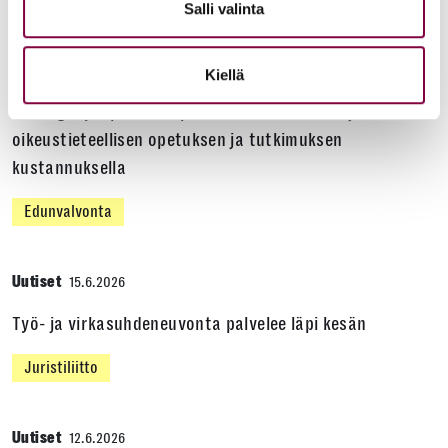
Salli valinta
Uutiset
16.6.2026
Kiellä
Helsingin yliopiston ei pidä ratkaista tilakuluja
oikeustieteellisen opetuksen ja tutkimuksen
kustannuksella
Edunvalvonta
Uutiset
15.6.2026
Työ- ja virkasuhdeneuvonta palvelee läpi kesän
Juristiliitto
Uutiset
12.6.2026