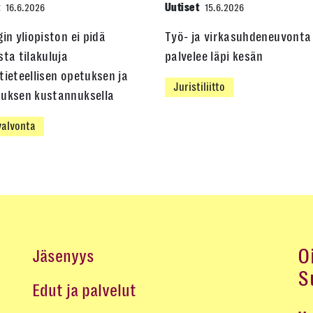
t
Uutiset
16.6.2026
15.6.2026
gin yliopiston ei pidä
Työ- ja virkasuhdeneuvonta
sta tilakuluja
palvelee läpi kesän
tieteellisen opetuksen ja
Juristiliitto
muksen kustannuksella
alvonta
O
Jäsenyys
S
Edut ja palvelut