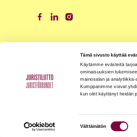
Tämä sivusto käyttää eväs
Käytämme evästeitä tarjoa
ominaisuuksien tukemisee
mainosalan ja analytiikka-
Kumppanimme voivat yhdistää 
kun olet käyttänyt heidän 
Suostumuksen
Välttämätön
Tietosuojaseloste
Palaute
Yhteystiedot
valinta