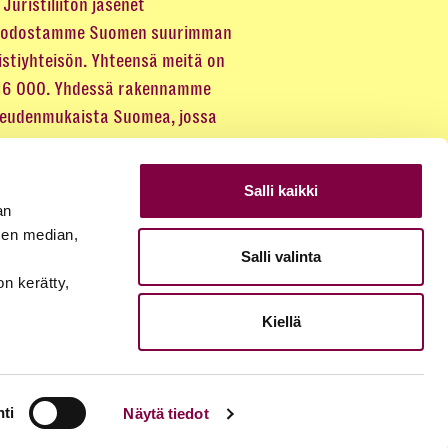
Juristiliiton jäsenet
odostamme Suomen suurimman
istiyhteisön. Yhteensä meitä on
 16 000. Yhdessä rakennamme
keudenmukaista Suomea, jossa
eus kuuluu kaikille.
Salli kaikki
LIITY JÄSENEKSI
an
sen median,
Salli valinta
JÄSENSIVUT
on kerätty,
Kiellä
ti
Näytä tiedot
© 2026