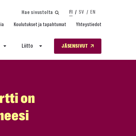
FI
SV
EN
Hae sivustolta
ia
Koulutukset ja tapahtumat
Yhteystiedot
Liitto
JÄSENSIVUT
rtti on
imeesi