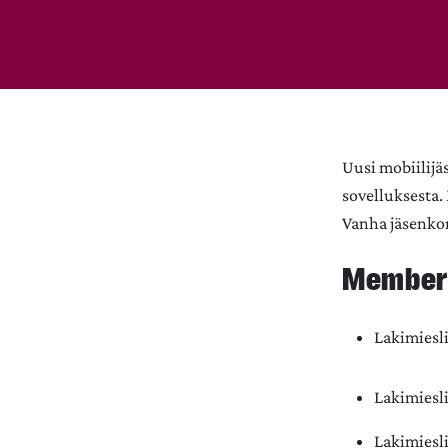
Uusi mobiilijä
sovelluksesta.
Vanha jäsenkor
Member+
Lakimiesl
Lakimiesl
Lakimiesli