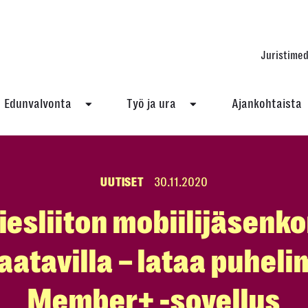
Juristimed
Edunvalvonta
Työ ja ura
Ajankohtaista
UUTISET
30.11.2020
esliiton mobiilijäsenko
aatavilla – lataa puhel
Member+ -sovellus