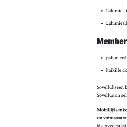
Lakimiesl
Lakimiesl
Member+
paljon eri
kaikille a
Sovellukseen k
Sovellus on sel
Mobiilijäsenko
on voimassa v
jäsenyydestäsi.