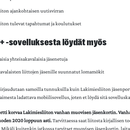
iiton ajankohtaisen uutisvirran
iiton tulevat tapahtumat ja koulutukset
 -sovelluksesta löydät myös
laisia yhteisakavalaisia jäsenetuja
kavalaisten liittojen jäsenille suunnatut lomamökit
irjaudutaan samoilla tunnuksilla kuin Lakimiesliiton jäsenport
aimesta ladattava mobiilisovellus, joten et löydä sitä sovellusk
rtti korvaa Lakimiesliiton vanhan muovisen jäsenkortin. Vanha
uoden 2020 loppuun asti.
Tarvittaessa saat liitosta kirjallisen 
 Mikäli kuitenkin jatkossa tarvitset muovisen jäsenkortin, laita 