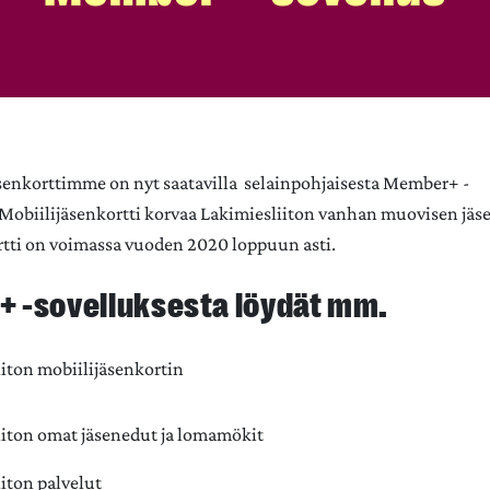
senkorttimme on nyt saatavilla selainpohjaisesta Member+ -
 Mobiilijäsenkortti korvaa Lakimiesliiton vanhan muovisen jäs
tti on voimassa vuoden 2020 loppuun asti.
 -sovelluksesta löydät mm.
iiton mobiilijäsenkortin
iiton omat jäsenedut ja lomamökit
iton palvelut