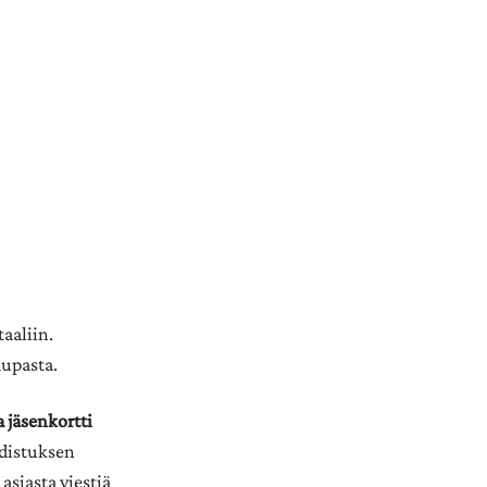
aaliin.
aupasta.
 jäsenkortti
todistuksen
asiasta viestiä