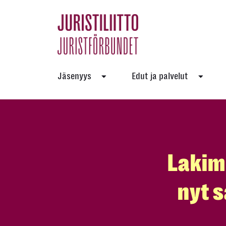
Skip
to
the
content
Jäsenyys
Edut ja palvelut
Lakimi
nyt s