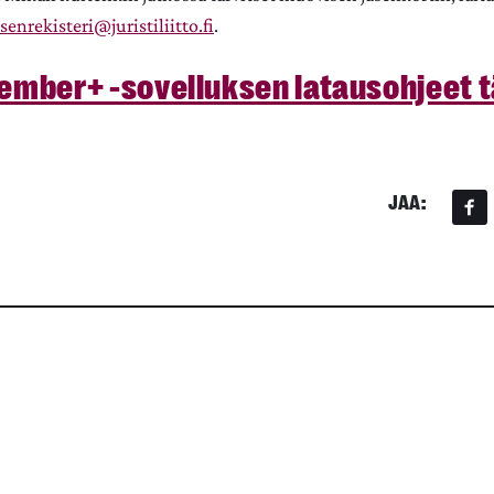
asenrekisteri@juristiliitto.fi
.
ember+ -sovelluksen latausohjeet t
JAA: