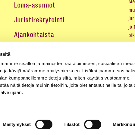
Me 
Loma-asunnot
mu
jur
Juristirekrytointi
jo
Ajankohtaista
oi
oik
Medialle
teitä
Koulutukset ja tapahtumat
mamme sisällön ja mainosten räätälöimiseen, sosiaalisen medi
n ja kävijämäärämme analysoimiseen. Lisäksi jaamme sosiaali
Yhteystiedot
alan kumppaneillemme tietoja siitä, miten käytät sivustoamme.
näitä tietoja muihin tietoihin, joita olet antanut heille tai joita 
palvelujaan.
Mieltymykset
Tilastot
Markkinoin