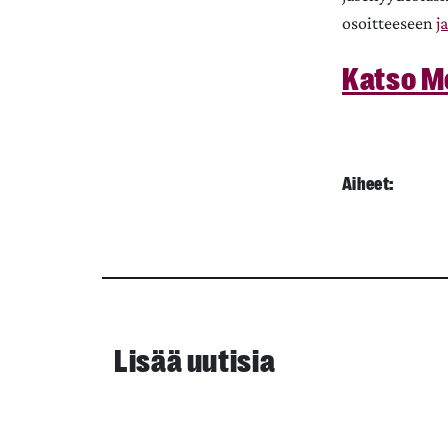
osoitteeseen
j
Katso M
Aiheet:
Lisää uutisia