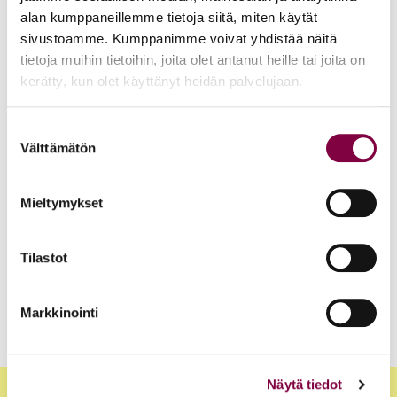
alan kumppaneillemme tietoja siitä, miten käytät
sivustoamme. Kumppanimme voivat yhdistää näitä
Uutiset
15.6.2026
tietoja muihin tietoihin, joita olet antanut heille tai joita on
Työ- ja virkasuhdeneuvonta palvelee läpi kesän
kerätty, kun olet käyttänyt heidän palvelujaan.
Juristiliitto
Suostumuksen
Välttämätön
valinta
Uutiset
12.6.2026
Mieltymykset
Akava, SAK ja STTK: Palkkavarmuus vahvistaa
kokonaisturvallisuutta
Tilastot
Edunvalvonta
Markkinointi
Näytä tiedot