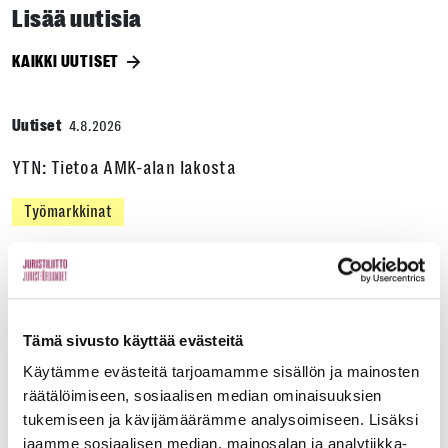
Lisää uutisia
KAIKKI UUTISET
Uutiset
4.8.2026
YTN: Tietoa AMK-alan lakosta
Työmarkkinat
Uutiset
16.6.2026
Helsingin yliopiston ei pidä ratkaista tilakuluja
Tämä sivusto käyttää evästeitä
oikeustieteellisen opetuksen ja tutkimuksen
Käytämme evästeitä tarjoamamme sisällön ja mainosten
kustannuksella
räätälöimiseen, sosiaalisen median ominaisuuksien
tukemiseen ja kävijämäärämme analysoimiseen. Lisäksi
Edunvalvonta
jaamme sosiaalisen median, mainosalan ja analytiikka-