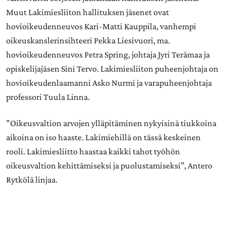
Muut Lakimiesliiton hallituksen jäsenet ovat
hovioikeudenneuvos Kari-Matti Kauppila, vanhempi
oikeuskanslerinsihteeri Pekka Liesivuori, ma.
hovioikeudenneuvos Petra Spring, johtaja Jyri Terämaa ja
opiskelijajäsen Sini Tervo. Lakimiesliiton puheenjohtaja on
hovioikeudenlaamanni Asko Nurmi ja varapuheenjohtaja
professori Tuula Linna.
”Oikeusvaltion arvojen ylläpitäminen nykyisinä tiukkoina
aikoina on iso haaste. Lakimiehillä on tässä keskeinen
rooli. Lakimiesliitto haastaa kaikki tahot työhön
oikeusvaltion kehittämiseksi ja puolustamiseksi”, Antero
Rytkölä linjaa.