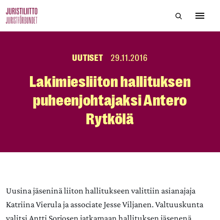
Skip
Hae sivustol
to
Avaa 
the
content
UUTISET
29.11.2016
Lakimiesliiton hallituksen
puheenjohtajaksi Antero
Rytkölä
Uusina jäseninä liiton hallitukseen valittiin asianajaja
Katriina Vierula ja associate Jesse Viljanen. Valtuuskunta
valitsi Antti Sorjosen jatkamaan hallituksen jäsenenä.