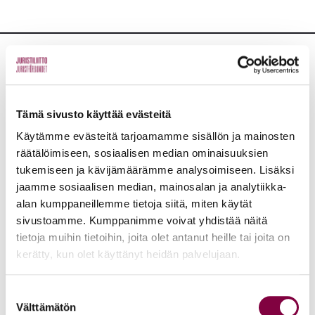
Lisää uutisia
KAIKKI UUTISET
Tämä sivusto käyttää evästeitä
Käytämme evästeitä tarjoamamme sisällön ja mainosten
Uutiset
räätälöimiseen, sosiaalisen median ominaisuuksien
4.8.2026
tukemiseen ja kävijämäärämme analysoimiseen. Lisäksi
YTN: Tietoa AMK-alan lakosta
jaamme sosiaalisen median, mainosalan ja analytiikka-
alan kumppaneillemme tietoja siitä, miten käytät
Työmarkkinat
sivustoamme. Kumppanimme voivat yhdistää näitä
tietoja muihin tietoihin, joita olet antanut heille tai joita on
kerätty, kun olet käyttänyt heidän palvelujaan.
Uutiset
16.6.2026
Helsingin yliopiston ei pidä ratkaista tilakuluja
Suostumuksen
Välttämätön
valinta
oikeustieteellisen opetuksen ja tutkimuksen