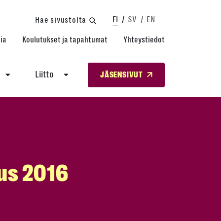
FI
SV
EN
Hae sivustolta
ia
Koulutukset ja tapahtumat
Yhteystiedot
Liitto
JÄSENSIVUT
us 2016