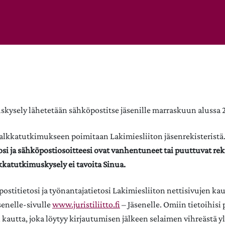
kysely lähetetään sähköpostitse jäsenille marraskuun alussa 
alkkatutkimukseen poimitaan Lakimiesliiton jäsenrekisteristä
osi ja sähköpostiosoitteesi ovat vanhentuneet tai puuttuvat rek
katutkimuskysely ei tavoita Sinua.
ostitietosi ja työnantajatietosi Lakimiesliiton nettisivujen kau
senelle-sivulle
www.juristiliitto.fi
– Jäsenelle. Omiin tietoihisi
 kautta, joka löytyy kirjautumisen jälkeen selaimen vihreästä yl