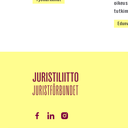
oikeus
tutki
Edunv