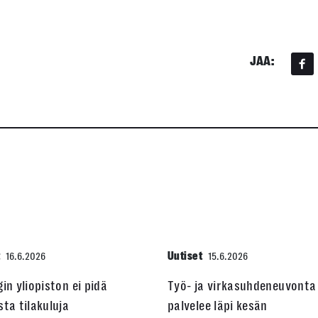
JAA:
t
Uutiset
16.6.2026
15.6.2026
gin yliopiston ei pidä
Työ- ja virkasuhdeneuvonta
sta tilakuluja
palvelee läpi kesän