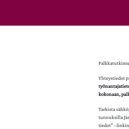
Palkkatutkimus
Yhteystiedot p
työnantajatiet
kokonaan, palk
Tarkista sähköp
tunnuksilla Jä
tiedot” –linkin