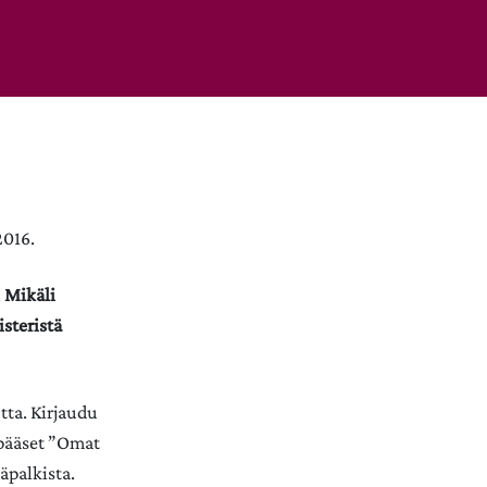
2016.
.
Mikäli
isteristä
tta. Kirjaudu
 pääset ”Omat
äpalkista.