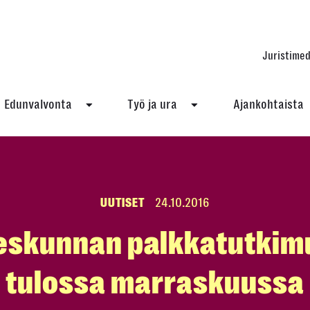
Juristimed
Edunvalvonta
Työ ja ura
Ajankohtaista
UUTISET
24.10.2016
eskunnan palkkatutkim
tulossa marraskuussa