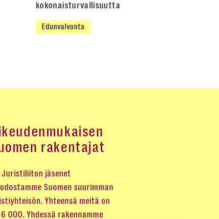
kokonaisturvallisuutta
Edunvalvonta
ikeudenmukaisen
uomen rakentajat
Juristiliiton jäsenet
odostamme Suomen suurimman
istiyhteisön. Yhteensä meitä on
 16 000. Yhdessä rakennamme