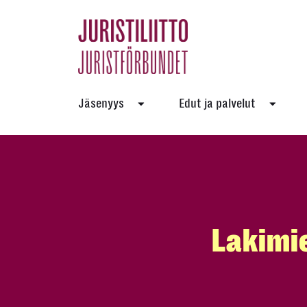
Skip
to
the
content
Jäsenyys
Edut ja palvelut
Lakimi