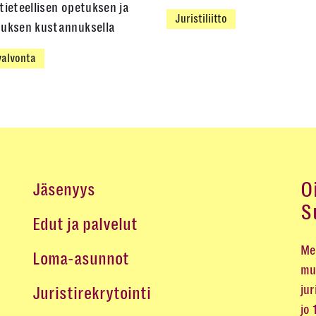
tieteellisen opetuksen ja
Juristiliitto
muksen kustannuksella
alvonta
O
Jäsenyys
S
Edut ja palvelut
Me 
Loma-asunnot
mu
jur
Juristirekrytointi
jo