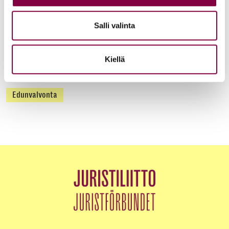
Juristiliitto
Salli valinta
Uutiset
12.6.2026
Akava, SAK ja STTK: Palkkavarmuus vahvistaa
Kiellä
kokonaisturvallisuutta
Edunvalvonta