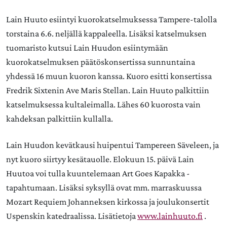
Lain Huuto esiintyi kuorokatselmuksessa Tampere-talolla
torstaina 6.6. neljällä kappaleella. Lisäksi katselmuksen
tuomaristo kutsui Lain Huudon esiintymään
kuorokatselmuksen päätöskonsertissa sunnuntaina
yhdessä 16 muun kuoron kanssa. Kuoro esitti konsertissa
Fredrik Sixtenin Ave Maris Stellan. Lain Huuto palkittiin
katselmuksessa kultaleimalla. Lähes 60 kuorosta vain
kahdeksan palkittiin kullalla.
Lain Huudon kevätkausi huipentui Tampereen Säveleen, ja
nyt kuoro siirtyy kesätauolle. Elokuun 15. päivä Lain
Huutoa voi tulla kuuntelemaan Art Goes Kapakka -
tapahtumaan. Lisäksi syksyllä ovat mm. marraskuussa
Mozart Requiem Johanneksen kirkossa ja joulukonsertit
Uspenskin katedraalissa. Lisätietoja
www.lainhuuto.fi
.