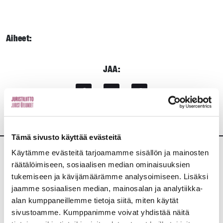
Aiheet:
JAA:
Tämä sivusto käyttää evästeitä
Käytämme evästeitä tarjoamamme sisällön ja mainosten
Lisää uutisia
räätälöimiseen, sosiaalisen median ominaisuuksien
tukemiseen ja kävijämäärämme analysoimiseen. Lisäksi
jaamme sosiaalisen median, mainosalan ja analytiikka-
KAIKKI UUTISET
alan kumppaneillemme tietoja siitä, miten käytät
sivustoamme. Kumppanimme voivat yhdistää näitä
Uutiset
4.8.2026