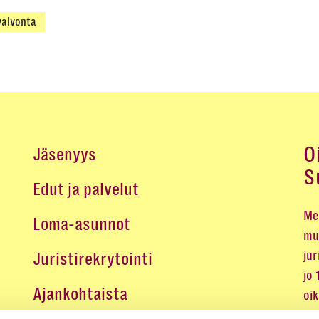
alvonta
O
Jäsenyys
S
Edut ja palvelut
Me 
Loma-asunnot
mu
jur
Juristirekrytointi
jo
Ajankohtaista
oi
oik