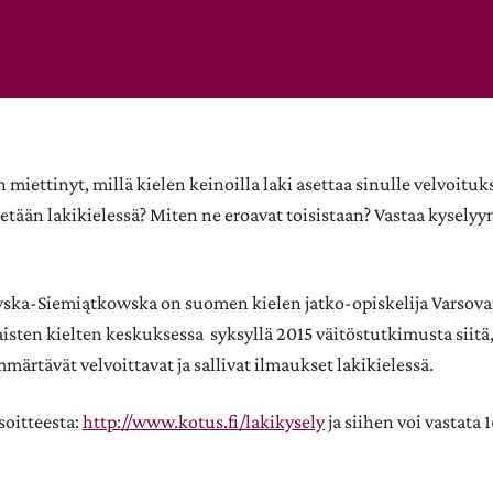
miettinyt, millä kielen keinoilla laki asettaa sinulle velvoitu
tetään lakikielessä? Miten ne eroavat toisistaan? Vastaa kyselyy
ka-Siemiątkowska on suomen kielen jatko-opiskelija Varsovan
aisten kielten keskuksessa syksyllä 2015 väitöstutkimusta siitä
ärtävät velvoittavat ja sallivat ilmaukset lakikielessä.
soitteesta:
http://www.kotus.fi/lakikysely
ja siihen voi vastata 16