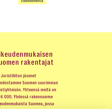
Edunvalvonta
ikeudenmukaisen
uomen rakentajat
Juristiliiton jäsenet
odostamme Suomen suurimman
istiyhteisön. Yhteensä meitä on
 16 000. Yhdessä rakennamme
keudenmukaista Suomea, jossa
eus kuuluu kaikille.