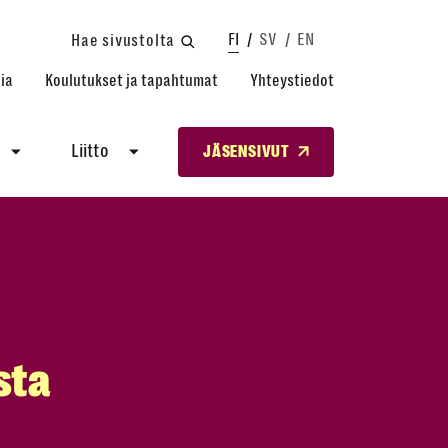
FI
SV
EN
Hae sivustolta
ia
Koulutukset ja tapahtumat
Yhteystiedot
Liitto
JÄSENSIVUT
sta