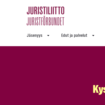
Skip
to
the
content
Jäsenyys
Edut ja palvelut
Ky