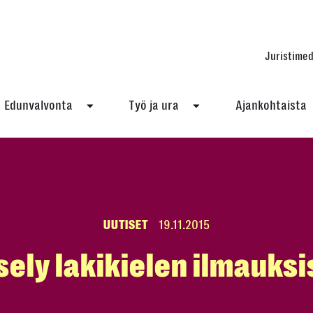
Juristimed
Edunvalvonta
Työ ja ura
Ajankohtaista
UUTISET
19.11.2015
sely lakikielen ilmauksi