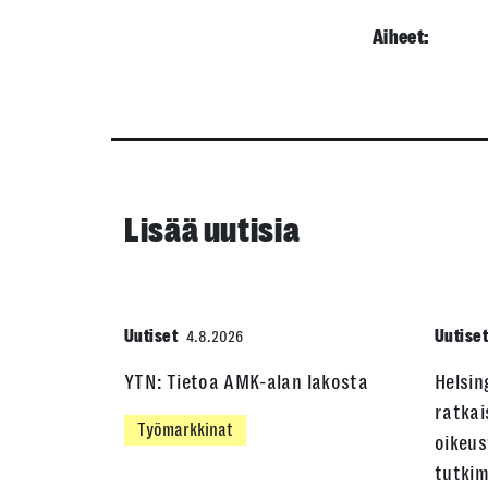
Aiheet:
Lisää uutisia
Uutiset
Uutise
4.8.2026
YTN: Tietoa AMK-alan lakosta
Helsin
ratkai
Työmarkkinat
oikeus
tutki