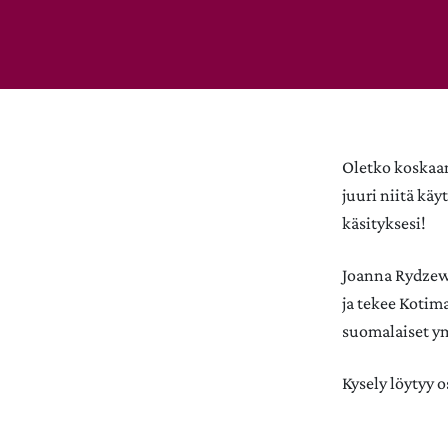
Oletko koskaan 
juuri niitä käy
käsityksesi!
Joanna Rydzews
ja tekee Kotim
suomalaiset ymm
Kysely löytyy o