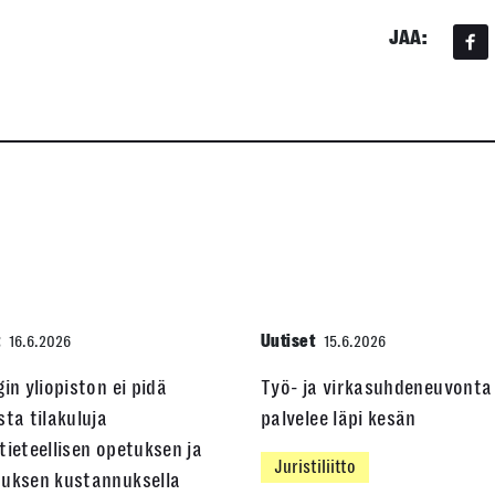
JAA:
t
Uutiset
16.6.2026
15.6.2026
gin yliopiston ei pidä
Työ- ja virkasuhdeneuvonta
sta tilakuluja
palvelee läpi kesän
tieteellisen opetuksen ja
Juristiliitto
muksen kustannuksella