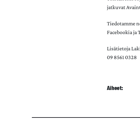
jatkuvat Avaint
Tiedotamme neu
Facebookia ja
Lisätietoja La
09 8561 0328
Aiheet: