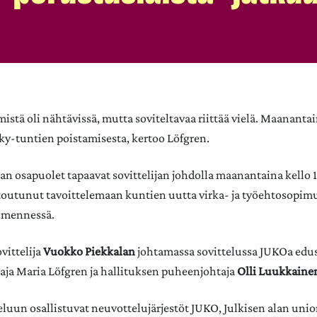
mistä oli nähtävissä, mutta soviteltavaa riittää vielä. Maanant
ky-tuntien poistamisesta, kertoo Löfgren.
an osapuolet tapaavat sovittelijan johdolla maanantaina kello 
itoutunut tavoittelemaan kuntien uutta virka- ja työehtosopi
 mennessä.
vittelija
Vuokko Piekkalan
johtamassa sovittelussa JUKOa edu
ja Maria Löfgren ja hallituksen puheenjohtaja
Olli Luukkaine
luun osallistuvat neuvottelujärjestöt JUKO, Julkisen alan unio