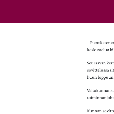
– Pientä etene
keskustelua ki
Seuraavan kerr
sovittelussa s
kuun loppuun
Valtakunnanso
toiminnanjohta
Kunnan sovitte