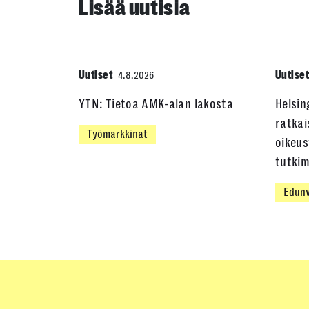
Lisää uutisia
Uutiset
Uutise
4.8.2026
YTN: Tietoa AMK-alan lakosta
Helsin
ratkai
Työmarkkinat
oikeus
tutki
Edunv