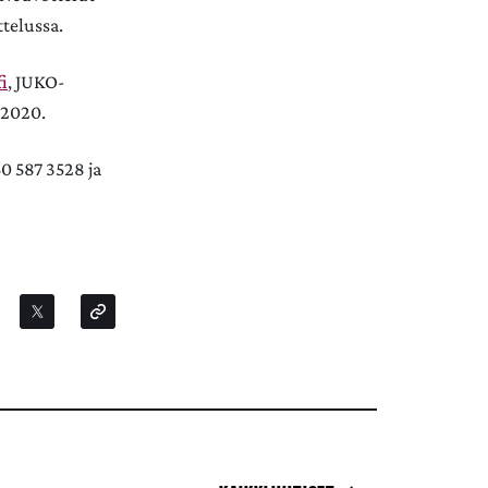
ttelussa.
i
, JUKO-
n2020.
50 587 3528 ja