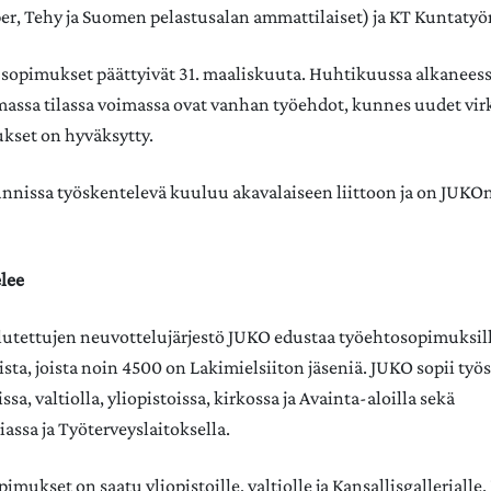
uper, Tehy ja Suomen pelastusalan ammattilaiset) ja KT Kuntatyö
sopimukset päättyivät 31. maaliskuuta. Huhtikuussa alkanees
ssa tilassa voimassa ovat vanhan työehdot, kunnes uudet virk
kset on hyväksytty.
nnissa työskentelevä kuuluu akavalaiseen liittoon ja on JUK
lee
lutettujen neuvottelujärjestö JUKO edustaa työehtosopimuksi
ista, joista noin 4500 on Lakimielsiiton jäseniä. JUKO sopii ty
sa, valtiolla, yliopistoissa, kirkossa ja Avainta-aloilla sekä
iassa ja Työterveyslaitoksella.
pimukset on saatu yliopistoille, valtiolle ja Kansallisgallerialle