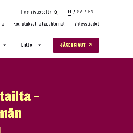
FI
SV
EN
Hae sivustolta
ia
Koulutukset ja tapahtumat
Yhteystiedot
Liitto
JÄSENSIVUT
ailta –
lmän
u