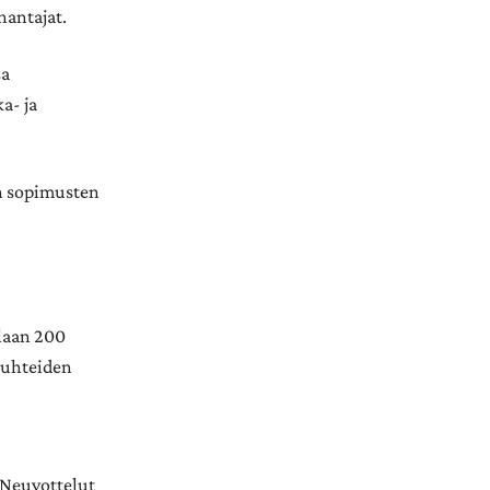
nantajat.
sa
a- ja
On sopimusten
llaan 200
ösuhteiden
. Neuvottelut