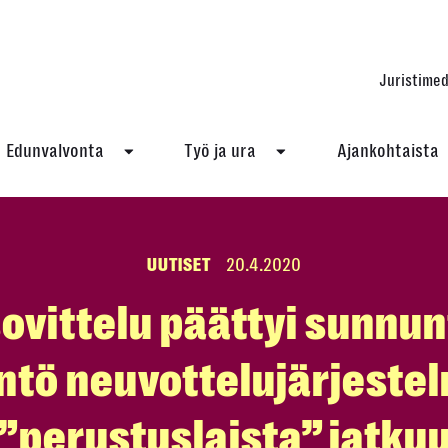
Juristimed
Edunvalvonta
Työ ja ura
Ajankohtaista
UUTISET
20.4.2020
ovittelu päättyi sunnunt
ntö neuvottelujärjeste
”perustuslaista” jatku