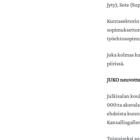
Jyty), Sote (S
Kuntasektorin 
sopimuksettoma
työehtosopimu
Joka kolmas ku
piirissä.
JUKO neuvotte
Julkisalan kou
000:ta akavala
ehdoista kunnis
Kansallisgaller
Toistaiseksi so