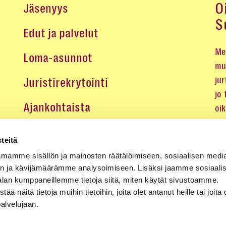
O
Jäsenyys
S
Edut ja palvelut
Me 
Loma-asunnot
mu
jur
Juristirekrytointi
jo
Ajankohtaista
oi
oik
Medialle
teitä
Koulutukset ja tapahtumat
mamme sisällön ja mainosten räätälöimiseen, sosiaalisen medi
n ja kävijämäärämme analysoimiseen. Lisäksi jaamme sosiaali
Yhteystiedot
alan kumppaneillemme tietoja siitä, miten käytät sivustoamme.
näitä tietoja muihin tietoihin, joita olet antanut heille tai joita 
palvelujaan.