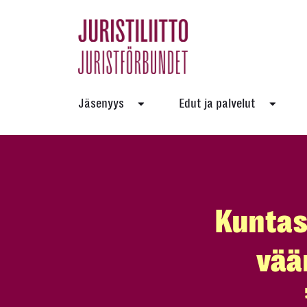
Skip
to
the
content
Jäsenyys
Edut ja palvelut
Kuntas
vää