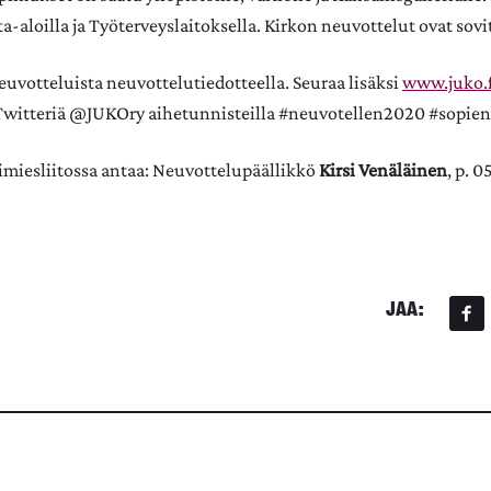
a-aloilla ja Työterveyslaitoksella. Kirkon neuvottelut ovat sovi
votteluista neuvottelutiedotteella. Seuraa lisäksi
www.juko.f
 Twitteriä @JUKOry aihetunnisteilla #neuvotellen2020 #sopie
kimiesliitossa antaa: Neuvottelupäällikkö
Kirsi Venäläinen
, p. 0
JAA: