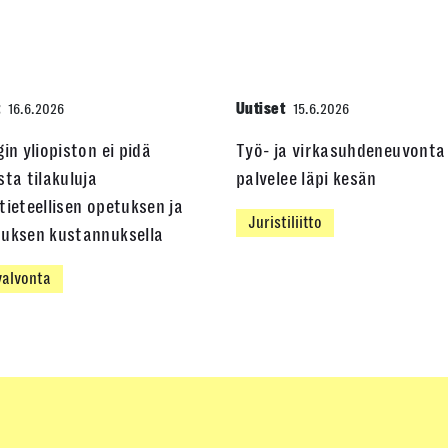
t
Uutiset
16.6.2026
15.6.2026
gin yliopiston ei pidä
Työ- ja virkasuhdeneuvonta
sta tilakuluja
palvelee läpi kesän
tieteellisen opetuksen ja
Juristiliitto
muksen kustannuksella
alvonta