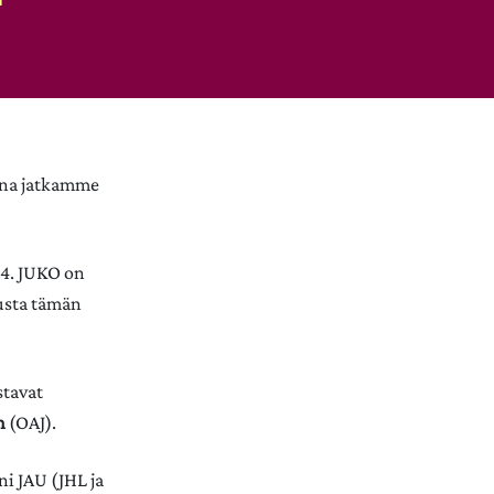
aina jatkamme
14. JUKO on
musta tämän
stavat
n
(OAJ).
ni JAU (JHL ja