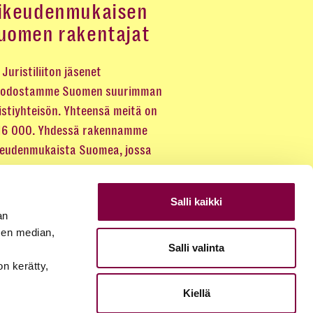
ikeudenmukaisen
uomen rakentajat
Juristiliiton jäsenet
odostamme Suomen suurimman
istiyhteisön. Yhteensä meitä on
 16 000. Yhdessä rakennamme
keudenmukaista Suomea, jossa
eus kuuluu kaikille.
Salli kaikki
LIITY JÄSENEKSI
an
sen median,
Salli valinta
JÄSENSIVUT
on kerätty,
Kiellä