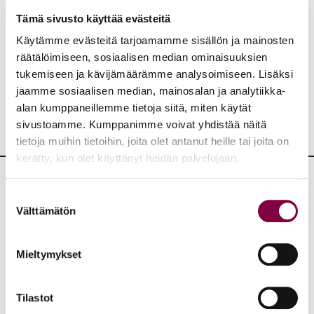
Aiheet:
Tämä sivusto käyttää evästeitä
Käytämme evästeitä tarjoamamme sisällön ja mainosten
räätälöimiseen, sosiaalisen median ominaisuuksien
JAA:
tukemiseen ja kävijämäärämme analysoimiseen. Lisäksi
jaamme sosiaalisen median, mainosalan ja analytiikka-
alan kumppaneillemme tietoja siitä, miten käytät
sivustoamme. Kumppanimme voivat yhdistää näitä
tietoja muihin tietoihin, joita olet antanut heille tai joita on
kerätty, kun olet käyttänyt heidän palvelujaan.
Suostumuksen
Lisää uutisia
Välttämätön
valinta
KAIKKI UUTISET
Mieltymykset
Uutiset
4.8.2026
Tilastot
YTN: Tietoa AMK-alan lakosta