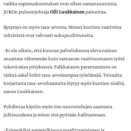
vaikka sopimuskorotukset ovat olleet samansuuruisia,
JUKOn puheenjohtaja
Olli Luukkainen
painottaa.
Kysymys on myös tasa-arvosta. Monet kuntien vaativista
tehtävistä ovat vahvasti sukupuolittuneita.
-Ei ole oikein, että kunnan palveluksessa oleva nainen
ansaitsee vähemmän kuin vastaavan vaativuustason työtä
tekevä mies yrityksessä. Palkkatason parantaminen on
tärkeä askel kohti tasa-arvoisempaa työelämää. Toisaalta
korjattavia tasa-arvohaasteita löytyy myös kuntien sisältä,
sanoo Luukkainen.
Pohdintaa käytiin myös itse neuvottelujen saamasta
julkisuudesta ja miten sitä pyritään hallitsemaan.
-Esimerkiksi somejulkisuus maalittamisineen ja