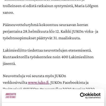
trolleineen ei edistä ratkaisun syntymistä, Maria Löfgren
sanoo.
Pääneuvotteluryhmä kokoontuu seuraavan kerran
perjantaina 28.helmikuuta klo 12. Kaikki JUKOn virka- ja
työehtosopimukset päättyvät 31. maaliskuuta.
Lakimiesliitto tiedottaa neuvottelujen etenemisestä.
Kuntasektorilla työskentelee noin 400 Lakimiesliiton
jäsentä.
Neuvotteluja voi seurata myös JUKOn
verkkosivuilta
www.juko.fi
, JUKOn Facebookista ja
Twitterissä @JUKOry #neuvotellen2020 #sopien2020.