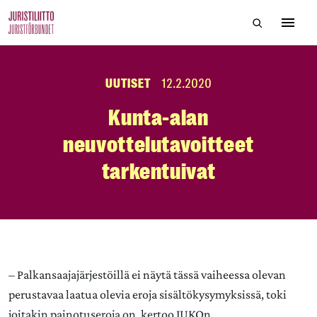
Skip
Hae sivustol
to
Avaa 
the
content
UUTISET
12.2.2020
Kunta-alan
neuvottelutavoitteet
tarkentuivat
– Palkansaajajärjestöillä ei näytä tässä vaiheessa olevan
perustavaa laatua olevia eroja sisältökysymyksissä, toki
joitakin painotuseroja on, kertoo JUKOn