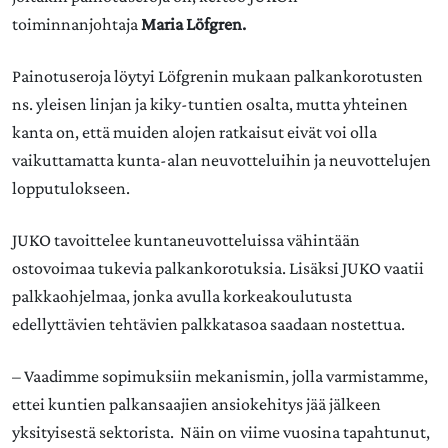
toiminnanjohtaja
Maria Löfgren.
Painotuseroja löytyi Löfgrenin mukaan palkankorotusten
ns. yleisen linjan ja kiky-tuntien osalta, mutta yhteinen
kanta on, että muiden alojen ratkaisut eivät voi olla
vaikuttamatta kunta-alan neuvotteluihin ja neuvottelujen
lopputulokseen.
JUKO tavoittelee kuntaneuvotteluissa vähintään
ostovoimaa tukevia palkankorotuksia. Lisäksi JUKO vaatii
palkkaohjelmaa, jonka avulla korkeakoulutusta
edellyttävien tehtävien palkkatasoa saadaan nostettua.
– Vaadimme sopimuksiin mekanismin, jolla varmistamme,
ettei kuntien palkansaajien ansiokehitys jää jälkeen
yksityisestä sektorista. Näin on viime vuosina tapahtunut,