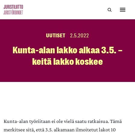
Skip
Hae sivustol
to
Avaa 
the
content
UUTISET
2.5.2022
Kunta-alan lakko alkaa 3.5. –
keitä lakko koskee
Kunta-alan työriitaan ei ole vielä saatu ratkaisua. Tämä
merkitsee sitä, että 3.5. alkamaan ilmoitetut lakot 10