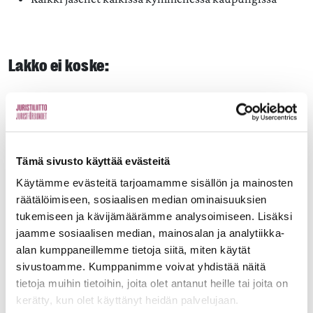
Lakko ei koske:
Kuntayhtymien, koulutuskuntayhtymien tai
sairaanhoitopiirin palveluksessa olevia
AVAINTES
Tämä sivusto käyttää evästeitä
SEURETES
Käytämme evästeitä tarjoamamme sisällön ja mainosten
räätälöimiseen, sosiaalisen median ominaisuuksien
tukemiseen ja kävijämäärämme analysoimiseen. Lisäksi
jaamme sosiaalisen median, mainosalan ja analytiikka-
alan kumppaneillemme tietoja siitä, miten käytät
Mikäli olet epävarma mitä työ- tai
sivustoamme. Kumppanimme voivat yhdistää näitä
virkaehtosopimusta palvelusuhteeseesi
tietoja muihin tietoihin, joita olet antanut heille tai joita on
sovelletaan, ole yhteydessä paikalliseen
kerätty, kun olet käyttänyt heidän palvelujaan.