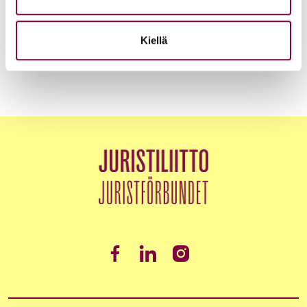
Akava, SAK ja STTK: Palkkavarmuus vahvistaa
kokonaisturvallisuutta
Kiellä
Edunvalvonta