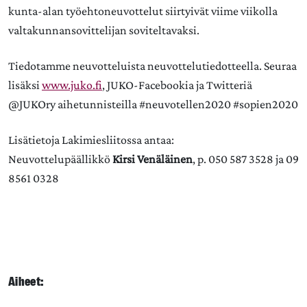
kunta-alan työehtoneuvottelut siirtyivät viime viikolla
valtakunnansovittelijan soviteltavaksi.
Tiedotamme neuvotteluista neuvottelutiedotteella. Seuraa
lisäksi
www.juko.fi
, JUKO-Facebookia ja Twitteriä
@JUKOry aihetunnisteilla #neuvotellen2020 #sopien2020
Lisätietoja Lakimiesliitossa antaa:
Neuvottelupäällikkö
Kirsi Venäläinen
, p. 050 587 3528 ja 09
8561 0328
Aiheet: