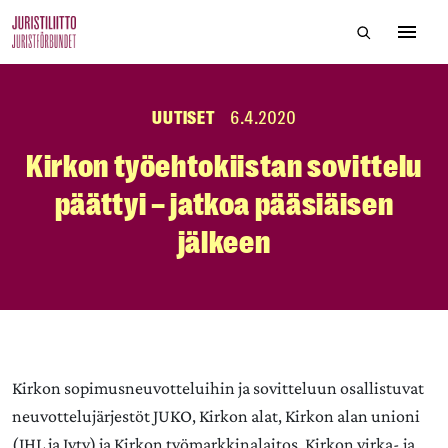
Skip
Hae sivustol
to
Avaa 
the
content
UUTISET
6.4.2020
Kirkon työehtokiistan sovittelu
päättyi – jatkoa pääsiäisen
jälkeen
Kirkon sopimusneuvotteluihin ja sovitteluun osallistuvat
neuvottelujärjestöt JUKO, Kirkon alat, Kirkon alan unioni
(JHL ja Jyty) ja Kirkon työmarkkinalaitos. Kirkon virka- ja