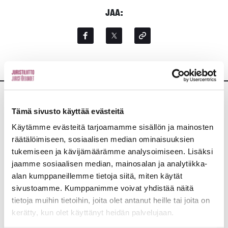
JAA:
Lisää uutisia
Tämä sivusto käyttää evästeitä
Käytämme evästeitä tarjoamamme sisällön ja mainosten
KAIKKI UUTISET
räätälöimiseen, sosiaalisen median ominaisuuksien
tukemiseen ja kävijämäärämme analysoimiseen. Lisäksi
jaamme sosiaalisen median, mainosalan ja analytiikka-
Uutiset
4.8.2026
alan kumppaneillemme tietoja siitä, miten käytät
sivustoamme. Kumppanimme voivat yhdistää näitä
YTN: Tietoa AMK-alan lakosta
tietoja muihin tietoihin, joita olet antanut heille tai joita on
Työmarkkinat
kerätty, kun olet käyttänyt heidän palvelujaan.